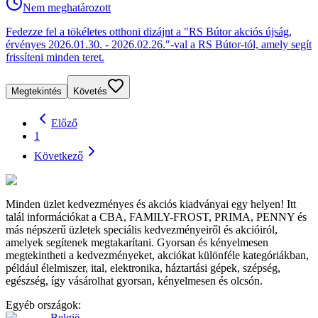
Nem meghatározott
Fedezze fel a tökéletes otthoni dizájnt a "RS Bútor akciós újság,
érvényes 2026.01.30. - 2026.02.26."-val a RS Bútor-tól, amely segít
frissíteni minden teret.
Megtekintés
Követés
Előző
1
Következő
Minden üzlet kedvezményes és akciós kiadványai egy helyen! Itt
talál információkat a CBA, FAMILY-FROST, PRIMA, PENNY és
más népszerű üzletek speciális kedvezményeiről és akcióiról,
amelyek segítenek megtakarítani. Gyorsan és kényelmesen
megtekintheti a kedvezményeket, akciókat különféle kategóriákban,
például élelmiszer, ital, elektronika, háztartási gépek, szépség,
egészség, így vásárolhat gyorsan, kényelmesen és olcsón.
Egyéb országok:
België