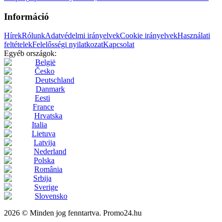
Információ
Hírek
Rólunk
Adatvédelmi irányelvek
Cookie irányelvek
Használati
feltételek
Felelősségi nyilatkozat
Kapcsolat
Egyéb országok:
België
Česko
Deutschland
Danmark
Eesti
France
Hrvatska
Italia
Lietuva
Latvija
Nederland
Polska
România
Srbija
Sverige
Slovensko
2026 © Minden jog fenntartva. Promo24.hu