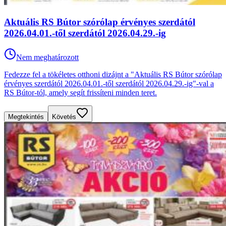
Aktuális RS Bútor szórólap érvényes szerdától
2026.04.01.-től szerdától 2026.04.29.-ig
Nem meghatározott
Fedezze fel a tökéletes otthoni dizájnt a "Aktuális RS Bútor szórólap
érvényes szerdától 2026.04.01.-től szerdától 2026.04.29.-ig"-val a
RS Bútor-tól, amely segít frissíteni minden teret.
Megtekintés
Követés