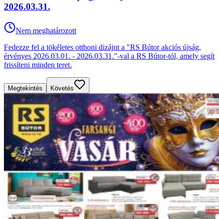
2026.03.31.
Nem meghatározott
Fedezze fel a tökéletes otthoni dizájnt a "RS Bútor akciós újság,
érvényes 2026.03.01. - 2026.03.31."-val a RS Bútor-tól, amely segít
frissíteni minden teret.
Megtekintés
Követés