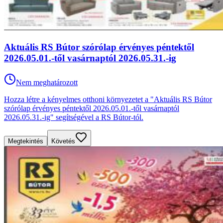
Aktuális RS Bútor szórólap érvényes péntektől
2026.05.01.-től vasárnaptól 2026.05.31.-ig
Nem meghatározott
Hozza létre a kényelmes otthoni környezetet a "Aktuális RS Bútor
szórólap érvényes péntektől 2026.05.01.-től vasárnaptól
2026.05.31.-ig" segítségével a RS Bútor-tól.
Megtekintés
Követés