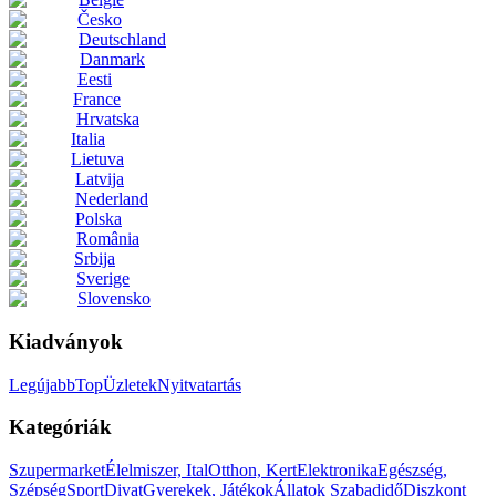
Česko
Deutschland
Danmark
Eesti
France
Hrvatska
Italia
Lietuva
Latvija
Nederland
Polska
România
Srbija
Sverige
Slovensko
Kiadványok
Legújabb
Top
Üzletek
Nyitvatartás
Kategóriák
Szupermarket
Élelmiszer, Ital
Otthon, Kert
Elektronika
Egészség,
Szépség
Sport
Divat
Gyerekek, Játékok
Állatok
Szabadidő
Diszkont