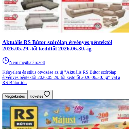
Aktuális RS Bútor szórólap érvényes péntektől
2026.05.29.-től keddtől 2026.06.30.-ig
Nem meghatározott
Kényelem és stílus ötvözése az új "Aktuális RS Bútor szórólap
érvényes péntektől 2026.05.29.-től keddtől 2026.06.30.-ig"-val a
RS Bútor-tól.
Megtekintés
Követés