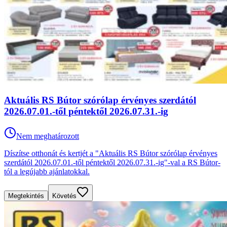
Aktuális RS Bútor szórólap érvényes szerdától
2026.07.01.-től péntektől 2026.07.31.-ig
Nem meghatározott
Díszítse otthonát és kertjét a "Aktuális RS Bútor szórólap érvényes
szerdától 2026.07.01.-től péntektől 2026.07.31.-ig"-val a RS Bútor-
tól a legújabb ajánlatokkal.
Megtekintés
Követés