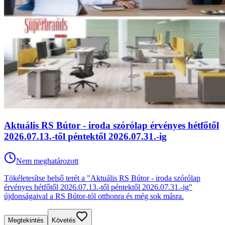
Aktuális RS Bútor - iroda szórólap érvényes hétfőtől
2026.07.13.-től péntektől 2026.07.31.-ig
Nem meghatározott
Tökéletesítse belső terét a "Aktuális RS Bútor - iroda szórólap
érvényes hétfőtől 2026.07.13.-től péntektől 2026.07.31.-ig"
újdonságaival a RS Bútor-tól otthonra és még sok másra.
Megtekintés
Követés