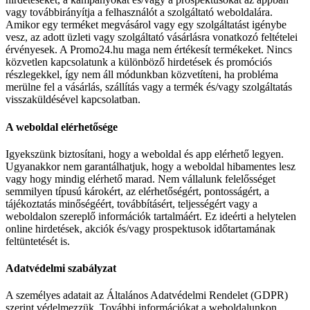
vagy továbbirányítja a felhasználót a szolgáltató weboldalára.
Amikor egy terméket megvásárol vagy egy szolgáltatást igénybe
vesz, az adott üzleti vagy szolgáltató vásárlásra vonatkozó feltételei
érvényesek. A Promo24.hu maga nem értékesít termékeket. Nincs
közvetlen kapcsolatunk a különböző hirdetések és promóciós
részlegekkel, így nem áll módunkban közvetíteni, ha probléma
merülne fel a vásárlás, szállítás vagy a termék és/vagy szolgáltatás
visszaküldésével kapcsolatban.
A weboldal elérhetősége
Igyekszünk biztosítani, hogy a weboldal és app elérhető legyen.
Ugyanakkor nem garantálhatjuk, hogy a weboldal hibamentes lesz
vagy hogy mindig elérhető marad. Nem vállalunk felelősséget
semmilyen típusú károkért, az elérhetőségért, pontosságért, a
tájékoztatás minőségéért, továbbításért, teljességért vagy a
weboldalon szereplő információk tartalmáért. Ez ideérti a helytelen
online hirdetések, akciók és/vagy prospektusok időtartamának
feltüntetését is.
Adatvédelmi szabályzat
A személyes adatait az Általános Adatvédelmi Rendelet (GDPR)
szerint védelmezzük. További információkat a weboldalunkon