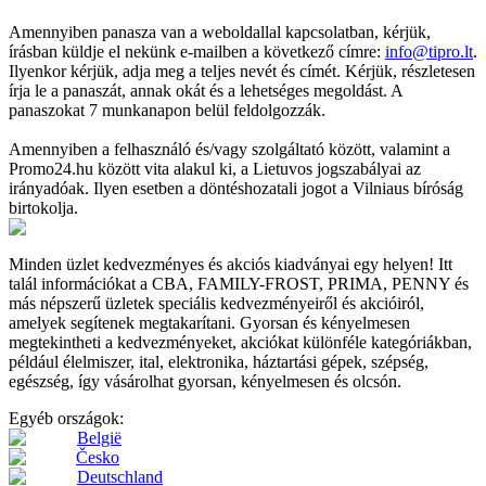
Amennyiben panasza van a weboldallal kapcsolatban, kérjük,
írásban küldje el nekünk e-mailben a következő címre:
info@tipro.lt
.
Ilyenkor kérjük, adja meg a teljes nevét és címét. Kérjük, részletesen
írja le a panaszát, annak okát és a lehetséges megoldást. A
panaszokat 7 munkanapon belül feldolgozzák.
Amennyiben a felhasználó és/vagy szolgáltató között, valamint a
Promo24.hu között vita alakul ki, a Lietuvos jogszabályai az
irányadóak. Ilyen esetben a döntéshozatali jogot a Vilniaus bíróság
birtokolja.
Minden üzlet kedvezményes és akciós kiadványai egy helyen! Itt
talál információkat a CBA, FAMILY-FROST, PRIMA, PENNY és
más népszerű üzletek speciális kedvezményeiről és akcióiról,
amelyek segítenek megtakarítani. Gyorsan és kényelmesen
megtekintheti a kedvezményeket, akciókat különféle kategóriákban,
például élelmiszer, ital, elektronika, háztartási gépek, szépség,
egészség, így vásárolhat gyorsan, kényelmesen és olcsón.
Egyéb országok:
België
Česko
Deutschland