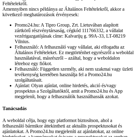
Feltételekről.
Amennyiben nincs példánya az Általános Feltételekről, akkor a
következő meghatározások érvényesek:
Promo24.hu: A Tipro Group, Zrt. Lietuvában alapított
zártkörű részvénytársaság, cégkód 111766332, a vállalat
vezérigazgatójának címe: Kalvarijų g. 99A-33, LT-08219
Vilnius.
Felhasználó: A felhasználó vagy vállalat, aki elfogadta az
Általános Feltételeket. Ez megtörténhet egyrészről a weboldal
használatával, másrészről – azáltal, hogy a weboldalon
létrehoz egy fiókot.
Felhasználó: Független személy, aki nem szakmai vagy üzleti
tevékenység keretében használja fel a Promo24.hu
szolgáltatásait.
Ajánlat: Olyan ajánlat, online hirdetés, akció és/vagy
prospektus a Szolgáltatóktól, amit a Promo24.hu és App
megjelenít, hogy a felhasználók használhassák azokat.
Tanácsadás
A weboldal célja, hogy egy platformot biztosítson, ahol a
felhasználó bármikor áttekintheti az aktuális prospektusokat és
ajánlatokat. A Promo24.hu megjeleníti az ajánlatokat, az online
hirdetéseket, a kampányokat és/vagy a prospektusokat az appban