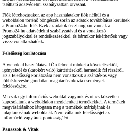
található adatvédelmi szabályzatban olvashat.
Fiók létrehozásakor, az app használatakor fiók nélkül és a
weboldalon történő böngészés során az adatok továbbításra kerülnek
a Promo24.hu felé. Ezek az adatok összhangban vannak a
Promo24.hu adatvédelmi szabályzatával és a vonatkozó
jogszabályokkal és rendelkezésekkel, és bármikor lekérhetőek vagy
visszavonatkozhatóak.
Felelősség korlátozása
A weboldal használatával Ön felment minket a követelésektől,
igényektől és (károkért való) kártérítésektől harmadik fél részéről.
Ez a felelősség korlátozása nem vonatkozik a szándékos vagy
többé-kevésbé gondatlan magatartás okozta események
felelősségére.
Mi csak egy információs weboldal vagyunk és nincs közvetlen
kapcsolatunk a weboldalon megjelenített termékekkel. A termékek
megvásárlásához látogassa meg a termékek márkájának és
tulajdonosának weboldalát. Nem vállalunk felelősséget az
információ vagy árak pontosságáért.
Panaszok & Viták