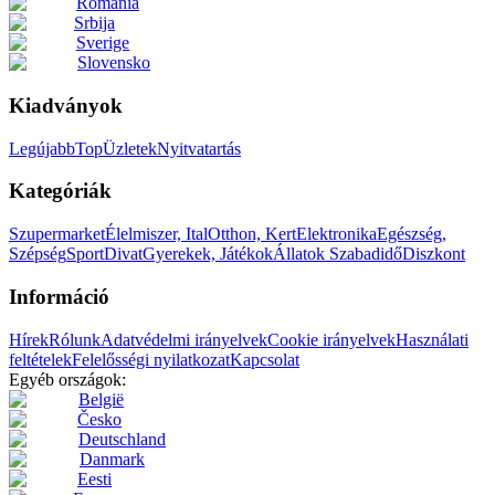
România
Srbija
Sverige
Slovensko
Kiadványok
Legújabb
Top
Üzletek
Nyitvatartás
Kategóriák
Szupermarket
Élelmiszer, Ital
Otthon, Kert
Elektronika
Egészség,
Szépség
Sport
Divat
Gyerekek, Játékok
Állatok
Szabadidő
Diszkont
Információ
Hírek
Rólunk
Adatvédelmi irányelvek
Cookie irányelvek
Használati
feltételek
Felelősségi nyilatkozat
Kapcsolat
Egyéb országok:
België
Česko
Deutschland
Danmark
Eesti