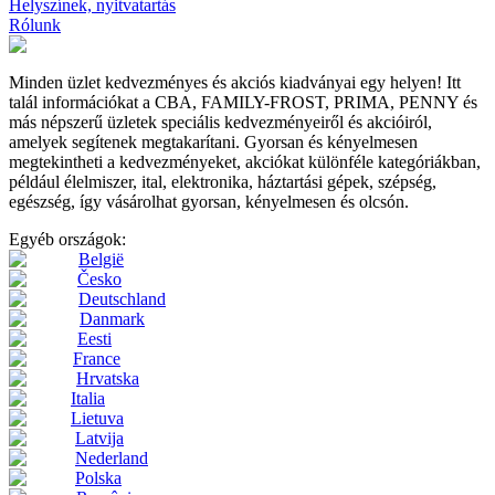
Helyszínek, nyitvatartás
Rólunk
Minden üzlet kedvezményes és akciós kiadványai egy helyen! Itt
talál információkat a CBA, FAMILY-FROST, PRIMA, PENNY és
más népszerű üzletek speciális kedvezményeiről és akcióiról,
amelyek segítenek megtakarítani. Gyorsan és kényelmesen
megtekintheti a kedvezményeket, akciókat különféle kategóriákban,
például élelmiszer, ital, elektronika, háztartási gépek, szépség,
egészség, így vásárolhat gyorsan, kényelmesen és olcsón.
Egyéb országok:
België
Česko
Deutschland
Danmark
Eesti
France
Hrvatska
Italia
Lietuva
Latvija
Nederland
Polska