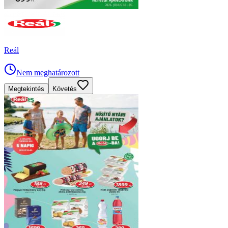
Reál
Nem meghatározott
Megtekintés
Követés