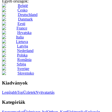
Egyéb országok:
België
Česko
Deutschland
Danmark
Eesti
France
Hrvatska
Italia
Lietuva
Latvija
Nederland
Polska
România
Srbija
Sverige
Slovensko
Kiadványok
Legújabb
Top
Üzletek
Nyitvatartás
Kategóriák
Szupermarket
Élelmiszer, Ital
Otthon, Kert
Elektronika
Egészség,