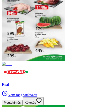
Reál
Nem meghatározott
Megtekintés
Követés