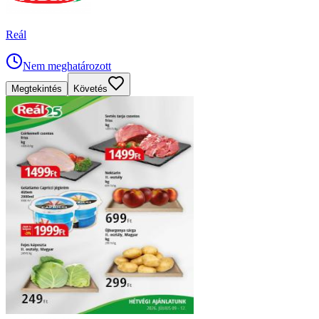
Reál
Nem meghatározott
Megtekintés
Követés