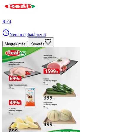
Reál
Nem meghatározott
Megtekintés
Követés