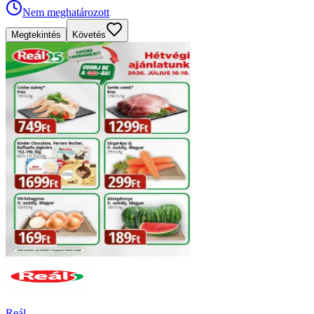
Nem meghatározott
Megtekintés
Követés
Reál