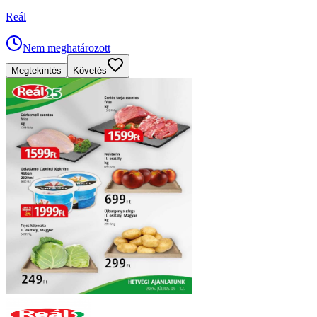
Reál
Nem meghatározott
Megtekintés
Követés