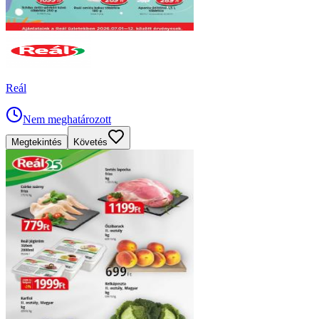
Reál
Nem meghatározott
Megtekintés
Követés