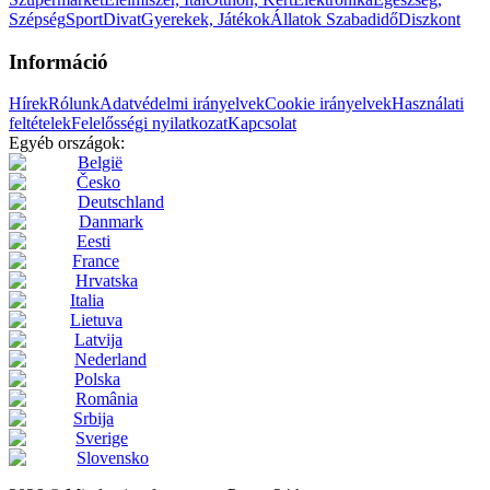
Szépség
Sport
Divat
Gyerekek, Játékok
Állatok
Szabadidő
Diszkont
Információ
Hírek
Rólunk
Adatvédelmi irányelvek
Cookie irányelvek
Használati
feltételek
Felelősségi nyilatkozat
Kapcsolat
Egyéb országok:
België
Česko
Deutschland
Danmark
Eesti
France
Hrvatska
Italia
Lietuva
Latvija
Nederland
Polska
România
Srbija
Sverige
Slovensko