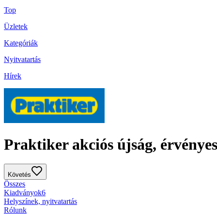
Top
Üzletek
Kategóriák
Nyitvatartás
Hírek
Praktiker akciós újság, érvényes
Követés
Összes
Kiadványok
6
Helyszínek, nyitvatartás
Rólunk