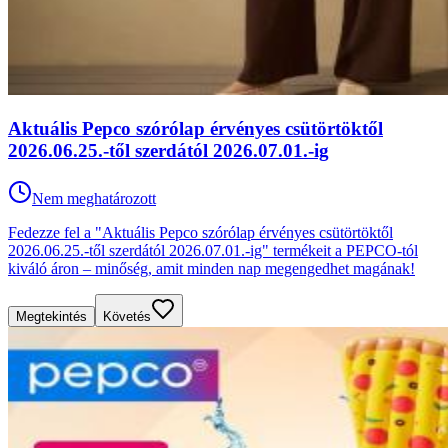
Aktuális Pepco szórólap érvényes csütörtöktől
2026.06.25.-től szerdától 2026.07.01.-ig
Nem meghatározott
Fedezze fel a "Aktuális Pepco szórólap érvényes csütörtöktől
2026.06.25.-től szerdától 2026.07.01.-ig" termékeit a PEPCO-tól
kiváló áron – minőség, amit minden nap megengedhet magának!
Megtekintés
Követés