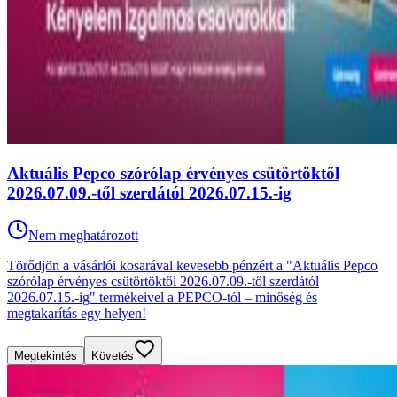
Aktuális Pepco szórólap érvényes csütörtöktől
2026.07.09.-től szerdától 2026.07.15.-ig
Nem meghatározott
Törődjön a vásárlói kosarával kevesebb pénzért a "Aktuális Pepco
szórólap érvényes csütörtöktől 2026.07.09.-től szerdától
2026.07.15.-ig" termékeivel a PEPCO-tól – minőség és
megtakarítás egy helyen!
Megtekintés
Követés