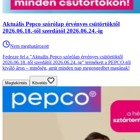
Aktuális Pepco szórólap érvényes csütörtöktől
2026.06.18.-től szerdától 2026.06.24.-ig
Nem meghatározott
Fedezze fel a "Aktuális Pepco szórólap érvényes csütörtöktől
2026.06.18.-től szerdától 2026.06.24.-ig" termékeit a PEPCO-tól
kiváló áron – minőség, amit minden nap megengedhet magának!
Megtekintés
Követés