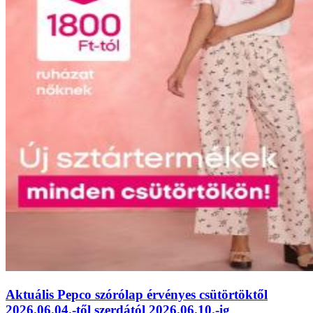
Aktuális Pepco szórólap érvényes csütörtöktől
2026.06.04.-től szerdától 2026.06.10.-ig