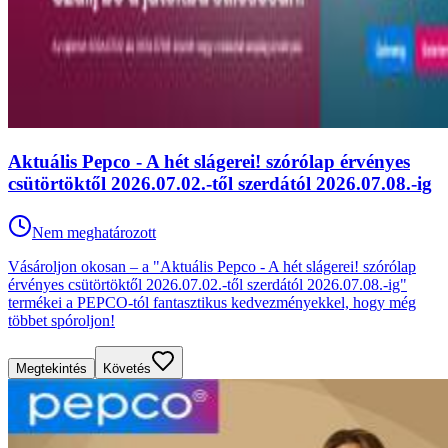
Aktuális Pepco - A hét slágerei! szórólap érvényes
csütörtöktől 2026.07.02.-től szerdától 2026.07.08.-ig
Nem meghatározott
Vásároljon okosan – a "Aktuális Pepco - A hét slágerei! szórólap
érvényes csütörtöktől 2026.07.02.-től szerdától 2026.07.08.-ig"
termékei a PEPCO-tól fantasztikus kedvezményekkel, hogy még
többet spóroljon!
Megtekintés
Követés