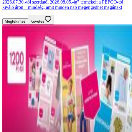
2026.07.30.-től szerdától 2026.08.05.-ig" termékeit a PEPCO-tól
kiváló áron – minőség, amit minden nap megengedhet magának!
Megtekintés
Követés