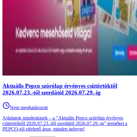
Aktuális Pepco szórólap érvényes csütörtöktől
2026.07.23.-től szerdától 2026.07.29.-ig
Nem meghatározott
Ajánlatok mindenkinek – a "Aktuális Pepco szórólap érvényes
csütörtöktől 2026.07.23.-től szerdától 2026.07.29.-ig" termékei a
PEPCO-tól elérhető áron, minden igényre!