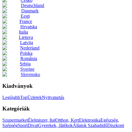
Česko
Deutschland
Danmark
Eesti
France
Hrvatska
Italia
Lietuva
Latvija
Nederland
Polska
România
Srbija
Sverige
Slovensko
Kiadványok
Legújabb
Top
Üzletek
Nyitvatartás
Kategóriák
Szupermarket
Élelmiszer, Ital
Otthon, Kert
Elektronika
Egészség,
Szépség
Sport
Divat
Gyerekek, Játékok
Állatok
Szabadidő
Diszkont