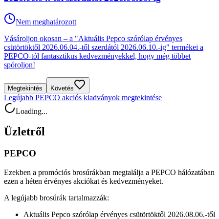
Nem meghatározott
Vásároljon okosan – a "Aktuális Pepco szórólap érvényes
csütörtöktől 2026.06.04.-től szerdától 2026.06.10.-ig" termékei a
PEPCO-tól fantasztikus kedvezményekkel, hogy még többet
spóroljon!
Megtekintés
Követés
Legújabb PEPCO akciós kiadványok megtekintése
Loading...
Üzletről
PEPCO
Ezekben a promóciós brosúrákban megtalálja a PEPCO hálózatában
ezen a héten érvényes akciókat és kedvezményeket.
A legújabb brosúrák tartalmazzák:
Aktuális Pepco szórólap érvényes csütörtöktől 2026.08.06.-től