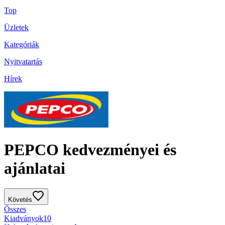
Top
Üzletek
Kategóriák
Nyitvatartás
Hírek
PEPCO kedvezményei és
ajánlatai
Követés
Összes
Kiadványok
10