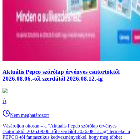
Aktuális Pepco szórólap érvényes csütörtöktől
2026.08.06.-től szerdától 2026.08.12.-ig
Új
Nem meghatározott
Vásároljon okosan – a "Aktuális Pepco szórólap érvényes
csütörtöktől 2026.08.06.-től szerdától 2026.08.12.-ig" termékei a
PEPCO-tól fantasztikus kedvezményekkel, hogy még többet