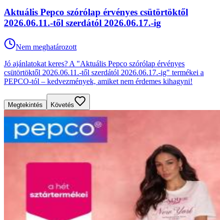
Aktuális Pepco szórólap érvényes csütörtöktől
2026.06.11.-től szerdától 2026.06.17.-ig
Nem meghatározott
Jó ajánlatokat keres? A "Aktuális Pepco szórólap érvényes
csütörtöktől 2026.06.11.-től szerdától 2026.06.17.-ig" termékei a
PEPCO-tól – kedvezmények, amiket nem érdemes kihagyni!
Megtekintés
Követés