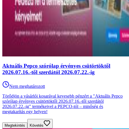
Aktuális Pepco szórólap érvényes csütörtöktől
2026.07.16.-től szerdától 2026.07.22.-ig
Nem meghatározott
Törődjön a vásárlói kosarával kevesebb pénzért a "Aktuális Pepco
szórólap érvényes csütörtöktől 2026.07.16.-től szerdától
2026.07.22.-ig" termékeivel a PEPCO-tól – minőség és
megtakarítás egy helyen!
Megtekintés
Követés