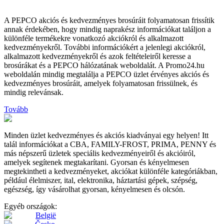
A PEPCO akciós és kedvezményes brosúráit folyamatosan frissítik
annak érdekében, hogy mindig naprakész információkat találjon a
különféle termékekre vonatkozó akciókról és alkalmazott
kedvezményekről. További információkért a jelenlegi akciókról,
alkalmazott kedvezményekről és azok feltételeiről keresse a
brosúrákat és a PEPCO hálózatának weboldalát. A Promo24.hu
weboldalán mindig megtalálja a PEPCO üzlet érvényes akciós és
kedvezményes brosúráit, amelyek folyamatosan frissülnek, és
mindig relevánsak.
Tovább
Minden üzlet kedvezményes és akciós kiadványai egy helyen! Itt
talál információkat a CBA, FAMILY-FROST, PRIMA, PENNY és
más népszerű üzletek speciális kedvezményeiről és akcióiról,
amelyek segítenek megtakarítani. Gyorsan és kényelmesen
megtekintheti a kedvezményeket, akciókat különféle kategóriákban,
például élelmiszer, ital, elektronika, háztartási gépek, szépség,
egészség, így vásárolhat gyorsan, kényelmesen és olcsón.
Egyéb országok:
België