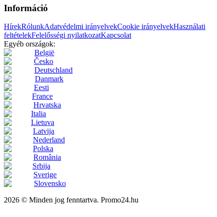
Információ
Hírek
Rólunk
Adatvédelmi irányelvek
Cookie irányelvek
Használati
feltételek
Felelősségi nyilatkozat
Kapcsolat
Egyéb országok:
België
Česko
Deutschland
Danmark
Eesti
France
Hrvatska
Italia
Lietuva
Latvija
Nederland
Polska
România
Srbija
Sverige
Slovensko
2026 © Minden jog fenntartva. Promo24.hu