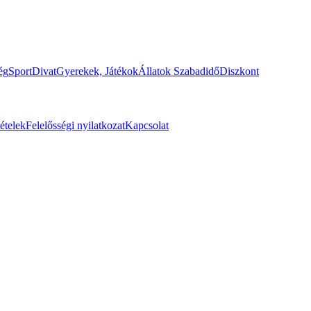
ég
Sport
Divat
Gyerekek, Játékok
Állatok
Szabadidő
Diszkont
tételek
Felelősségi nyilatkozat
Kapcsolat