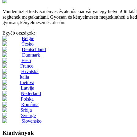
Minden üzlet kedvezményes és akciós kiadványai egy helyen! Itt t
segítenek megtakarítani. Gyorsan és kényelmesen megtekintheti a kedve
gyorsan, kényelmesen és olcsón.
Egyéb országok:
België
Česko
Deutschland
Danmark
Eesti
France
Hrvatska
Italia
Lietuva
Latvija
Nederland
Polska
România
Srbija
Sverige
Slovensko
Kiadványok