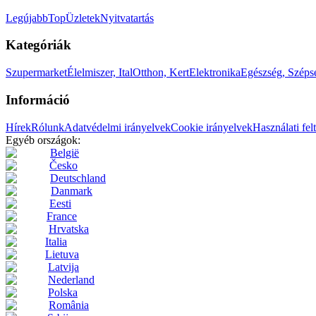
Legújabb
Top
Üzletek
Nyitvatartás
Kategóriák
Szupermarket
Élelmiszer, Ital
Otthon, Kert
Elektronika
Egészség, Széps
Információ
Hírek
Rólunk
Adatvédelmi irányelvek
Cookie irányelvek
Használati fel
Egyéb országok:
België
Česko
Deutschland
Danmark
Eesti
France
Hrvatska
Italia
Lietuva
Latvija
Nederland
Polska
România