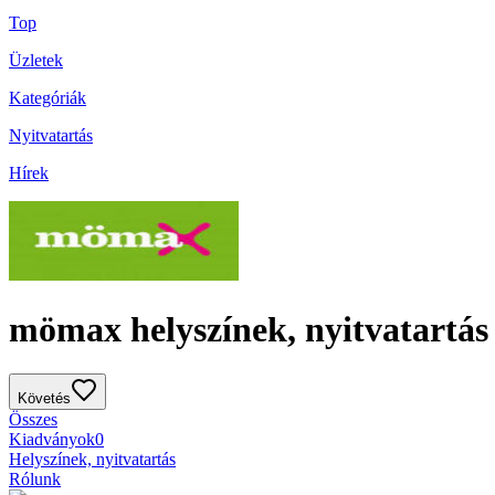
Top
Üzletek
Kategóriák
Nyitvatartás
Hírek
mömax helyszínek, nyitvatartás
Követés
Összes
Kiadványok
0
Helyszínek, nyitvatartás
Rólunk