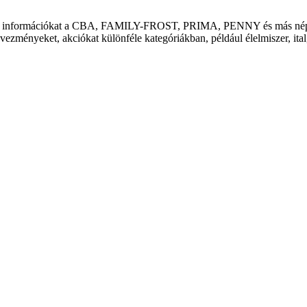
alál információkat a CBA, FAMILY-FROST, PRIMA, PENNY és más népsze
zményeket, akciókat különféle kategóriákban, például élelmiszer, ital, 