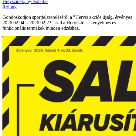
Helyszínek, nyitvatartás
Rólunk
Gondoskodjon sportfelszereléséről a "Hervis akciós újság, érvényes
2026.02.04. - 2026.02.23."-val a Hervis-tól – kényelmes és
funkcionális termékek minden edzéshez.