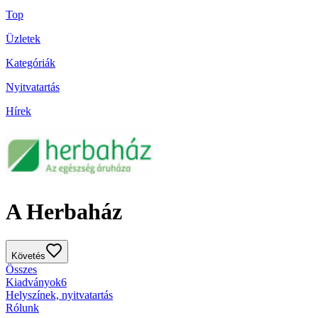
Top
Üzletek
Kategóriák
Nyitvatartás
Hírek
A Herbaház
Követés
Összes
Kiadványok
6
Helyszínek, nyitvatartás
Rólunk