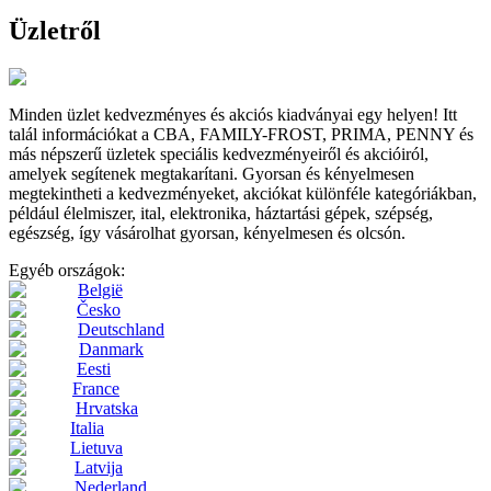
Üzletről
Minden üzlet kedvezményes és akciós kiadványai egy helyen! Itt
talál információkat a CBA, FAMILY-FROST, PRIMA, PENNY és
más népszerű üzletek speciális kedvezményeiről és akcióiról,
amelyek segítenek megtakarítani. Gyorsan és kényelmesen
megtekintheti a kedvezményeket, akciókat különféle kategóriákban,
például élelmiszer, ital, elektronika, háztartási gépek, szépség,
egészség, így vásárolhat gyorsan, kényelmesen és olcsón.
Egyéb országok:
België
Česko
Deutschland
Danmark
Eesti
France
Hrvatska
Italia
Lietuva
Latvija
Nederland