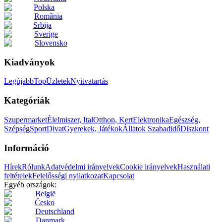
Polska
România
Srbija
Sverige
Slovensko
Kiadványok
Legújabb
Top
Üzletek
Nyitvatartás
Kategóriák
Szupermarket
Élelmiszer, Ital
Otthon, Kert
Elektronika
Egészség,
Szépség
Sport
Divat
Gyerekek, Játékok
Állatok
Szabadidő
Diszkont
Információ
Hírek
Rólunk
Adatvédelmi irányelvek
Cookie irányelvek
Használati
feltételek
Felelősségi nyilatkozat
Kapcsolat
Egyéb országok:
België
Česko
Deutschland
Danmark