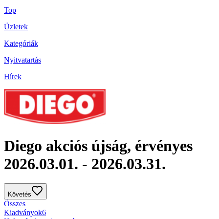
Top
Üzletek
Kategóriák
Nyitvatartás
Hírek
Diego akciós újság, érvényes
2026.03.01. - 2026.03.31.
Követés
Összes
Kiadványok
6