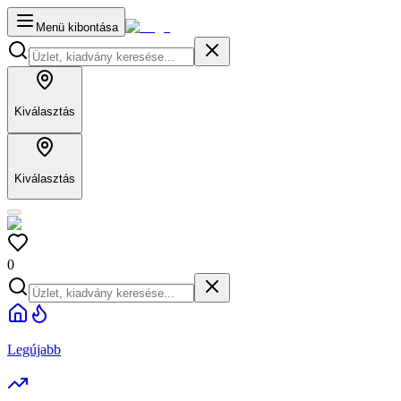
Menü kibontása
Kiválasztás
Kiválasztás
0
Legújabb