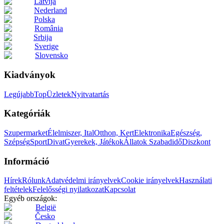
Latvija
Nederland
Polska
România
Srbija
Sverige
Slovensko
Kiadványok
Legújabb
Top
Üzletek
Nyitvatartás
Kategóriák
Szupermarket
Élelmiszer, Ital
Otthon, Kert
Elektronika
Egészség,
Szépség
Sport
Divat
Gyerekek, Játékok
Állatok
Szabadidő
Diszkont
Információ
Hírek
Rólunk
Adatvédelmi irányelvek
Cookie irányelvek
Használati
feltételek
Felelősségi nyilatkozat
Kapcsolat
Egyéb országok:
België
Česko