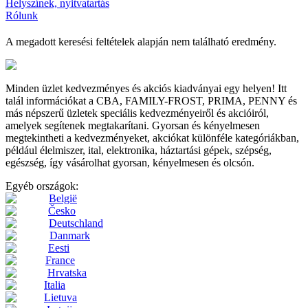
Helyszínek, nyitvatartás
Rólunk
A megadott keresési feltételek alapján nem található eredmény.
Minden üzlet kedvezményes és akciós kiadványai egy helyen! Itt
talál információkat a CBA, FAMILY-FROST, PRIMA, PENNY és
más népszerű üzletek speciális kedvezményeiről és akcióiról,
amelyek segítenek megtakarítani. Gyorsan és kényelmesen
megtekintheti a kedvezményeket, akciókat különféle kategóriákban,
például élelmiszer, ital, elektronika, háztartási gépek, szépség,
egészség, így vásárolhat gyorsan, kényelmesen és olcsón.
Egyéb országok:
België
Česko
Deutschland
Danmark
Eesti
France
Hrvatska
Italia
Lietuva