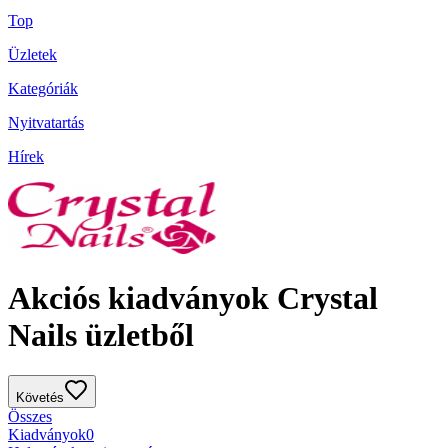
Top
Üzletek
Kategóriák
Nyitvatartás
Hírek
Akciós kiadványok Crystal
Nails üzletből
Követés
Összes
Kiadványok
0