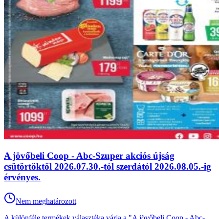
A jövőbeli Coop - Abc-Szuper akciós újság
csütörtöktől 2026.07.30.-tól szerdától 2026.08.05.-ig
érvényes.
Nem meghatározott
A különféle termékek választéka várja a "A jövőbeli Coop - Abc-