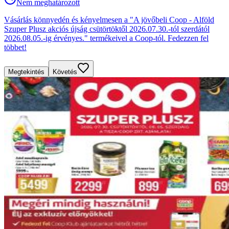
Nem meghatározott
Vásárlás könnyedén és kényelmesen a "A jövőbeli Coop - Alföld
Szuper Plusz akciós újság csütörtöktől 2026.07.30.-tól szerdától
2026.08.05.-ig érvényes." termékeivel a Coop-tól. Fedezzen fel
többet!
Megtekintés
Követés