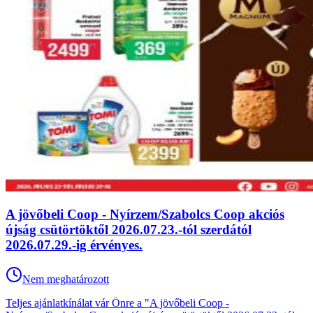
A jövőbeli Coop - Nyírzem/Szabolcs Coop akciós
újság csütörtöktől 2026.07.23.-tól szerdától
2026.07.29.-ig érvényes.
Nem meghatározott
Teljes ajánlatkínálat vár Önre a "A jövőbeli Coop -