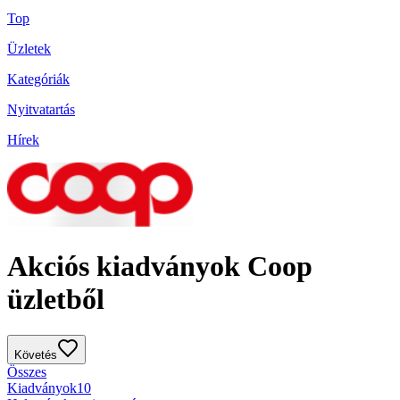
Top
Üzletek
Kategóriák
Nyitvatartás
Hírek
Akciós kiadványok Coop
üzletből
Követés
Összes
Kiadványok
10