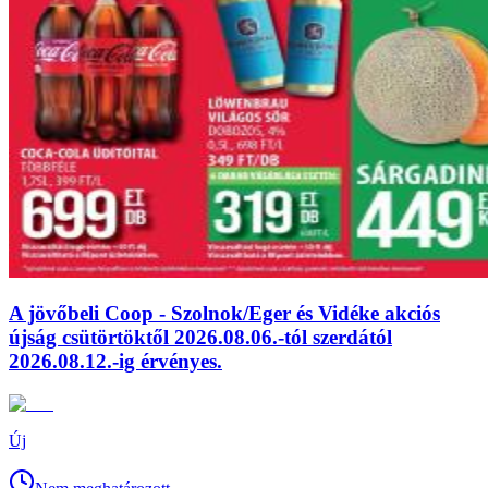
A jövőbeli Coop - Szolnok/Eger és Vidéke akciós
újság csütörtöktől 2026.08.06.-tól szerdától
2026.08.12.-ig érvényes.
Új