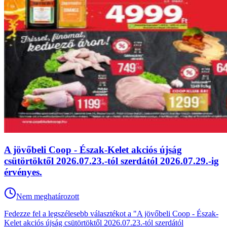
A jövőbeli Coop - Észak-Kelet akciós újság
csütörtöktől 2026.07.23.-tól szerdától 2026.07.29.-ig
érvényes.
Nem meghatározott
Fedezze fel a legszélesebb választékot a "A jövőbeli Coop - Észak-
Kelet akciós újság csütörtöktől 2026.07.23.-tól szerdától