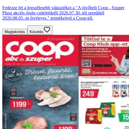
Fedezze fel a legszélesebb választékot a "A jövőbeli Coop - Szuper
Plusz akciós újság csütörtöktől 2026.07.30.-tól szerdától
2026.08.05.-ig érvényes." termékeivel a Coop-tól.
Megtekintés
Követés