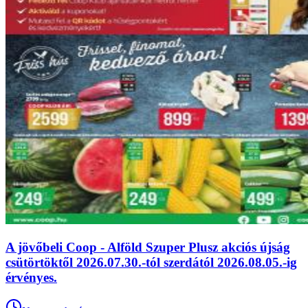
A jövőbeli Coop - Alföld Szuper Plusz akciós újság
csütörtöktől 2026.07.30.-tól szerdától 2026.08.05.-ig
érvényes.