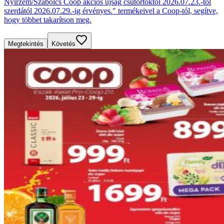
Nyírzem/Szabolcs Coop akciós újság csütörtöktől 2026.07.23.-tól
szerdától 2026.07.29.-ig érvényes." termékeivel a Coop-tól, segítve,
hogy többet takarítson meg.
Megtekintés
Követés