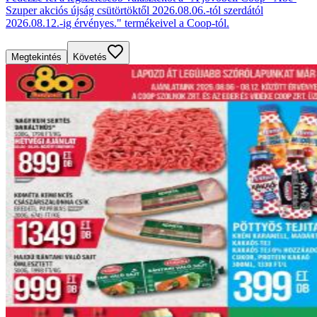
Szuper akciós újság csütörtöktől 2026.08.06.-tól szerdától
2026.08.12.-ig érvényes." termékeivel a Coop-tól.
Megtekintés
Követés