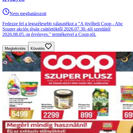
Nem meghatározott
Fedezze fel a legszélesebb választékot a "A jövőbeli Coop - Abc
Szuper akciós újság csütörtöktől 2026.07.30.-tól szerdától
2026.08.05.-ig érvényes." termékeivel a Coop-tól.
Megtekintés
Követés