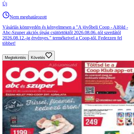
Új
Nem meghatározott
Vásárlás könnyedén és kényelmesen a "A jövőbeli Coop - Alföld -
Abc-Szuper akciós újság csütörtöktől 2026.08.06.-tól szerdától
2026.08.12.-ig érvényes." termékeivel a Coop-tól. Fedezzen fel
többet!
Megtekintés
Követés