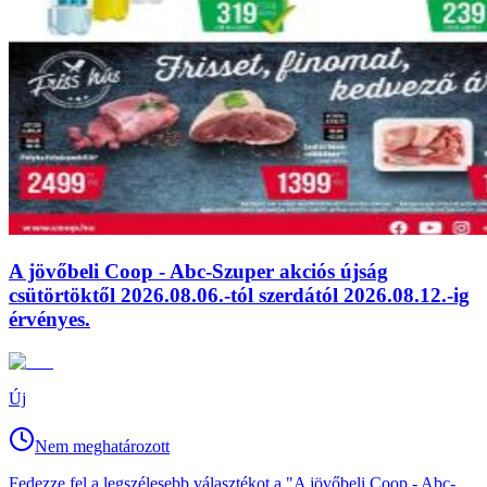
A jövőbeli Coop - Abc-Szuper akciós újság
csütörtöktől 2026.08.06.-tól szerdától 2026.08.12.-ig
érvényes.
Új
Nem meghatározott
Fedezze fel a legszélesebb választékot a "A jövőbeli Coop - Abc-