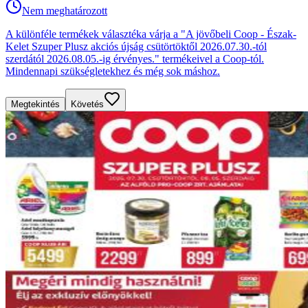
Nem meghatározott
A különféle termékek választéka várja a "A jövőbeli Coop - Észak-
Kelet Szuper Plusz akciós újság csütörtöktől 2026.07.30.-tól
szerdától 2026.08.05.-ig érvényes." termékeivel a Coop-tól.
Mindennapi szükségletekhez és még sok máshoz.
Megtekintés
Követés