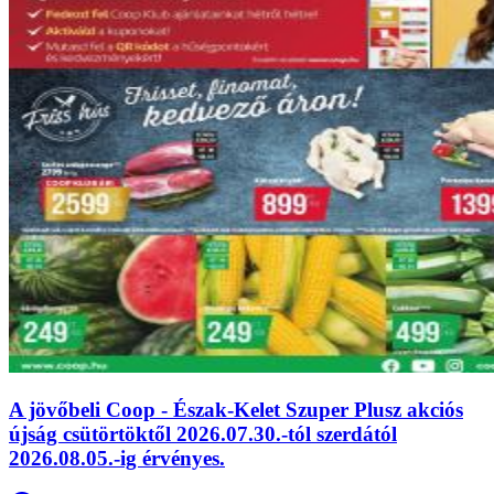
A jövőbeli Coop - Észak-Kelet Szuper Plusz akciós
újság csütörtöktől 2026.07.30.-tól szerdától
2026.08.05.-ig érvényes.