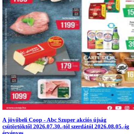
A jövőbeli Coop - Abc Szuper akciós újság
csütörtöktől 2026.07.30.-tól szerdától 2026.08.05.-ig
érvényes.