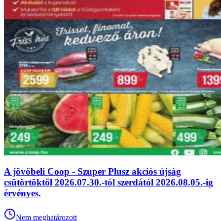
A jövőbeli Coop - Szuper Plusz akciós újság
csütörtöktől 2026.07.30.-tól szerdától 2026.08.05.-ig
érvényes.
Nem meghatározott