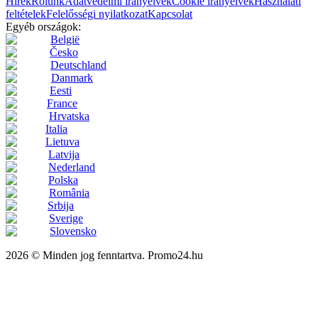
Hírek
Rólunk
Adatvédelmi irányelvek
Cookie irányelvek
Használati
feltételek
Felelősségi nyilatkozat
Kapcsolat
Egyéb országok:
België
Česko
Deutschland
Danmark
Eesti
France
Hrvatska
Italia
Lietuva
Latvija
Nederland
Polska
România
Srbija
Sverige
Slovensko
2026 © Minden jog fenntartva. Promo24.hu