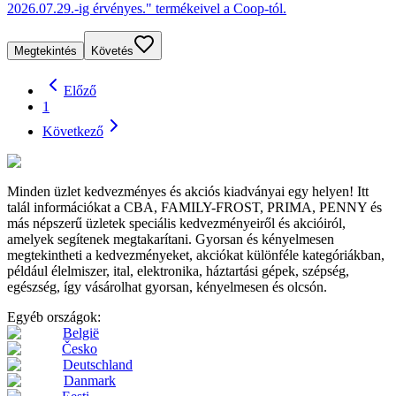
2026.07.29.-ig érvényes." termékeivel a Coop-tól.
Megtekintés
Követés
Előző
1
Következő
Minden üzlet kedvezményes és akciós kiadványai egy helyen! Itt
talál információkat a CBA, FAMILY-FROST, PRIMA, PENNY és
más népszerű üzletek speciális kedvezményeiről és akcióiról,
amelyek segítenek megtakarítani. Gyorsan és kényelmesen
megtekintheti a kedvezményeket, akciókat különféle kategóriákban,
például élelmiszer, ital, elektronika, háztartási gépek, szépség,
egészség, így vásárolhat gyorsan, kényelmesen és olcsón.
Egyéb országok:
België
Česko
Deutschland
Danmark