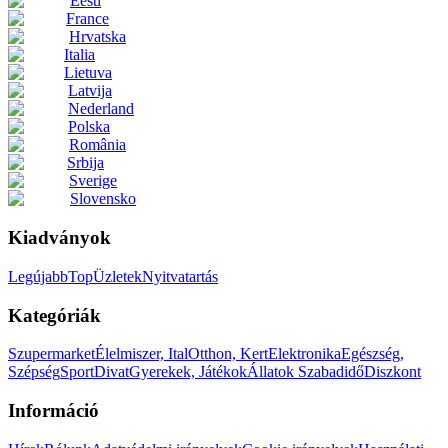
Eesti
France
Hrvatska
Italia
Lietuva
Latvija
Nederland
Polska
România
Srbija
Sverige
Slovensko
Kiadványok
Legújabb
Top
Üzletek
Nyitvatartás
Kategóriák
Szupermarket
Élelmiszer, Ital
Otthon, Kert
Elektronika
Egészség,
Szépség
Sport
Divat
Gyerekek, Játékok
Állatok
Szabadidő
Diszkont
Információ