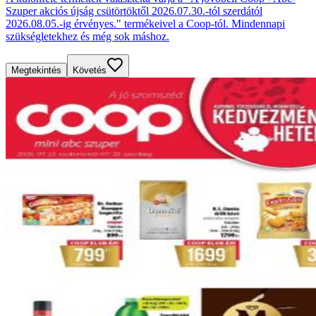
Szuper akciós újság csütörtöktől 2026.07.30.-tól szerdától
2026.08.05.-ig érvényes." termékeivel a Coop-tól. Mindennapi
szükségletekhez és még sok máshoz.
Megtekintés
Követés