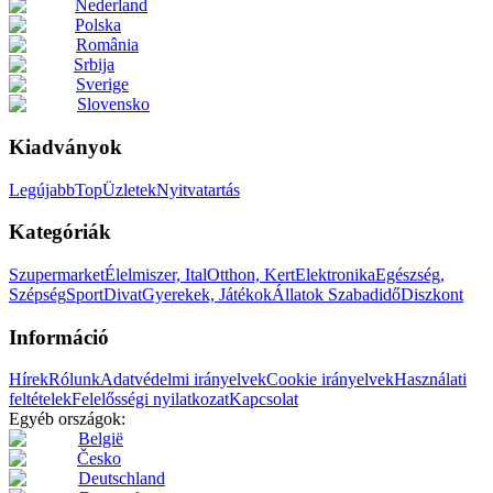
Nederland
Polska
România
Srbija
Sverige
Slovensko
Kiadványok
Legújabb
Top
Üzletek
Nyitvatartás
Kategóriák
Szupermarket
Élelmiszer, Ital
Otthon, Kert
Elektronika
Egészség,
Szépség
Sport
Divat
Gyerekek, Játékok
Állatok
Szabadidő
Diszkont
Információ
Hírek
Rólunk
Adatvédelmi irányelvek
Cookie irányelvek
Használati
feltételek
Felelősségi nyilatkozat
Kapcsolat
Egyéb országok:
België
Česko
Deutschland