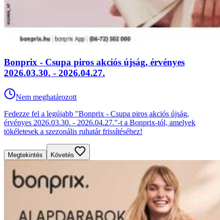
Bonprix - Csupa piros akciós újság, érvényes
2026.03.30. - 2026.04.27.
Nem meghatározott
Fedezze fel a legújabb "Bonprix - Csupa piros akciós újság,
érvényes 2026.03.30. - 2026.04.27."-t a Bonprix-tól, amelyek
tökéletesek a szezonális ruhatár frissítéséhez!
Megtekintés
Követés