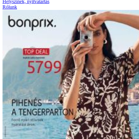
Helyszínek, nyitvatartás
Rólunk