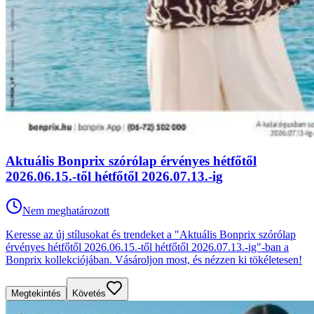
Aktuális Bonprix szórólap érvényes hétfőtől
2026.06.15.-től hétfőtől 2026.07.13.-ig
Nem meghatározott
Keresse az új stílusokat és trendeket a "Aktuális Bonprix szórólap
érvényes hétfőtől 2026.06.15.-től hétfőtől 2026.07.13.-ig"-ban a
Bonprix kollekciójában. Vásároljon most, és nézzen ki tökéletesen!
Megtekintés
Követés