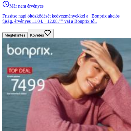
Már nem érvényes
Frissítse napi öltözködését kedvezményekkel a "Bonprix akciós
újság, érvényes 11.04. - 12.08."”-val a Bonprix-tól.
Megtekintés
Követés