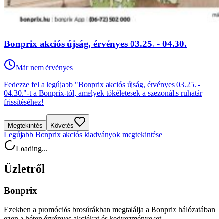
Bonprix akciós újság, érvényes 03.25. - 04.30.
Már nem érvényes
Fedezze fel a legújabb "Bonprix akciós újság, érvényes 03.25. -
04.30."-t a Bonprix-tól, amelyek tökéletesek a szezonális ruhatár
frissítéséhez!
Megtekintés
Követés
Legújabb Bonprix akciós kiadványok megtekintése
Loading...
Üzletről
Bonprix
Ezekben a promóciós brosúrákban megtalálja a Bonprix hálózatában
ezen a héten érvényes akciókat és kedvezményeket.