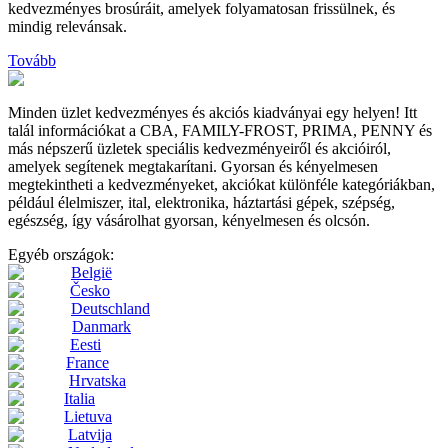
kedvezményes brosúráit, amelyek folyamatosan frissülnek, és
mindig relevánsak.
Tovább
Minden üzlet kedvezményes és akciós kiadványai egy helyen! Itt
talál információkat a CBA, FAMILY-FROST, PRIMA, PENNY és
más népszerű üzletek speciális kedvezményeiről és akcióiról,
amelyek segítenek megtakarítani. Gyorsan és kényelmesen
megtekintheti a kedvezményeket, akciókat különféle kategóriákban,
például élelmiszer, ital, elektronika, háztartási gépek, szépség,
egészség, így vásárolhat gyorsan, kényelmesen és olcsón.
Egyéb országok:
België
Česko
Deutschland
Danmark
Eesti
France
Hrvatska
Italia
Lietuva
Latvija