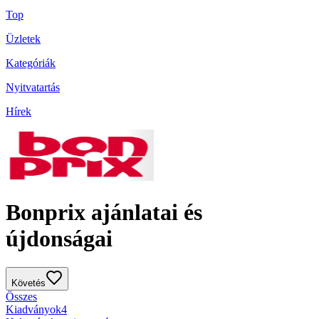
Top
Üzletek
Kategóriák
Nyitvatartás
Hírek
Bonprix ajánlatai és
újdonságai
Követés
Összes
Kiadványok
4