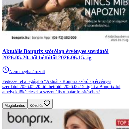
Aktuális Bonprix szórólap érvényes szerdától
2026.05.20.-től hétfőtől 2026.06.15.-ig
Nem meghatározott
Fedezze fel a legújabb "Aktuális Bonprix szórólap érvényes
szerdától 2026.05.20.-től hétfőtől 2026.06.15.-ig"-t a Bonprix-tól,
amelyek tökéletesek a szezonális ruhatár frissítéséhez!
Megtekintés
Követés