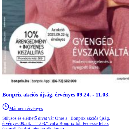
Bonprix akciós újság, érvényes 09.24. - 11.03.
Már nem érvényes
Stílusos és elérhető divat vár Önre a "Bonprix akciós újság,
érvényes 09.24. - 11.03."-val a Bonprix-tól. Fedezze fel az
összeállításokat minden alkalomra.