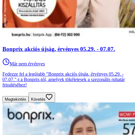
Bonprix akciós újság, érvényes 05.29. - 07.07.
Már nem érvényes
Fedezze fel a legújabb "Bonprix akciós újság, érvényes 05.29. -
07.07."-t a Bonprix-tól, amelyek tökéletesek a szezonális ruhatár
frissítéséhez!
Megtekintés
Követés