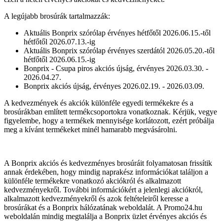
A legújabb brosúrák tartalmazzák:
Aktuális Bonprix szórólap érvényes hétfőtől 2026.06.15.-től
hétfőtől 2026.07.13.-ig
Aktuális Bonprix szórólap érvényes szerdától 2026.05.20.-től
hétfőtől 2026.06.15.-ig
Bonprix - Csupa piros akciós újság, érvényes 2026.03.30. -
2026.04.27.
Bonprix akciós újság, érvényes 2026.02.19. - 2026.03.09.
A kedvezmények és akciók különféle egyedi termékekre és a
brosúrákban említett termékcsoportokra vonatkoznak. Kérjük, vegye
figyelembe, hogy a termékek mennyisége korlátozott, ezért próbálja
meg a kívánt termékeket minél hamarabb megvásárolni.
A Bonprix akciós és kedvezményes brosúráit folyamatosan frissítik
annak érdekében, hogy mindig naprakész információkat találjon a
különféle termékekre vonatkozó akciókról és alkalmazott
kedvezményekről. További információkért a jelenlegi akciókról,
alkalmazott kedvezményekről és azok feltételeiről keresse a
brosúrákat és a Bonprix hálózatának weboldalát. A Promo24.hu
weboldalán mindig megtalálja a Bonprix üzlet érvényes akciós és