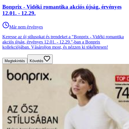
Bonprix - Vidéki romantika akciós újság, érvényes
12.01. - 12.29.
Már nem érvényes
Keresse az új stílusokat és trendeket a "Bonprix - Vidéki romantika
akciós újság, érvényes 12.01. - 12.29."-ban a Bonprix
kollekciójában. Vásároljon most, és nézzen ki tökéletesen!
Megtekintés
Követés