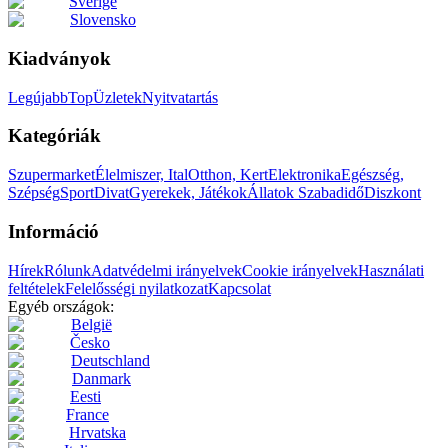
Sverige
Slovensko
Kiadványok
Legújabb
Top
Üzletek
Nyitvatartás
Kategóriák
Szupermarket
Élelmiszer, Ital
Otthon, Kert
Elektronika
Egészség,
Szépség
Sport
Divat
Gyerekek, Játékok
Állatok
Szabadidő
Diszkont
Információ
Hírek
Rólunk
Adatvédelmi irányelvek
Cookie irányelvek
Használati
feltételek
Felelősségi nyilatkozat
Kapcsolat
Egyéb országok:
België
Česko
Deutschland
Danmark
Eesti
France
Hrvatska