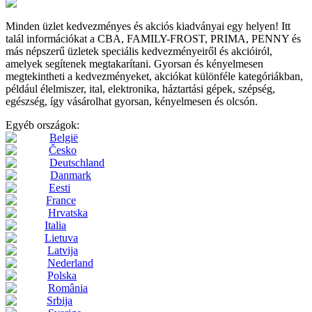
Minden üzlet kedvezményes és akciós kiadványai egy helyen! Itt
talál információkat a CBA, FAMILY-FROST, PRIMA, PENNY és
más népszerű üzletek speciális kedvezményeiről és akcióiról,
amelyek segítenek megtakarítani. Gyorsan és kényelmesen
megtekintheti a kedvezményeket, akciókat különféle kategóriákban,
például élelmiszer, ital, elektronika, háztartási gépek, szépség,
egészség, így vásárolhat gyorsan, kényelmesen és olcsón.
Egyéb országok:
België
Česko
Deutschland
Danmark
Eesti
France
Hrvatska
Italia
Lietuva
Latvija
Nederland
Polska
România
Srbija