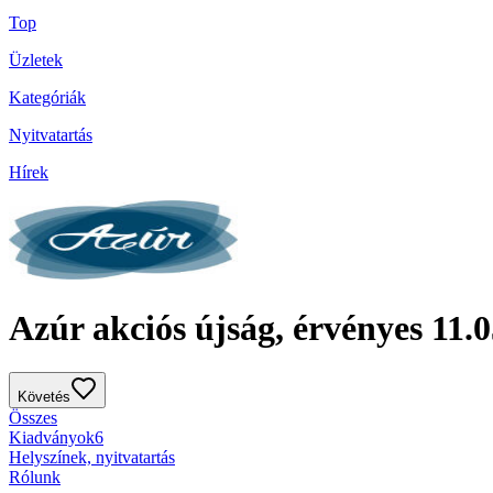
Top
Üzletek
Kategóriák
Nyitvatartás
Hírek
Azúr akciós újság, érvényes 11.05
Követés
Összes
Kiadványok
6
Helyszínek, nyitvatartás
Rólunk