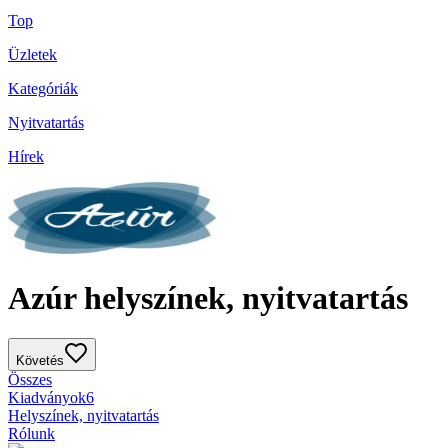
Top
Üzletek
Kategóriák
Nyitvatartás
Hírek
Azúr helyszínek, nyitvatartás
Követés
Összes
Kiadványok
6
Helyszínek, nyitvatartás
Rólunk