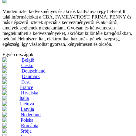
Minden üzlet kedvezményes és akciós kiadványai egy helyen! Itt
talál információkat a CBA, FAMILY-FROST, PRIMA, PENNY és
más népszerű üzletek speciális kedvezményeiről és akcióiról,
amelyek segítenek megtakarítani. Gyorsan és kényelmesen
megtekintheti a kedvezményeket, akciókat különféle kategóriákban,
például élelmiszer, ital, elektronika, háztartási gépek, szépség,
egészség, így vásárolhat gyorsan, kényelmesen és olcsón.
Egyéb országok:
België
Česko
Deutschland
Danmark
Eesti
France
Hrvatska
Italia
Lietuva
Latvija
Nederland
Polska
România
Srbija