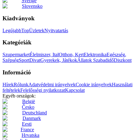
Sverige
Slovensko
Kiadványok
Legújabb
Top
Üzletek
Nyitvatartás
Kategóriák
Szupermarket
Élelmiszer, Ital
Otthon, Kert
Elektronika
Egészség,
Szépség
Sport
Divat
Gyerekek, Játékok
Állatok
Szabadidő
Diszkont
Információ
Hírek
Rólunk
Adatvédelmi irányelvek
Cookie irányelvek
Használati
feltételek
Felelősségi nyilatkozat
Kapcsolat
Egyéb országok:
België
Česko
Deutschland
Danmark
Eesti
France
Hrvatska