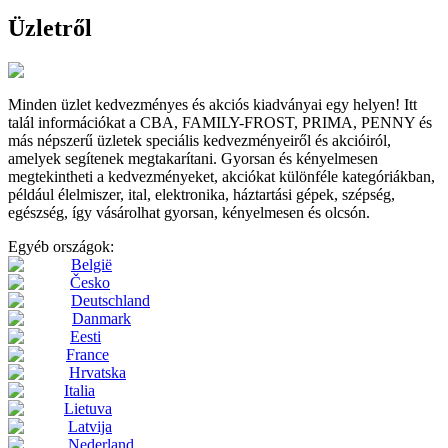
Üzletről
Minden üzlet kedvezményes és akciós kiadványai egy helyen! Itt
talál információkat a CBA, FAMILY-FROST, PRIMA, PENNY és
más népszerű üzletek speciális kedvezményeiről és akcióiról,
amelyek segítenek megtakarítani. Gyorsan és kényelmesen
megtekintheti a kedvezményeket, akciókat különféle kategóriákban,
például élelmiszer, ital, elektronika, háztartási gépek, szépség,
egészség, így vásárolhat gyorsan, kényelmesen és olcsón.
Egyéb országok:
België
Česko
Deutschland
Danmark
Eesti
France
Hrvatska
Italia
Lietuva
Latvija
Nederland