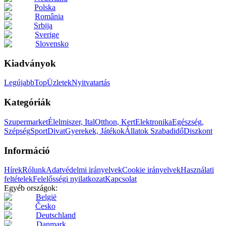
Polska
România
Srbija
Sverige
Slovensko
Kiadványok
Legújabb
Top
Üzletek
Nyitvatartás
Kategóriák
Szupermarket
Élelmiszer, Ital
Otthon, Kert
Elektronika
Egészség,
Szépség
Sport
Divat
Gyerekek, Játékok
Állatok
Szabadidő
Diszkont
Információ
Hírek
Rólunk
Adatvédelmi irányelvek
Cookie irányelvek
Használati
feltételek
Felelősségi nyilatkozat
Kapcsolat
Egyéb országok:
België
Česko
Deutschland
Danmark