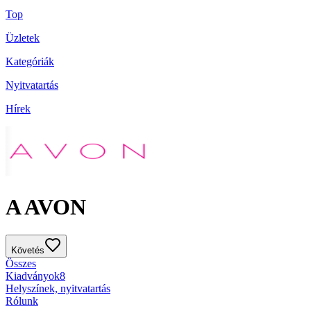
Top
Üzletek
Kategóriák
Nyitvatartás
Hírek
A AVON
Követés
Összes
Kiadványok
8
Helyszínek, nyitvatartás
Rólunk