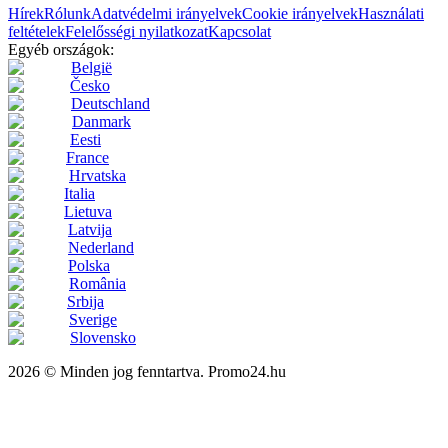
Hírek
Rólunk
Adatvédelmi irányelvek
Cookie irányelvek
Használati
feltételek
Felelősségi nyilatkozat
Kapcsolat
Egyéb országok:
België
Česko
Deutschland
Danmark
Eesti
France
Hrvatska
Italia
Lietuva
Latvija
Nederland
Polska
România
Srbija
Sverige
Slovensko
2026 © Minden jog fenntartva. Promo24.hu