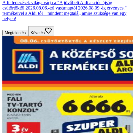
A felfedezések világa várja a "A jövőbeli Aldi akciós újság
csütörtöktől 2026.08.06.-tól vasárnaptól 2026.08.09.-ig érvényes."
termékeivel a Aldi-tól – mindent megtalál, amire szüksége van egy
helyen!
Megtekintés
Követés