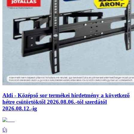
Aldi - Középső sor termékei hirdetmény a következő
hétre csütörtöktől 2026.08.06.-tól szerdától
2026.08.12.-ig
Új