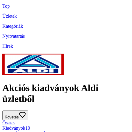
Top
Üzletek
Kategóriák
Nyitvatartás
Hírek
Akciós kiadványok Aldi
üzletből
Követés
Összes
Kiadványok
10