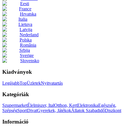
Eesti
France
Hrvatska
Italia
Lietuva
Latvija
Nederland
Polska
România
Srbija
Sverige
Slovensko
Kiadványok
Legújabb
Top
Üzletek
Nyitvatartás
Kategóriák
Szupermarket
Élelmiszer, Ital
Otthon, Kert
Elektronika
Egészség,
Szépség
Sport
Divat
Gyerekek, Játékok
Állatok
Szabadidő
Diszkont
Információ