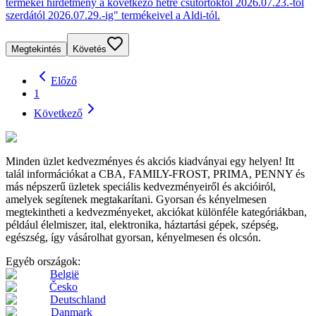
termékei hirdetmény a következő hétre csütörtöktől 2026.07.23.-tól
szerdától 2026.07.29.-ig" termékeivel a Aldi-tól.
Megtekintés
Követés
Előző
1
Következő
Minden üzlet kedvezményes és akciós kiadványai egy helyen! Itt
talál információkat a CBA, FAMILY-FROST, PRIMA, PENNY és
más népszerű üzletek speciális kedvezményeiről és akcióiról,
amelyek segítenek megtakarítani. Gyorsan és kényelmesen
megtekintheti a kedvezményeket, akciókat különféle kategóriákban,
például élelmiszer, ital, elektronika, háztartási gépek, szépség,
egészség, így vásárolhat gyorsan, kényelmesen és olcsón.
Egyéb országok:
België
Česko
Deutschland
Danmark