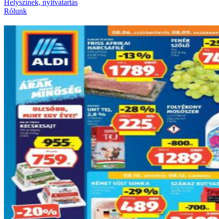
Helyszínek, nyitvatartás
Rólunk