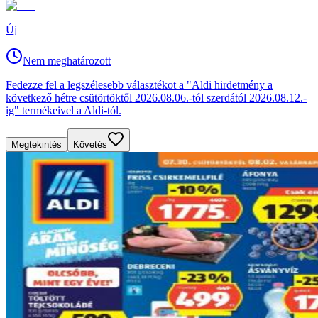
Új
Nem meghatározott
Fedezze fel a legszélesebb választékot a "Aldi hirdetmény a
következő hétre csütörtöktől 2026.08.06.-tól szerdától 2026.08.12.-
ig" termékeivel a Aldi-tól.
Megtekintés
Követés