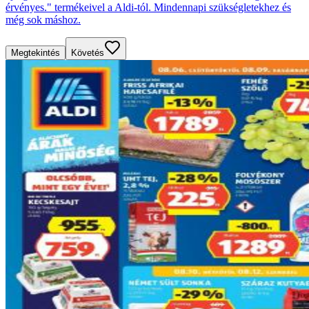
érvényes." termékeivel a Aldi-tól. Mindennapi szükségletekhez és
még sok máshoz.
Megtekintés
Követés