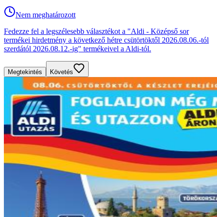
Nem meghatározott
Fedezze fel a legszélesebb választékot a "Aldi - Középső sor
termékei hirdetmény a következő hétre csütörtöktől 2026.08.06.-tól
szerdától 2026.08.12.-ig" termékeivel a Aldi-tól.
Megtekintés
Követés