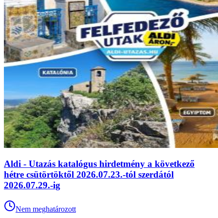
Aldi - Utazás katalógus hirdetmény a következő
hétre csütörtöktől 2026.07.23.-tól szerdától
2026.07.29.-ig
Nem meghatározott