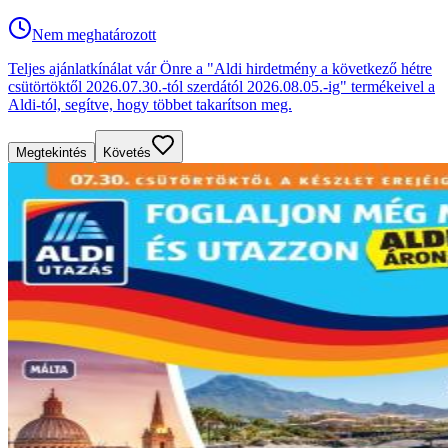
Nem meghatározott
Teljes ajánlatkínálat vár Önre a "Aldi hirdetmény a következő hétre
csütörtöktől 2026.07.30.-tól szerdától 2026.08.05.-ig" termékeivel a
Aldi-tól, segítve, hogy többet takarítson meg.
Megtekintés
Követés