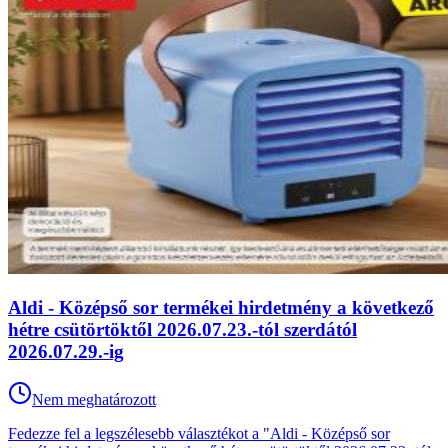
Aldi - Középső sor termékei hirdetmény a következő
hétre csütörtöktől 2026.07.23.-tól szerdától
2026.07.29.-ig
Nem meghatározott
Fedezze fel a legszélesebb választékot a "Aldi - Középső sor