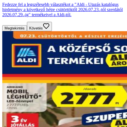
Fedezze fel a legszélesebb választékot a "Aldi - Utazás katalógus
hirdetmény a következő hétre csütörtöktől 2026.07.23.-tól szerdától
2026.07.29.-ig" termékeivel a Aldi-tól.
Megtekintés
Követés