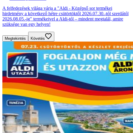
A felfedezések világa várja a "Aldi - Középső sor termékei
hirdetmény a következő hétre csütörtöktől 2026.07.30.-tól szerdától
2026.08.05.-ig" termékeivel a Aldi-tól – mindent megtalál, amire
szüksége van egy helyen!
Megtekintés
Követés