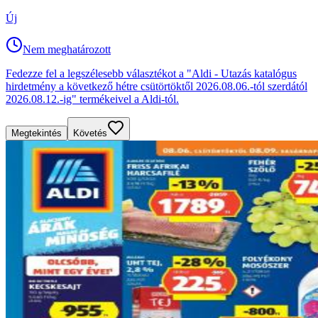
Új
Nem meghatározott
Fedezze fel a legszélesebb választékot a "Aldi - Utazás katalógus
hirdetmény a következő hétre csütörtöktől 2026.08.06.-tól szerdától
2026.08.12.-ig" termékeivel a Aldi-tól.
Megtekintés
Követés