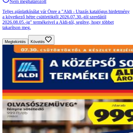
Nem meghatározott
Teljes ajánlatkínálat vár Önre a "Aldi - Utazás katalógus hirdetmény
a következő hétre csütörtöktől 2026.07.30.-tól szerdától
2026.08.05.-ig" termékeivel a Aldi-tól, segítve, hogy többet
takarítson meg.
Megtekintés
Követés