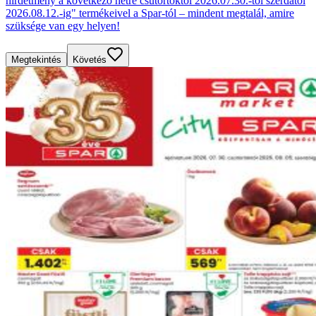
hirdetmény a következő hétre csütörtöktől 2026.07.30.-tól szerdától
2026.08.12.-ig" termékeivel a Spar-tól – mindent megtalál, amire
szüksége van egy helyen!
Megtekintés
Követés