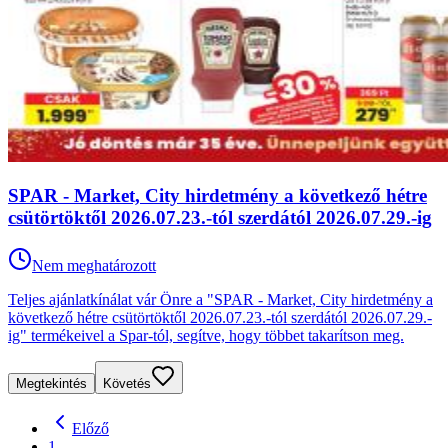
SPAR - Market, City hirdetmény a következő hétre
csütörtöktől 2026.07.23.-tól szerdától 2026.07.29.-ig
Nem meghatározott
Teljes ajánlatkínálat vár Önre a "SPAR - Market, City hirdetmény a
következő hétre csütörtöktől 2026.07.23.-tól szerdától 2026.07.29.-
ig" termékeivel a Spar-tól, segítve, hogy többet takarítson meg.
Megtekintés
Követés
Előző
1