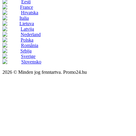
Eesti
France
Hrvatska
Italia
Lietuva
Latvija
Nederland
Polska
România
Srbija
Sverige
Slovensko
2026 © Minden jog fenntartva. Promo24.hu