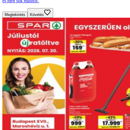
és még sok máshoz.
Megtekintés
Követés