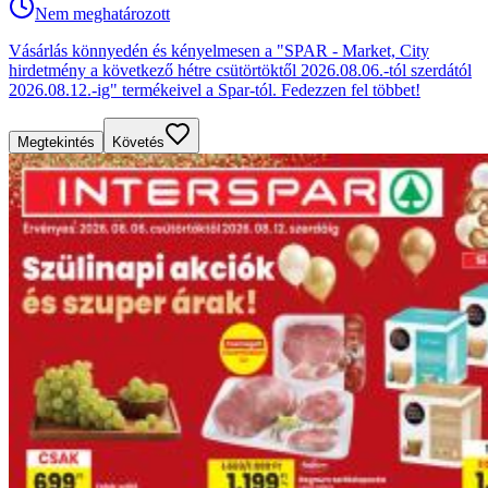
Nem meghatározott
Vásárlás könnyedén és kényelmesen a "SPAR - Market, City
hirdetmény a következő hétre csütörtöktől 2026.08.06.-tól szerdától
2026.08.12.-ig" termékeivel a Spar-tól. Fedezzen fel többet!
Megtekintés
Követés