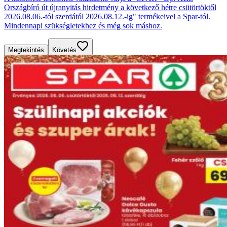
Országbíró út újranyitás hirdetmény a következő hétre csütörtöktől
2026.08.06.-tól szerdától 2026.08.12.-ig" termékeivel a Spar-tól.
Mindennapi szükségletekhez és még sok máshoz.
Megtekintés
Követés