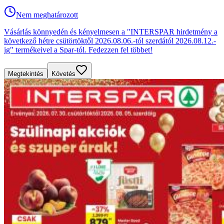
Nem meghatározott
Vásárlás könnyedén és kényelmesen a "INTERSPAR hirdetmény a
következő hétre csütörtöktől 2026.08.06.-tól szerdától 2026.08.12.-
ig" termékeivel a Spar-tól. Fedezzen fel többet!
Megtekintés
Követés