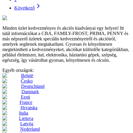
Következő
Minden üzlet kedvezményes és akciós kiadványai egy helyen! Itt
talál információkat a CBA, FAMILY-FROST, PRIMA, PENNY és
más népszerű üzletek speciális kedvezményeiről és akcióiról,
amelyek segítenek megtakarítani. Gyorsan és kényelmesen
megtekintheti a kedvezményeket, akciókat különféle kategóriákban,
például élelmiszer, ital, elektronika, háztartási gépek, szépség,
egészség, így vásárolhat gyorsan, kényelmesen és olcsón.
Egyéb országok:
België
Česko
Deutschland
Danmark
Eesti
France
Hrvatska
Italia
Lietuva
Latvija
Nederland