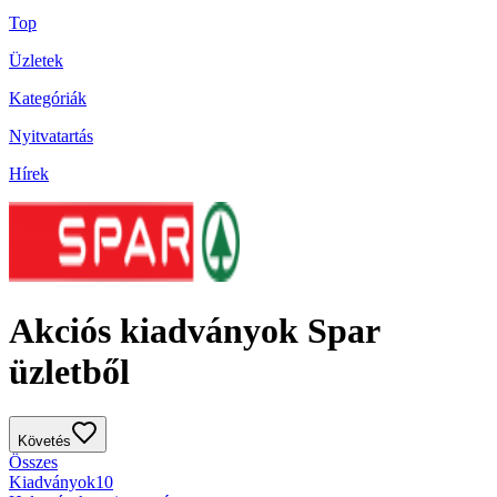
Top
Üzletek
Kategóriák
Nyitvatartás
Hírek
Akciós kiadványok Spar
üzletből
Követés
Összes
Kiadványok
10