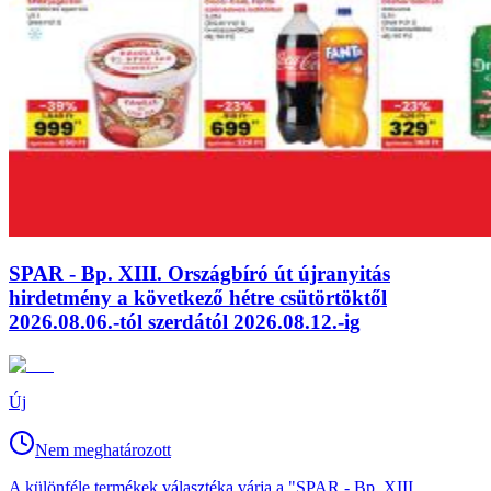
SPAR - Bp. XIII. Országbíró út újranyitás
hirdetmény a következő hétre csütörtöktől
2026.08.06.-tól szerdától 2026.08.12.-ig
Új
Nem meghatározott
A különféle termékek választéka várja a "SPAR - Bp. XIII.