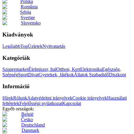
Polska
România
Srbija
Sverige
Slovensko
Kiadványok
Legújabb
Top
Üzletek
Nyitvatartás
Kategóriák
Szupermarket
Élelmiszer, Ital
Otthon, Kert
Elektronika
Egészség,
Szépség
Sport
Divat
Gyerekek, Játékok
Állatok
Szabadidő
Diszkont
Információ
Hírek
Rólunk
Adatvédelmi irányelvek
Cookie irányelvek
Használati
feltételek
Felelősségi nyilatkozat
Kapcsolat
Egyéb országok:
België
Česko
Deutschland
Danmark