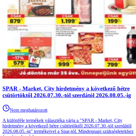
SPAR - Market, City hirdetmény a következő hétre
csütörtöktől 2026.07.30.-tól szerdától 2026.08.05.-ig
Nem meghatározott
A különféle termékek választéka várja a "SPAR - Market, City
hirdetmény a következő hétre csütörtöktől 2026.07.30.-tól szerdától
2026.08.05.-ig" termékeivel a Spar-tól. Mindennapi szükségletekhez