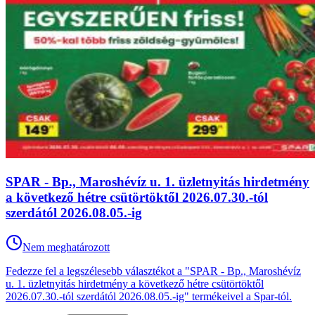
SPAR - Bp., Maroshévíz u. 1. üzletnyitás hirdetmény
a következő hétre csütörtöktől 2026.07.30.-tól
szerdától 2026.08.05.-ig
Nem meghatározott
Fedezze fel a legszélesebb választékot a "SPAR - Bp., Maroshévíz
u. 1. üzletnyitás hirdetmény a következő hétre csütörtöktől
2026.07.30.-tól szerdától 2026.08.05.-ig" termékeivel a Spar-tól.