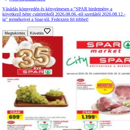
Vásárlás könnyedén és kényelmesen a "SPAR hirdetmény a
következő hétre csütörtöktől 2026.08.06.-tól szerdától 2026.08.12.-
ig" termékeivel a Spar-tól. Fedezzen fel többet!
Megtekintés
Követés