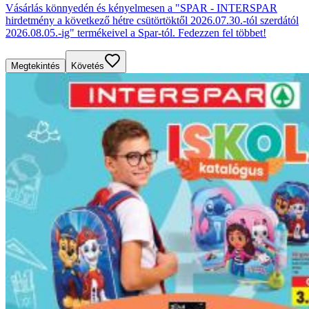
Vásárlás könnyedén és kényelmesen a "SPAR - INTERSPAR
hirdetmény a következő hétre csütörtöktől 2026.07.30.-tól szerdától
2026.08.05.-ig" termékeivel a Spar-tól. Fedezzen fel többet!
Megtekintés
Követés