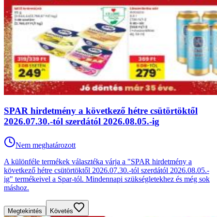
SPAR hirdetmény a következő hétre csütörtöktől
2026.07.30.-tól szerdától 2026.08.05.-ig
Nem meghatározott
A különféle termékek választéka várja a "SPAR hirdetmény a
következő hétre csütörtöktől 2026.07.30.-tól szerdától 2026.08.05.-
ig" termékeivel a Spar-tól. Mindennapi szükségletekhez és még sok
máshoz.
Megtekintés
Követés