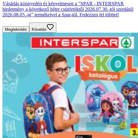
Vásárlás könnyedén és kényelmesen a "SPAR - INTERSPAR
hirdetmény a következő hétre csütörtöktől 2026.07.30.-tól szerdától
2026.08.05.-ig" termékeivel a Spar-tól. Fedezzen fel többet!
Megtekintés
Követés