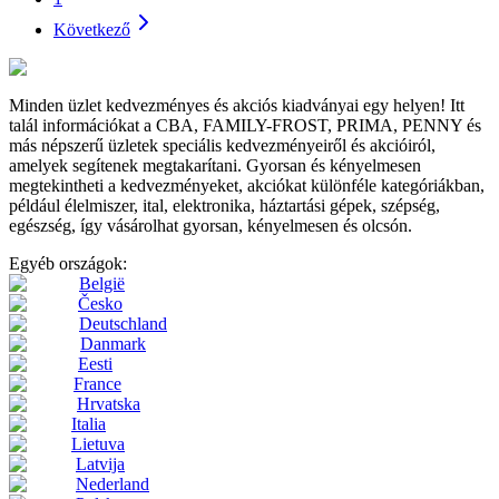
Következő
Minden üzlet kedvezményes és akciós kiadványai egy helyen! Itt
talál információkat a CBA, FAMILY-FROST, PRIMA, PENNY és
más népszerű üzletek speciális kedvezményeiről és akcióiról,
amelyek segítenek megtakarítani. Gyorsan és kényelmesen
megtekintheti a kedvezményeket, akciókat különféle kategóriákban,
például élelmiszer, ital, elektronika, háztartási gépek, szépség,
egészség, így vásárolhat gyorsan, kényelmesen és olcsón.
Egyéb országok:
België
Česko
Deutschland
Danmark
Eesti
France
Hrvatska
Italia
Lietuva
Latvija
Nederland