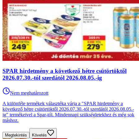
SPAR hirdetmény a következő hétre csütörtöktől
2026.07.30.-tól szerdától 2026.08.05.-ig
Nem meghatározott
A különféle termékek választéka várja a "SPAR hirdetmény a
következő hétre csütörtöktől 2026.07.30.-tól szerdától 2026.08.05.-
ig" termékeivel a Spar-tól. Mindennapi szükségletekhez és még sok
máshoz.
Megtekintés
Követés