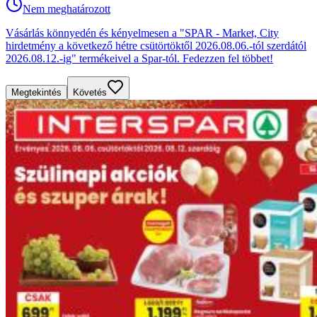
Nem meghatározott
Vásárlás könnyedén és kényelmesen a "SPAR - Market, City
hirdetmény a következő hétre csütörtöktől 2026.08.06.-tól szerdától
2026.08.12.-ig" termékeivel a Spar-tól. Fedezzen fel többet!
Megtekintés
Követés