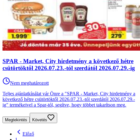
SPAR - Market, City hirdetmény a következő hétre
csütörtöktől 2026.07.23.-tól szerdától 2026.07.29.-ig
Nem meghatározott
Teljes ajánlatkínálat vár Önre a "SPAR - Market, City hirdetmény a
következő hétre csütörtöktől 2026.07.23.-tól szerdától 2026.07.29.-
ig" termékeivel a Spar-tól, segítve, hogy többet takarítson meg.
Megtekintés
Követés
Előző
1