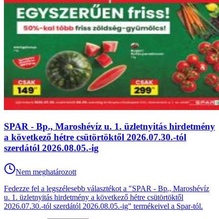
SPAR - Bp., Maroshévíz u. 1. üzletnyitás hirdetmény
a következő hétre csütörtöktől 2026.07.30.-tól
szerdától 2026.08.05.-ig
Nem meghatározott
Fedezze fel a legszélesebb választékot a "SPAR - Bp., Maroshévíz
u. 1. üzletnyitás hirdetmény a következő hétre csütörtöktől
2026.07.30.-tól szerdától 2026.08.05.-ig" termékeivel a Spar-tól.