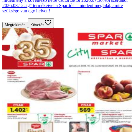
hirdetmény a következő hétre csütörtöktől 2026.07.30.-tól szerdától
2026.08.12.-ig" termékeivel a Spar-tól – mindent megtalál, amire
szüksége van egy helyen!
Megtekintés
Követés