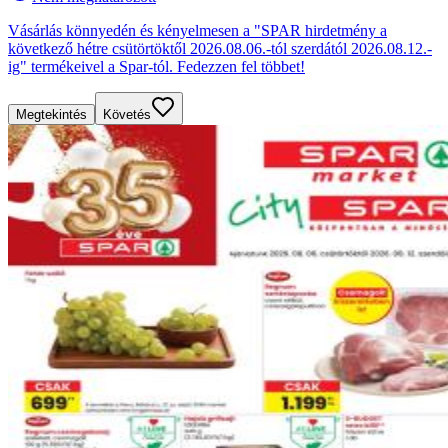
Vásárlás könnyedén és kényelmesen a "SPAR hirdetmény a
következő hétre csütörtöktől 2026.08.06.-tól szerdától 2026.08.12.-
ig" termékeivel a Spar-tól. Fedezzen fel többet!
Megtekintés
Követés