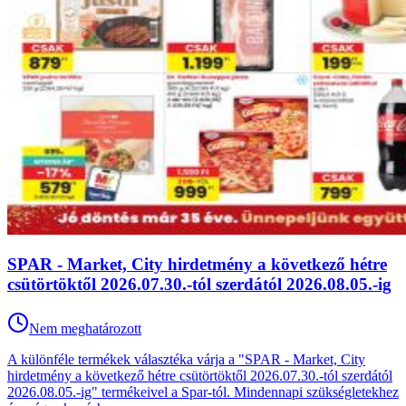
SPAR - Market, City hirdetmény a következő hétre
csütörtöktől 2026.07.30.-tól szerdától 2026.08.05.-ig
Nem meghatározott
A különféle termékek választéka várja a "SPAR - Market, City
hirdetmény a következő hétre csütörtöktől 2026.07.30.-tól szerdától
2026.08.05.-ig" termékeivel a Spar-tól. Mindennapi szükségletekhez