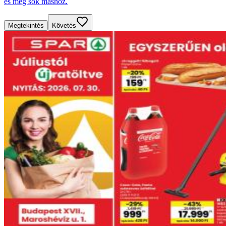
és még sok máshoz.
Megtekintés
Követés