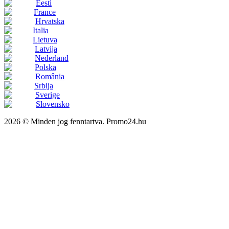
Eesti
France
Hrvatska
Italia
Lietuva
Latvija
Nederland
Polska
România
Srbija
Sverige
Slovensko
2026 © Minden jog fenntartva. Promo24.hu