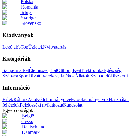
Polska
România
Srbija
Sverige
Slovensko
Kiadványok
Legújabb
Top
Üzletek
Nyitvatartás
Kategóriák
Szupermarket
Élelmiszer, Ital
Otthon, Kert
Elektronika
Egészség,
Szépség
Sport
Divat
Gyerekek, Játékok
Állatok
Szabadidő
Diszkont
Információ
Hírek
Rólunk
Adatvédelmi irányelvek
Cookie irányelvek
Használati
feltételek
Felelősségi nyilatkozat
Kapcsolat
Egyéb országok:
België
Česko
Deutschland
Danmark