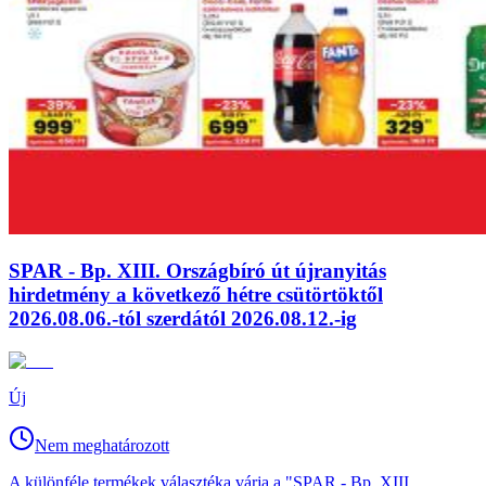
SPAR - Bp. XIII. Országbíró út újranyitás
hirdetmény a következő hétre csütörtöktől
2026.08.06.-tól szerdától 2026.08.12.-ig
Új
Nem meghatározott
A különféle termékek választéka várja a "SPAR - Bp. XIII.