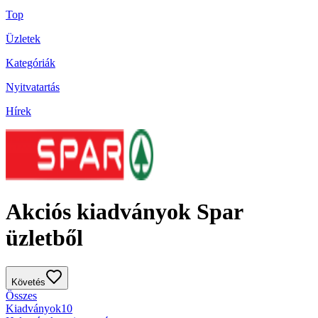
Top
Üzletek
Kategóriák
Nyitvatartás
Hírek
Akciós kiadványok Spar
üzletből
Követés
Összes
Kiadványok
10