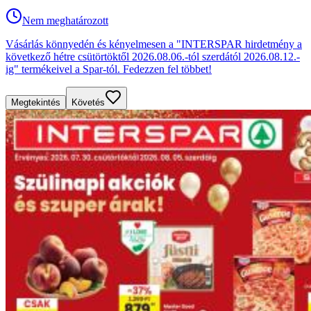
Nem meghatározott
Vásárlás könnyedén és kényelmesen a "INTERSPAR hirdetmény a
következő hétre csütörtöktől 2026.08.06.-tól szerdától 2026.08.12.-
ig" termékeivel a Spar-tól. Fedezzen fel többet!
Megtekintés
Követés