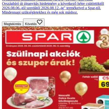
Országbíró út újranyitás hirdetmény a következő hétre csütörtöktől
2026.08.06.-tól szerdától 2026.08.12.-ig" termékeivel a Spar-tól.
Mindennapi szükségletekhez és még sok máshoz.
Megtekintés
Követés