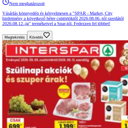
Nem meghatározott
Vásárlás könnyedén és kényelmesen a "SPAR - Market, City
hirdetmény a következő hétre csütörtöktől 2026.08.06.-tól szerdától
2026.08.12.-ig" termékeivel a Spar-tól. Fedezzen fel többet!
Megtekintés
Követés