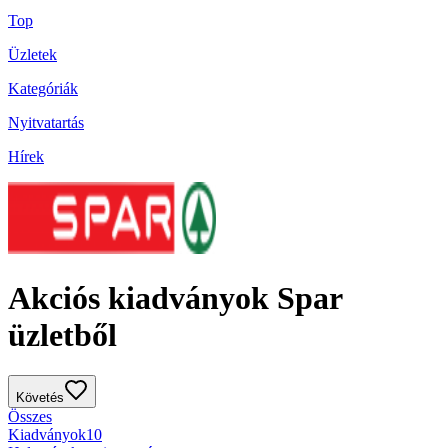
Top
Üzletek
Kategóriák
Nyitvatartás
Hírek
Akciós kiadványok Spar
üzletből
Követés
Összes
Kiadványok
10