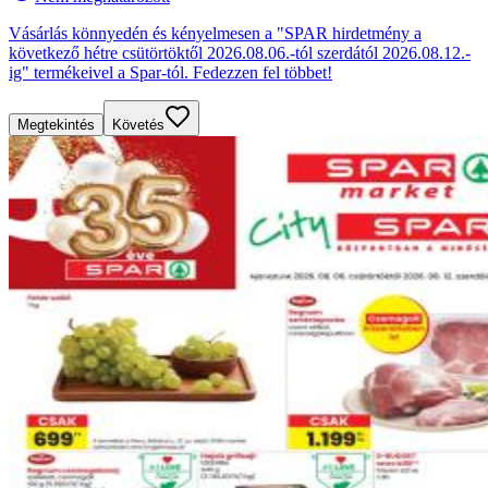
Vásárlás könnyedén és kényelmesen a "SPAR hirdetmény a
következő hétre csütörtöktől 2026.08.06.-tól szerdától 2026.08.12.-
ig" termékeivel a Spar-tól. Fedezzen fel többet!
Megtekintés
Követés