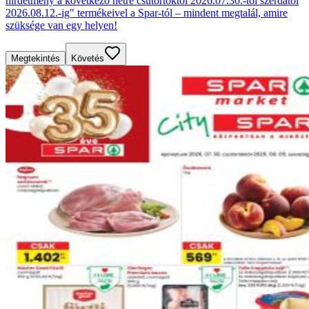
hirdetmény a következő hétre csütörtöktől 2026.07.30.-tól szerdától
2026.08.12.-ig" termékeivel a Spar-tól – mindent megtalál, amire
szüksége van egy helyen!
Megtekintés
Követés