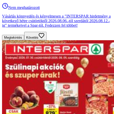
Nem meghatározott
Vásárlás könnyedén és kényelmesen a "INTERSPAR hirdetmény a
következő hétre csütörtöktől 2026.08.06.-tól szerdától 2026.08.12.-
ig" termékeivel a Spar-tól. Fedezzen fel többet!
Megtekintés
Követés