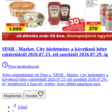
SPAR - Market, City hirdetmény a következő hétre
csütörtöktől 2026.07.23.-tól szerdától 2026.07.29.-ig
Nem meghatározott
Teljes ajánlatkínálat vár Önre a "SPAR - Market, City hirdetmény a
következő hétre csütörtöktől 2026.07.23.-tól szerdától 2026.07.29.-
ig" termékeivel a Spar-tól, segítve, hogy többet takarítson meg.
Megtekintés
Követés
Előző
1