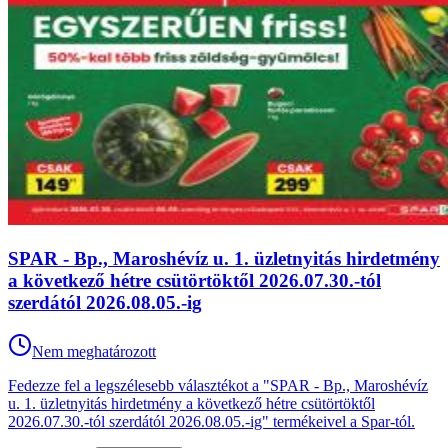
SPAR - Bp., Maroshévíz u. 1. üzletnyitás hirdetmény
a következő hétre csütörtöktől 2026.07.30.-tól
szerdától 2026.08.05.-ig
Nem meghatározott
Fedezze fel a legszélesebb választékot a "SPAR - Bp., Maroshévíz
u. 1. üzletnyitás hirdetmény a következő hétre csütörtöktől
2026.07.30.-tól szerdától 2026.08.05.-ig" termékeivel a Spar-tól.