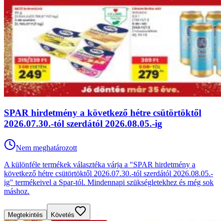
SPAR hirdetmény a következő hétre csütörtöktől
2026.07.30.-tól szerdától 2026.08.05.-ig
Nem meghatározott
A különféle termékek választéka várja a "SPAR hirdetmény a
következő hétre csütörtöktől 2026.07.30.-tól szerdától 2026.08.05.-
ig" termékeivel a Spar-tól. Mindennapi szükségletekhez és még sok
máshoz.
Megtekintés
Követés