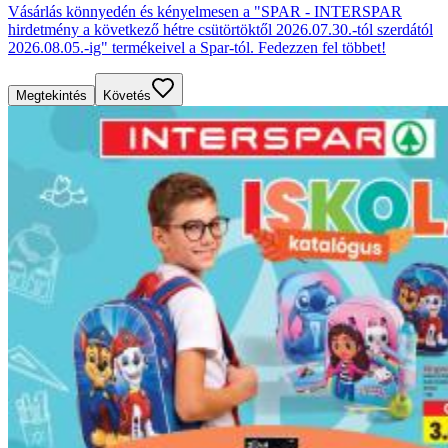
Vásárlás könnyedén és kényelmesen a "SPAR - INTERSPAR
hirdetmény a következő hétre csütörtöktől 2026.07.30.-tól szerdától
2026.08.05.-ig" termékeivel a Spar-tól. Fedezzen fel többet!
Megtekintés
Követés