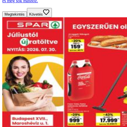
és még sok máshoz.
Megtekintés
Követés