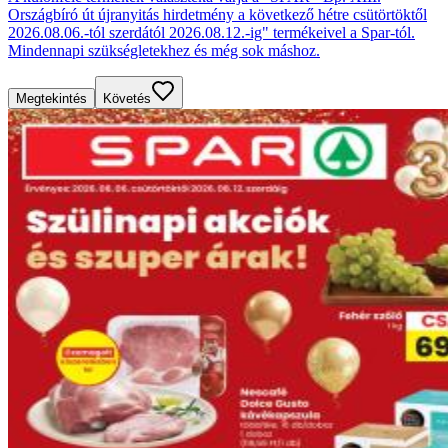
Országbíró út újranyitás hirdetmény a következő hétre csütörtöktől
2026.08.06.-tól szerdától 2026.08.12.-ig" termékeivel a Spar-tól.
Mindennapi szükségletekhez és még sok máshoz.
Megtekintés
Követés