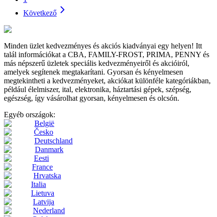
Következő
Minden üzlet kedvezményes és akciós kiadványai egy helyen! Itt
talál információkat a CBA, FAMILY-FROST, PRIMA, PENNY és
más népszerű üzletek speciális kedvezményeiről és akcióiról,
amelyek segítenek megtakarítani. Gyorsan és kényelmesen
megtekintheti a kedvezményeket, akciókat különféle kategóriákban,
például élelmiszer, ital, elektronika, háztartási gépek, szépség,
egészség, így vásárolhat gyorsan, kényelmesen és olcsón.
Egyéb országok:
België
Česko
Deutschland
Danmark
Eesti
France
Hrvatska
Italia
Lietuva
Latvija
Nederland