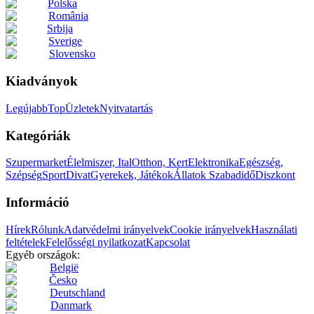
Polska
România
Srbija
Sverige
Slovensko
Kiadványok
Legújabb
Top
Üzletek
Nyitvatartás
Kategóriák
Szupermarket
Élelmiszer, Ital
Otthon, Kert
Elektronika
Egészség,
Szépség
Sport
Divat
Gyerekek, Játékok
Állatok
Szabadidő
Diszkont
Információ
Hírek
Rólunk
Adatvédelmi irányelvek
Cookie irányelvek
Használati
feltételek
Felelősségi nyilatkozat
Kapcsolat
Egyéb országok:
België
Česko
Deutschland
Danmark