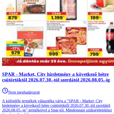
SPAR - Market, City hirdetmény a következő hétre
csütörtöktől 2026.07.30.-tól szerdától 2026.08.05.-ig
Nem meghatározott
A különféle termékek választéka várja a "SPAR - Market, City
hirdetmény a következő hétre csütörtöktől 2026.07.30.-tól szerdától
2026.08.05.-ig" termékeivel a Spar-tól. Mindennapi szükségletekhez