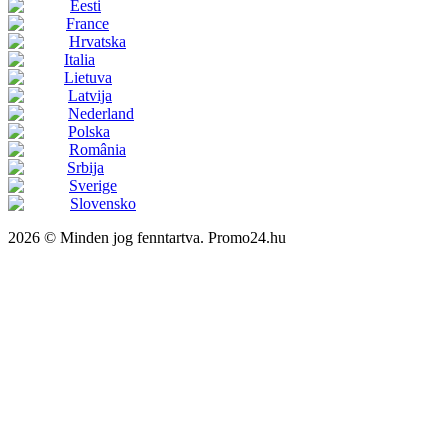
Eesti
France
Hrvatska
Italia
Lietuva
Latvija
Nederland
Polska
România
Srbija
Sverige
Slovensko
2026 © Minden jog fenntartva. Promo24.hu