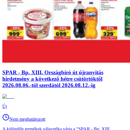
SPAR - Bp. XIII. Országbíró út újranyitás
hirdetmény a következő hétre csütörtöktől
2026.08.06.-tól szerdától 2026.08.12.-ig
Új
Nem meghatározott
A különféle termékek választéka várja a "SPAR - Bp. XIII.