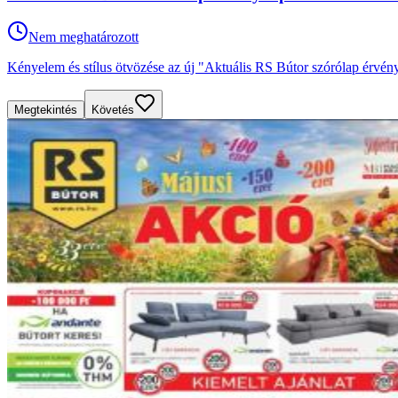
Nem meghatározott
Kényelem és stílus ötvözése az új "Aktuális RS Bútor szórólap érvény
Megtekintés
Követés