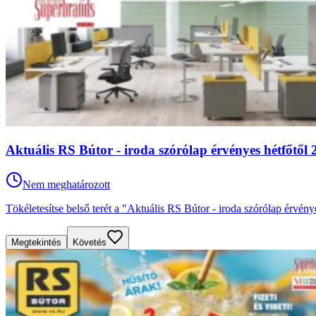
Aktuális RS Bútor - iroda szórólap érvényes hétfőtől 2
Nem meghatározott
Tökéletesítse belső terét a "Aktuális RS Bútor - iroda szórólap érvén
Megtekintés
Követés