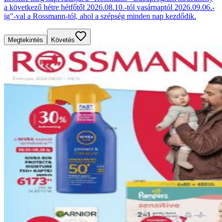
a következő hétre hétfőtől 2026.08.10.-tól vasárnaptól 2026.09.06.-
ig"-val a Rossmann-tól, ahol a szépség minden nap kezdődik.
Megtekintés
Követés