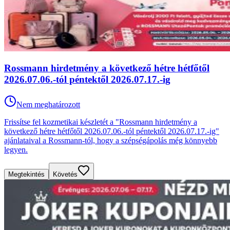
Rossmann hirdetmény a következő hétre hétfőtől
2026.07.06.-tól péntektől 2026.07.17.-ig
Nem meghatározott
Frissítse fel kozmetikai készletét a "Rossmann hirdetmény a
következő hétre hétfőtől 2026.07.06.-tól péntektől 2026.07.17.-ig"
ajánlataival a Rossmann-tól, hogy a szépségápolás még könnyebb
legyen.
Megtekintés
Követés