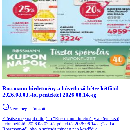
Rossmann hirdetmény a következő hétre hétfőtől
2026.08.03.-tól péntektől 2026.08.14.-ig
Nem meghatározott
Erősítse meg napi rutinját a "Rossmann hirdetmény a következő
hétre hétfőtől 2026.08.03.-tól péntektől 2026.08.14.-ig"-val a
Rossmann-tól, ahol a szépség minden nap kezdődik.