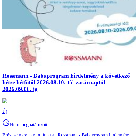
Rossmann - Babaprogram hirdetmény a következő
hétre hétfőtől 2026.08.10.-tól vasárnaptól
2026.09.06.-ig
Új
Nem meghatározott
Erősítse meg napi rutinját a "Rossmann - Babaprogram hirdetmény