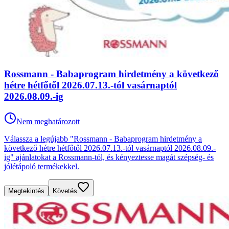
Rossmann - Babaprogram hirdetmény a következő
hétre hétfőtől 2026.07.13.-tól vasárnaptól
2026.08.09.-ig
Nem meghatározott
Válassza a legújabb "Rossmann - Babaprogram hirdetmény a
következő hétre hétfőtől 2026.07.13.-tól vasárnaptól 2026.08.09.-
ig" ajánlatokat a Rossmann-tól, és kényeztesse magát szépség- és
jólétápoló termékekkel.
Megtekintés
Követés