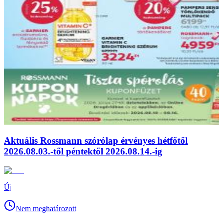
Aktuális Rossmann szórólap érvényes hétfőtől
2026.08.03.-től péntektől 2026.08.14.-ig
Új
Nem meghatározott