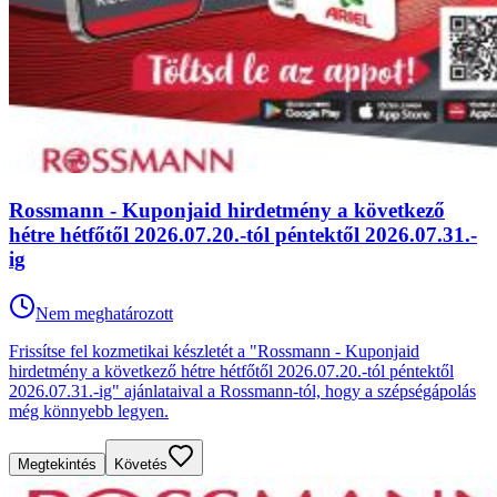
Rossmann - Kuponjaid hirdetmény a következő
hétre hétfőtől 2026.07.20.-tól péntektől 2026.07.31.-
ig
Nem meghatározott
Frissítse fel kozmetikai készletét a "Rossmann - Kuponjaid
hirdetmény a következő hétre hétfőtől 2026.07.20.-tól péntektől
2026.07.31.-ig" ajánlataival a Rossmann-tól, hogy a szépségápolás
még könnyebb legyen.
Megtekintés
Követés