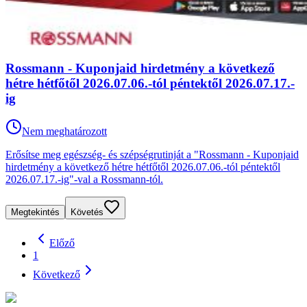
Rossmann - Kuponjaid hirdetmény a következő
hétre hétfőtől 2026.07.06.-tól péntektől 2026.07.17.-
ig
Nem meghatározott
Erősítse meg egészség- és szépségrutinját a "Rossmann - Kuponjaid
hirdetmény a következő hétre hétfőtől 2026.07.06.-tól péntektől
2026.07.17.-ig"-val a Rossmann-tól.
Megtekintés
Követés
Előző
1
Következő