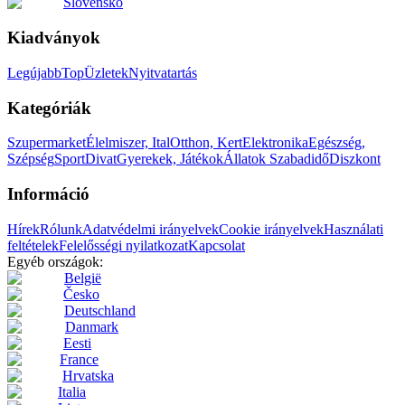
Slovensko
Kiadványok
Legújabb
Top
Üzletek
Nyitvatartás
Kategóriák
Szupermarket
Élelmiszer, Ital
Otthon, Kert
Elektronika
Egészség,
Szépség
Sport
Divat
Gyerekek, Játékok
Állatok
Szabadidő
Diszkont
Információ
Hírek
Rólunk
Adatvédelmi irányelvek
Cookie irányelvek
Használati
feltételek
Felelősségi nyilatkozat
Kapcsolat
Egyéb országok:
België
Česko
Deutschland
Danmark
Eesti
France
Hrvatska
Italia