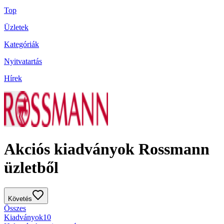
Top
Üzletek
Kategóriák
Nyitvatartás
Hírek
Akciós kiadványok Rossmann
üzletből
Követés
Összes
Kiadványok
10