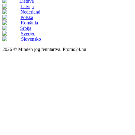
Lietuva
Latvija
Nederland
Polska
România
Srbija
Sverige
Slovensko
2026 © Minden jog fenntartva. Promo24.hu