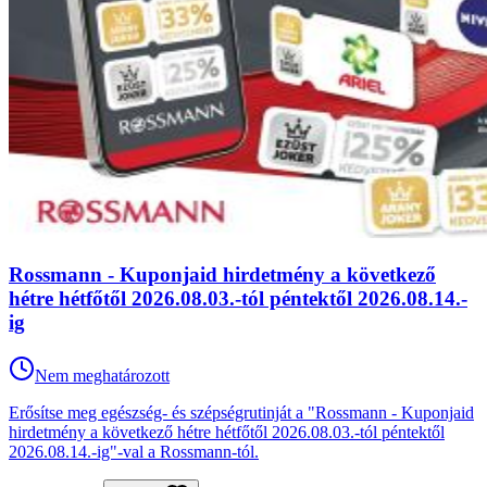
Rossmann - Kuponjaid hirdetmény a következő
hétre hétfőtől 2026.08.03.-tól péntektől 2026.08.14.-
ig
Nem meghatározott
Erősítse meg egészség- és szépségrutinját a "Rossmann - Kuponjaid
hirdetmény a következő hétre hétfőtől 2026.08.03.-tól péntektől
2026.08.14.-ig"-val a Rossmann-tól.