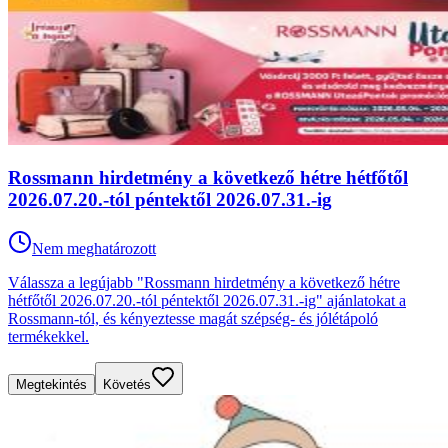
Rossmann hirdetmény a következő hétre hétfőtől
2026.07.20.-tól péntektől 2026.07.31.-ig
Nem meghatározott
Válassza a legújabb "Rossmann hirdetmény a következő hétre
hétfőtől 2026.07.20.-tól péntektől 2026.07.31.-ig" ajánlatokat a
Rossmann-tól, és kényeztesse magát szépség- és jólétápoló
termékekkel.
Megtekintés
Követés