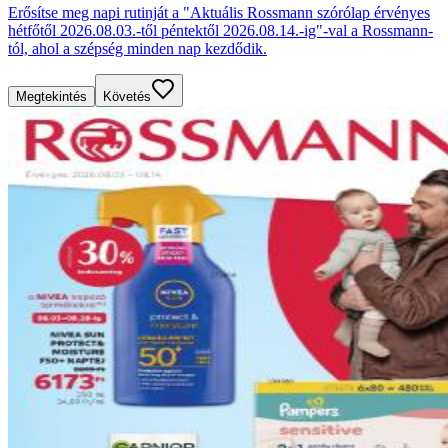
Erősítse meg napi rutinját a "Aktuális Rossmann szórólap érvényes
hétfőtől 2026.08.03.-től péntektől 2026.08.14.-ig"-val a Rossmann-
tól, ahol a szépség minden nap kezdődik.
Megtekintés
Követés