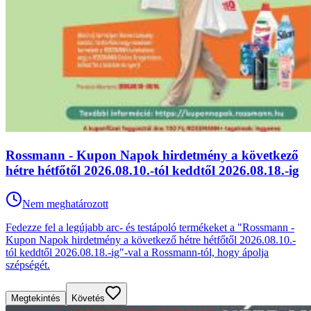
Rossmann - Kupon Napok hirdetmény a következő
hétre hétfőtől 2026.08.10.-tól keddtől 2026.08.18.-ig
Nem meghatározott
Fedezze fel a legújabb arc- és testápoló termékeket a "Rossmann -
Kupon Napok hirdetmény a következő hétre hétfőtől 2026.08.10.-
tól keddtől 2026.08.18.-ig"-val a Rossmann-tól, hogy ápolja
szépségét.
Megtekintés
Követés