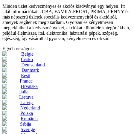
Minden üzlet kedvezményes és akciós kiadványai egy helyen! Itt
talál információkat a CBA, FAMILY-FROST, PRIMA, PENNY és
más népszerű üzletek speciális kedvezményeiről és akcióiról,
amelyek segítenek megtakarítani. Gyorsan és kényelmesen
megtekintheti a kedvezményeket, akciókat különféle kategóriákban,
például élelmiszer, ital, elektronika, háztartási gépek, szépség,
egészség, így vásárolhat gyorsan, kényelmesen és olcsón.
Egyéb országok:
België
Česko
Deutschland
Danmark
Eesti
France
Hrvatska
Italia
Lietuva
Latvija
Nederland
Polska
România
Srbija
Sverige