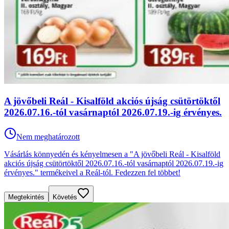
A jövőbeli Reál - Kisalföld akciós újság csütörtöktől
2026.07.16.-tól vasárnaptól 2026.07.19.-ig érvényes.
Nem meghatározott
Vásárlás könnyedén és kényelmesen a "A jövőbeli Reál - Kisalföld
akciós újság csütörtöktől 2026.07.16.-tól vasárnaptól 2026.07.19.-ig
érvényes." termékeivel a Reál-tól. Fedezzen fel többet!
Megtekintés
Követés