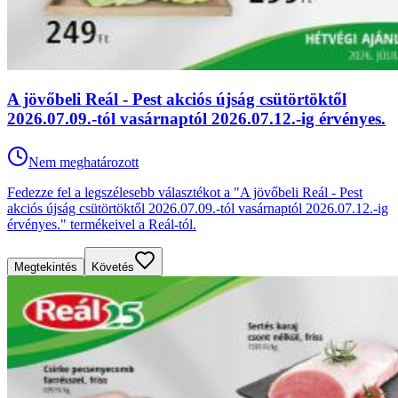
A jövőbeli Reál - Pest akciós újság csütörtöktől
2026.07.09.-tól vasárnaptól 2026.07.12.-ig érvényes.
Nem meghatározott
Fedezze fel a legszélesebb választékot a "A jövőbeli Reál - Pest
akciós újság csütörtöktől 2026.07.09.-tól vasárnaptól 2026.07.12.-ig
érvényes." termékeivel a Reál-tól.
Megtekintés
Követés