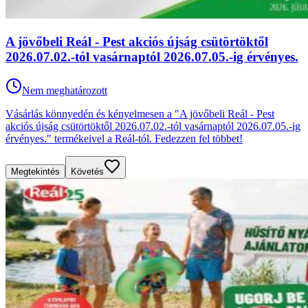
A jövőbeli Reál - Pest akciós újság csütörtöktől
2026.07.02.-tól vasárnaptól 2026.07.05.-ig érvényes.
Nem meghatározott
Vásárlás könnyedén és kényelmesen a "A jövőbeli Reál - Pest
akciós újság csütörtöktől 2026.07.02.-tól vasárnaptól 2026.07.05.-ig
érvényes." termékeivel a Reál-tól. Fedezzen fel többet!
Megtekintés
Követés