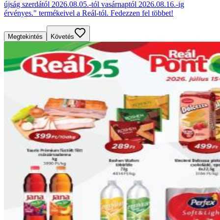
újság szerdától 2026.08.05.-tól vasárnaptól 2026.08.16.-ig
érvényes." termékeivel a Reál-tól. Fedezzen fel többet!
Megtekintés
Követés