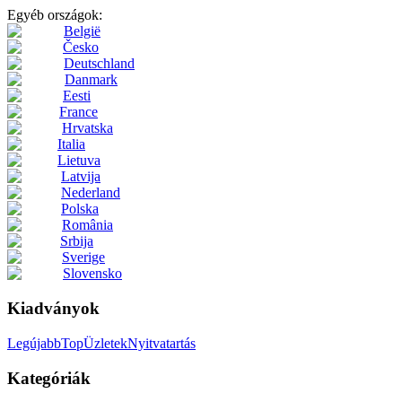
Egyéb országok:
België
Česko
Deutschland
Danmark
Eesti
France
Hrvatska
Italia
Lietuva
Latvija
Nederland
Polska
România
Srbija
Sverige
Slovensko
Kiadványok
Legújabb
Top
Üzletek
Nyitvatartás
Kategóriák