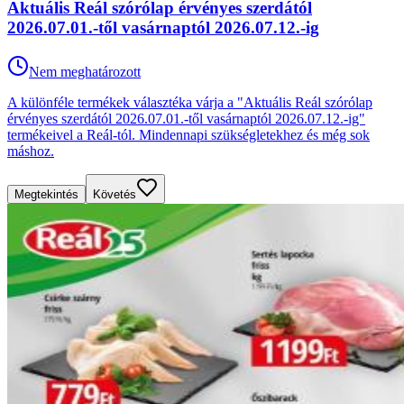
Aktuális Reál szórólap érvényes szerdától
2026.07.01.-től vasárnaptól 2026.07.12.-ig
Nem meghatározott
A különféle termékek választéka várja a "Aktuális Reál szórólap
érvényes szerdától 2026.07.01.-től vasárnaptól 2026.07.12.-ig"
termékeivel a Reál-tól. Mindennapi szükségletekhez és még sok
máshoz.
Megtekintés
Követés