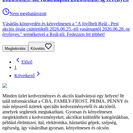
Nem meghatározott
Vásárlás könnyedén és kényelmesen a "A jövőbeli Reál - Pest
akciós újság csütörtöktől 2026.06.25.-tól vasárnaptól 2026.06.28.-ig
érvényes." termékeivel a Reál-tól. Fedezzen fel többet!
Megtekintés
Követés
Előző
1
Következő
Minden üzlet kedvezményes és akciós kiadványai egy helyen! Itt
talál információkat a CBA, FAMILY-FROST, PRIMA, PENNY és
más népszerű üzletek speciális kedvezményeiről és akcióiról,
amelyek segítenek megtakarítani. Gyorsan és kényelmesen
megtekintheti a kedvezményeket, akciókat különféle kategóriákban,
például élelmiszer, ital, elektronika, háztartási gépek, szépség,
egészség, így vásárolhat gyorsan, kényelmesen és olcsón.