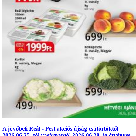
A jövőbeli Reál - Pest akciós újság csütörtöktől
2026.06.25.-tól vasárnaptól 2026.06.28.-ig érvényes.