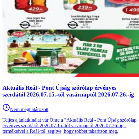
Aktuális Reál - Pont Újság szórólap érvényes
szerdától 2026.07.15.-től vasárnaptól 2026.07.26.-ig
Nem meghatározott
Teljes ajánlatkínálat vár Önre a "Aktuális Reál - Pont Újság szórólap
érvényes szerdától 2026.07.15.-től vasárnaptól 2026.07.26.-ig"
termékeivel a Reál-tól, segítve, hogy többet takarítson meg.