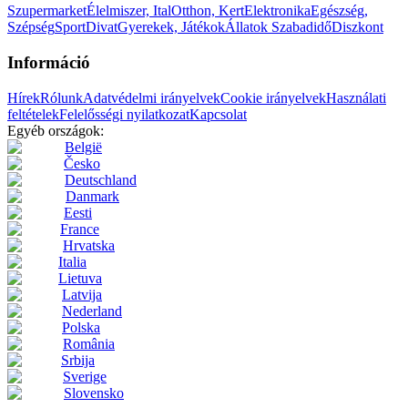
Szupermarket
Élelmiszer, Ital
Otthon, Kert
Elektronika
Egészség,
Szépség
Sport
Divat
Gyerekek, Játékok
Állatok
Szabadidő
Diszkont
Információ
Hírek
Rólunk
Adatvédelmi irányelvek
Cookie irányelvek
Használati
feltételek
Felelősségi nyilatkozat
Kapcsolat
Egyéb országok:
België
Česko
Deutschland
Danmark
Eesti
France
Hrvatska
Italia
Lietuva
Latvija
Nederland
Polska
România
Srbija
Sverige
Slovensko