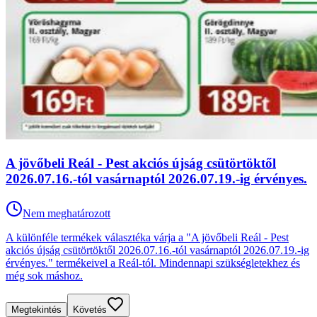
A jövőbeli Reál - Pest akciós újság csütörtöktől
2026.07.16.-tól vasárnaptól 2026.07.19.-ig érvényes.
Nem meghatározott
A különféle termékek választéka várja a "A jövőbeli Reál - Pest
akciós újság csütörtöktől 2026.07.16.-tól vasárnaptól 2026.07.19.-ig
érvényes." termékeivel a Reál-tól. Mindennapi szükségletekhez és
még sok máshoz.
Megtekintés
Követés