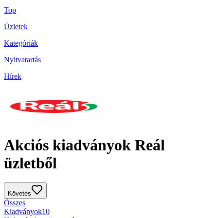
Top
Üzletek
Kategóriák
Nyitvatartás
Hírek
Akciós kiadványok Reál
üzletből
Követés
Összes
Kiadványok
10