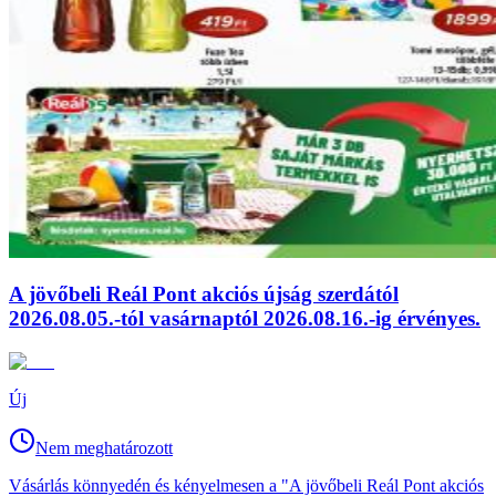
A jövőbeli Reál Pont akciós újság szerdától
2026.08.05.-tól vasárnaptól 2026.08.16.-ig érvényes.
Új
Nem meghatározott
Vásárlás könnyedén és kényelmesen a "A jövőbeli Reál Pont akciós