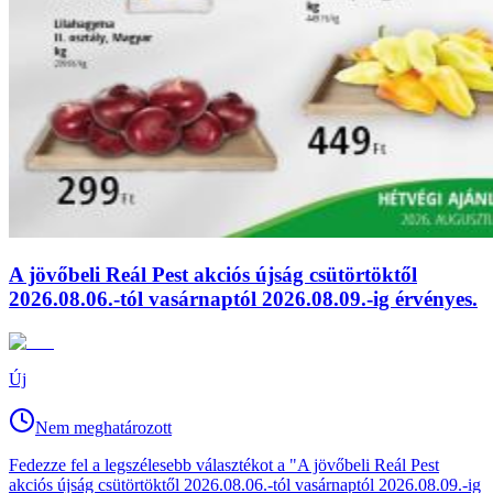
A jövőbeli Reál Pest akciós újság csütörtöktől
2026.08.06.-tól vasárnaptól 2026.08.09.-ig érvényes.
Új
Nem meghatározott
Fedezze fel a legszélesebb választékot a "A jövőbeli Reál Pest
akciós újság csütörtöktől 2026.08.06.-tól vasárnaptól 2026.08.09.-ig