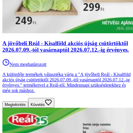
A jövőbeli Reál - Kisalföld akciós újság csütörtöktől
2026.07.09.-tól vasárnaptól 2026.07.12.-ig érvényes.
Nem meghatározott
A különféle termékek választéka várja a "A jövőbeli Reál - Kisalföld
akciós újság csütörtöktől 2026.07.09.-tól vasárnaptól 2026.07.12.-ig
érvényes." termékeivel a Reál-tól. Mindennapi szükségletekhez és
még sok máshoz.
Megtekintés
Követés