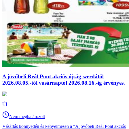
A jövőbeli Reál Pont akciós újság szerdától
2026.08.05.-tól vasárnaptól 2026.08.16.-ig érvényes.
Új
Nem meghatározott
Vásárlás könnyedén és kényelmesen a "A jövőbeli Reál Pont akciós