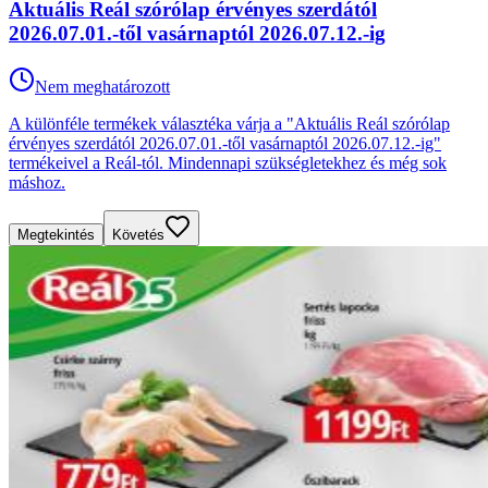
Aktuális Reál szórólap érvényes szerdától
2026.07.01.-től vasárnaptól 2026.07.12.-ig
Nem meghatározott
A különféle termékek választéka várja a "Aktuális Reál szórólap
érvényes szerdától 2026.07.01.-től vasárnaptól 2026.07.12.-ig"
termékeivel a Reál-tól. Mindennapi szükségletekhez és még sok
máshoz.
Megtekintés
Követés