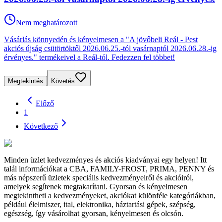
Nem meghatározott
Vásárlás könnyedén és kényelmesen a "A jövőbeli Reál - Pest
akciós újság csütörtöktől 2026.06.25.-tól vasárnaptól 2026.06.28.-ig
érvényes." termékeivel a Reál-tól. Fedezzen fel többet!
Megtekintés
Követés
Előző
1
Következő
Minden üzlet kedvezményes és akciós kiadványai egy helyen! Itt
talál információkat a CBA, FAMILY-FROST, PRIMA, PENNY és
más népszerű üzletek speciális kedvezményeiről és akcióiról,
amelyek segítenek megtakarítani. Gyorsan és kényelmesen
megtekintheti a kedvezményeket, akciókat különféle kategóriákban,
például élelmiszer, ital, elektronika, háztartási gépek, szépség,
egészség, így vásárolhat gyorsan, kényelmesen és olcsón.