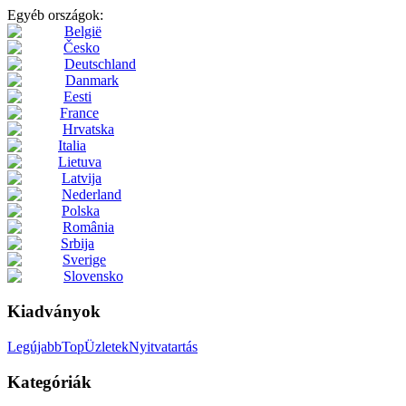
Egyéb országok:
België
Česko
Deutschland
Danmark
Eesti
France
Hrvatska
Italia
Lietuva
Latvija
Nederland
Polska
România
Srbija
Sverige
Slovensko
Kiadványok
Legújabb
Top
Üzletek
Nyitvatartás
Kategóriák