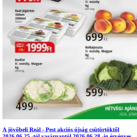
A jövőbeli Reál - Pest akciós újság csütörtöktől
2026.06.25.-tól vasárnaptól 2026.06.28.-ig érvényes.