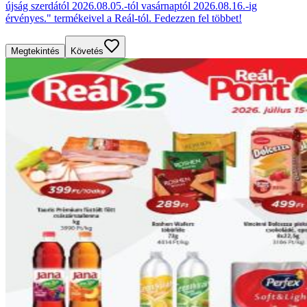
újság szerdától 2026.08.05.-tól vasárnaptól 2026.08.16.-ig
érvényes." termékeivel a Reál-tól. Fedezzen fel többet!
Megtekintés
Követés