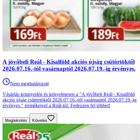
A jövőbeli Reál - Kisalföld akciós újság csütörtöktől
2026.07.16.-tól vasárnaptól 2026.07.19.-ig érvényes.
Nem meghatározott
Vásárlás könnyedén és kényelmesen a "A jövőbeli Reál - Kisalföld
akciós újság csütörtöktől 2026.07.16.-tól vasárnaptól 2026.07.19.-ig
érvényes." termékeivel a Reál-tól. Fedezzen fel többet!
Megtekintés
Követés