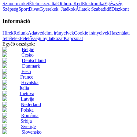
Szupermarket
Élelmiszer, Ital
Otthon, Kert
Elektronika
Egészség,
Szépség
Sport
Divat
Gyerekek, Játékok
Állatok
Szabadidő
Diszkont
Információ
Hírek
Rólunk
Adatvédelmi irányelvek
Cookie irányelvek
Használati
feltételek
Felelősségi nyilatkozat
Kapcsolat
Egyéb országok:
België
Česko
Deutschland
Danmark
Eesti
France
Hrvatska
Italia
Lietuva
Latvija
Nederland
Polska
România
Srbija
Sverige
Slovensko