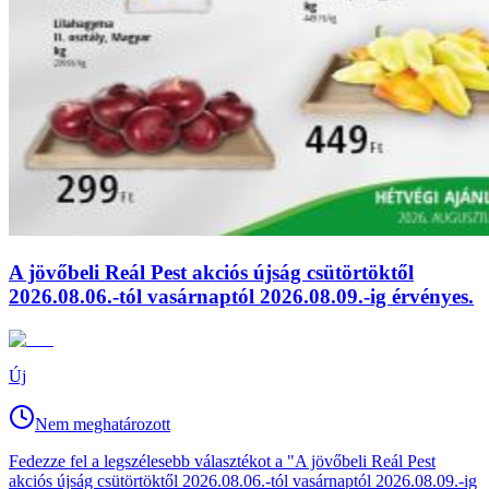
A jövőbeli Reál Pest akciós újság csütörtöktől
2026.08.06.-tól vasárnaptól 2026.08.09.-ig érvényes.
Új
Nem meghatározott
Fedezze fel a legszélesebb választékot a "A jövőbeli Reál Pest
akciós újság csütörtöktől 2026.08.06.-tól vasárnaptól 2026.08.09.-ig