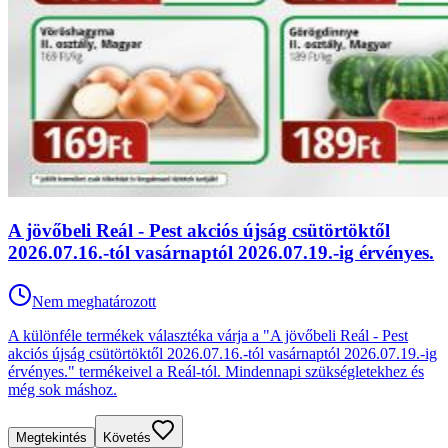
A jövőbeli Reál - Pest akciós újság csütörtöktől
2026.07.16.-tól vasárnaptól 2026.07.19.-ig érvényes.
Nem meghatározott
A különféle termékek választéka várja a "A jövőbeli Reál - Pest
akciós újság csütörtöktől 2026.07.16.-tól vasárnaptól 2026.07.19.-ig
érvényes." termékeivel a Reál-tól. Mindennapi szükségletekhez és
még sok máshoz.
Megtekintés
Követés