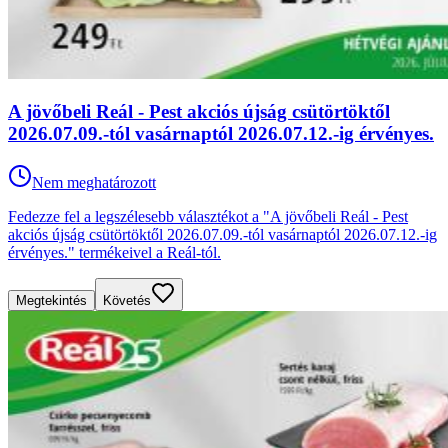
A jövőbeli Reál - Pest akciós újság csütörtöktől
2026.07.09.-tól vasárnaptól 2026.07.12.-ig érvényes.
Nem meghatározott
Fedezze fel a legszélesebb választékot a "A jövőbeli Reál - Pest
akciós újság csütörtöktől 2026.07.09.-tól vasárnaptól 2026.07.12.-ig
érvényes." termékeivel a Reál-tól.
Megtekintés
Követés