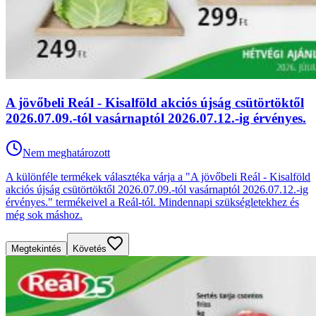
A jövőbeli Reál - Kisalföld akciós újság csütörtöktől
2026.07.09.-tól vasárnaptól 2026.07.12.-ig érvényes.
Nem meghatározott
A különféle termékek választéka várja a "A jövőbeli Reál - Kisalföld
akciós újság csütörtöktől 2026.07.09.-tól vasárnaptól 2026.07.12.-ig
érvényes." termékeivel a Reál-tól. Mindennapi szükségletekhez és
még sok máshoz.
Megtekintés
Követés