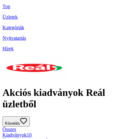
Top
Üzletek
Kategóriák
Nyitvatartás
Hírek
Akciós kiadványok Reál
üzletből
Követés
Összes
Kiadványok
10