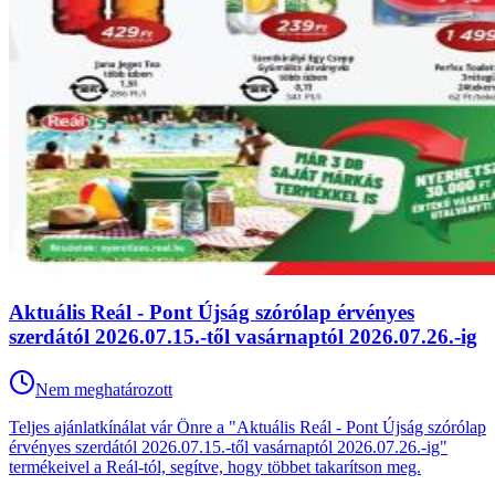
Aktuális Reál - Pont Újság szórólap érvényes
szerdától 2026.07.15.-től vasárnaptól 2026.07.26.-ig
Nem meghatározott
Teljes ajánlatkínálat vár Önre a "Aktuális Reál - Pont Újság szórólap
érvényes szerdától 2026.07.15.-től vasárnaptól 2026.07.26.-ig"
termékeivel a Reál-tól, segítve, hogy többet takarítson meg.