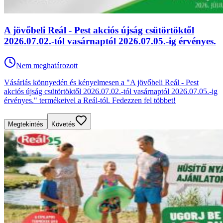
A jövőbeli Reál - Pest akciós újság csütörtöktől
2026.07.02.-tól vasárnaptól 2026.07.05.-ig érvényes.
Nem meghatározott
Vásárlás könnyedén és kényelmesen a "A jövőbeli Reál - Pest
akciós újság csütörtöktől 2026.07.02.-tól vasárnaptól 2026.07.05.-ig
érvényes." termékeivel a Reál-tól. Fedezzen fel többet!
Megtekintés
Követés