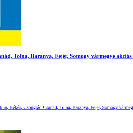
nád, Tolna, Baranya, Fejér, Somogy vármegye akciós új
iskun, Békés, Csongrád-Csanád, Tolna, Baranya, Fejér, Somogy vármegye