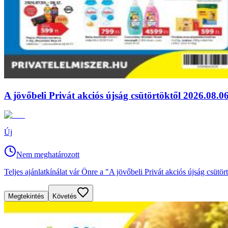
A jövőbeli Privát akciós újság csütörtöktől 2026.08.06
Új
Nem meghatározott
Teljes ajánlatkínálat vár Önre a "A jövőbeli Privát akciós újság csütör
Megtekintés
Követés