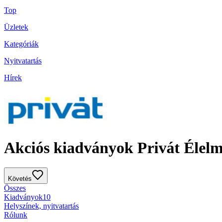
Top
Üzletek
Kategóriák
Nyitvatartás
Hírek
Akciós kiadványok Privát Élelmi
Követés
Összes
Kiadványok
10
Helyszínek, nyitvatartás
Rólunk