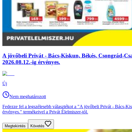
A jövőbeli Privát - Bács-Kiskun, Békés, Csongrád-Csa
2026.08.12.-ig érvényes.
Új
Nem meghatározott
Fedezze fel a legszélesebb választékot a "A jövőbeli Privát - Bács-K
érvényes." termékeivel a Privát Élelmiszer-tól.
Megtekintés
Követés