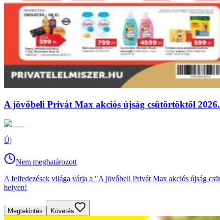
A jövőbeli Privát Max akciós újság csütörtöktől 2026.0
Új
Nem meghatározott
A felfedezések világa várja a "A jövőbeli Privát Max akciós újság csü
helyen!
Megtekintés
Követés