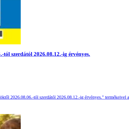
.-tól szerdától 2026.08.12.-ig érvényes.
töktől 2026.08.06.-tól szerdától 2026.08.12.-ig érvényes." termékeivel a