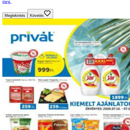
meg.
Megtekintés
Követés