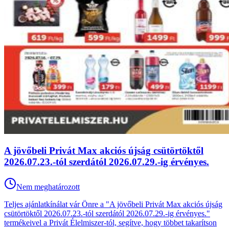
A jövőbeli Privát Max akciós újság csütörtöktől
2026.07.23.-tól szerdától 2026.07.29.-ig érvényes.
Nem meghatározott
Teljes ajánlatkínálat vár Önre a "A jövőbeli Privát Max akciós újság
csütörtöktől 2026.07.23.-tól szerdától 2026.07.29.-ig érvényes."
termékeivel a Privát Élelmiszer-tól, segítve, hogy többet takarítson