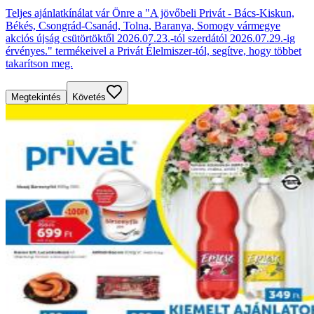
Teljes ajánlatkínálat vár Önre a "A jövőbeli Privát - Bács-Kiskun,
Békés, Csongrád-Csanád, Tolna, Baranya, Somogy vármegye
akciós újság csütörtöktől 2026.07.23.-tól szerdától 2026.07.29.-ig
érvényes." termékeivel a Privát Élelmiszer-tól, segítve, hogy többet
takarítson meg.
Megtekintés
Követés