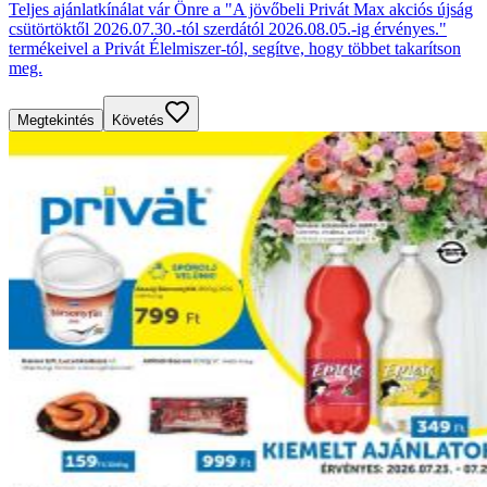
Teljes ajánlatkínálat vár Önre a "A jövőbeli Privát Max akciós újság
csütörtöktől 2026.07.30.-tól szerdától 2026.08.05.-ig érvényes."
termékeivel a Privát Élelmiszer-tól, segítve, hogy többet takarítson
meg.
Megtekintés
Követés