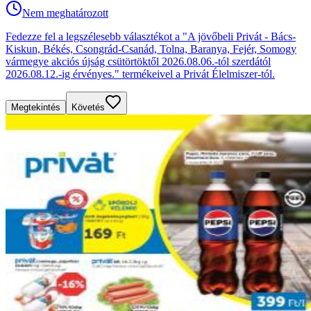
Nem meghatározott
Fedezze fel a legszélesebb választékot a "A jövőbeli Privát - Bács-
Kiskun, Békés, Csongrád-Csanád, Tolna, Baranya, Fejér, Somogy
vármegye akciós újság csütörtöktől 2026.08.06.-tól szerdától
2026.08.12.-ig érvényes." termékeivel a Privát Élelmiszer-tól.
Megtekintés
Követés