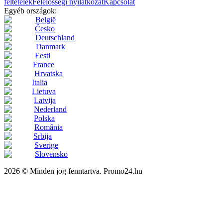
feltételek
Felelősségi nyilatkozat
Kapcsolat
Egyéb országok:
België
Česko
Deutschland
Danmark
Eesti
France
Hrvatska
Italia
Lietuva
Latvija
Nederland
Polska
România
Srbija
Sverige
Slovensko
2026 © Minden jog fenntartva. Promo24.hu