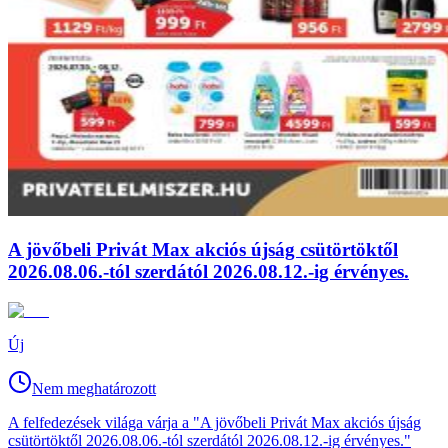
A jövőbeli Privát Max akciós újság csütörtöktől
2026.08.06.-tól szerdától 2026.08.12.-ig érvényes.
Új
Nem meghatározott
A felfedezések világa várja a "A jövőbeli Privát Max akciós újság
csütörtöktől 2026.08.06.-tól szerdától 2026.08.12.-ig érvényes."