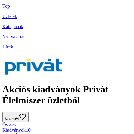
Top
Üzletek
Kategóriák
Nyitvatartás
Hírek
Akciós kiadványok Privát
Élelmiszer üzletből
Követés
Összes
Kiadványok
10