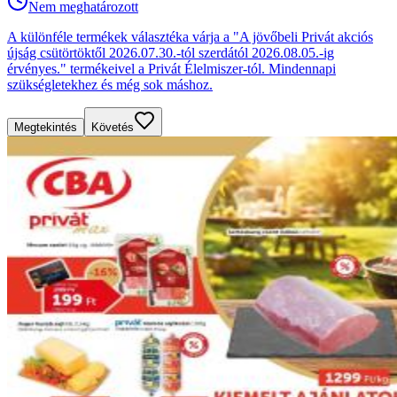
Nem meghatározott
A különféle termékek választéka várja a "A jövőbeli Privát akciós
újság csütörtöktől 2026.07.30.-tól szerdától 2026.08.05.-ig
érvényes." termékeivel a Privát Élelmiszer-tól. Mindennapi
szükségletekhez és még sok máshoz.
Megtekintés
Követés