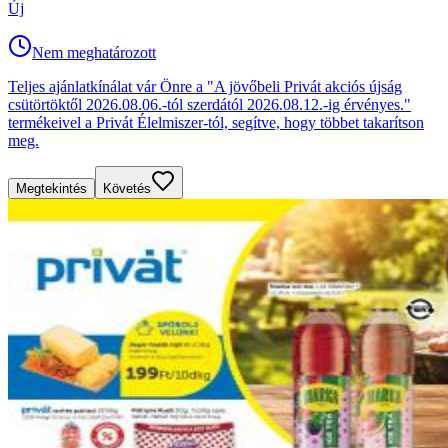
Új
Nem meghatározott
Teljes ajánlatkínálat vár Önre a "A jövőbeli Privát akciós újság
csütörtöktől 2026.08.06.-tól szerdától 2026.08.12.-ig érvényes."
termékeivel a Privát Élelmiszer-tól, segítve, hogy többet takarítson
meg.
Megtekintés
Követés