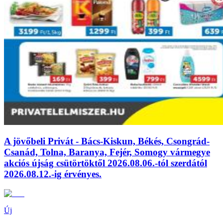
A jövőbeli Privát - Bács-Kiskun, Békés, Csongrád-
Csanád, Tolna, Baranya, Fejér, Somogy vármegye
akciós újság csütörtöktől 2026.08.06.-tól szerdától
2026.08.12.-ig érvényes.
Új