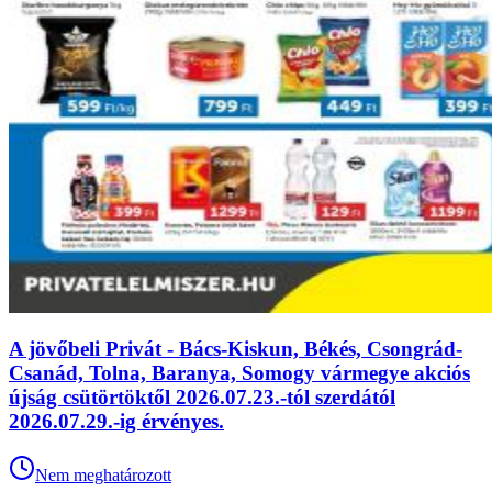
A jövőbeli Privát - Bács-Kiskun, Békés, Csongrád-
Csanád, Tolna, Baranya, Somogy vármegye akciós
újság csütörtöktől 2026.07.23.-tól szerdától
2026.07.29.-ig érvényes.
Nem meghatározott