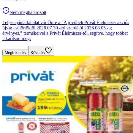
Nem meghatározott
Teljes ajánlatkínálat vár Önre a "A jövőbeli Privát Élelmiszer akciós
újság csütörtöktől 2026.07.30.-tól szerdától 2026.08.05.-ig
érvényes." termékeivel a Privát Élelmiszer-tól, segítve, hogy többet
takarítson meg.
Megtekintés
Követés