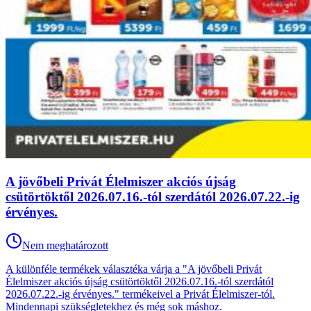
A jövőbeli Privát Élelmiszer akciós újság
csütörtöktől 2026.07.16.-tól szerdától 2026.07.22.-ig
érvényes.
Nem meghatározott
A különféle termékek választéka várja a "A jövőbeli Privát
Élelmiszer akciós újság csütörtöktől 2026.07.16.-tól szerdától
2026.07.22.-ig érvényes." termékeivel a Privát Élelmiszer-tól.
Mindennapi szükségletekhez és még sok máshoz.