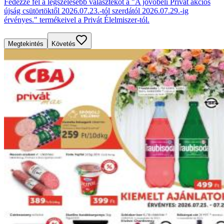
Fedezze fel a legszélesebb választékot a "A jövőbeli Privát akciós
újság csütörtöktől 2026.07.23.-tól szerdától 2026.07.29.-ig
érvényes." termékeivel a Privát Élelmiszer-tól.
Megtekintés
Követés