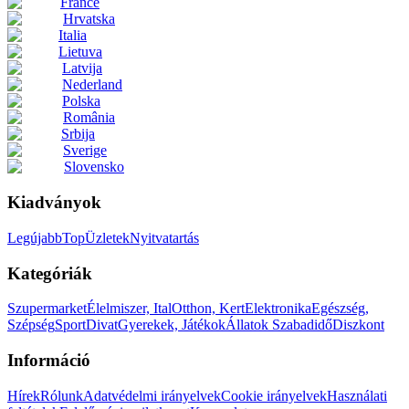
France
Hrvatska
Italia
Lietuva
Latvija
Nederland
Polska
România
Srbija
Sverige
Slovensko
Kiadványok
Legújabb
Top
Üzletek
Nyitvatartás
Kategóriák
Szupermarket
Élelmiszer, Ital
Otthon, Kert
Elektronika
Egészség,
Szépség
Sport
Divat
Gyerekek, Játékok
Állatok
Szabadidő
Diszkont
Információ
Hírek
Rólunk
Adatvédelmi irányelvek
Cookie irányelvek
Használati