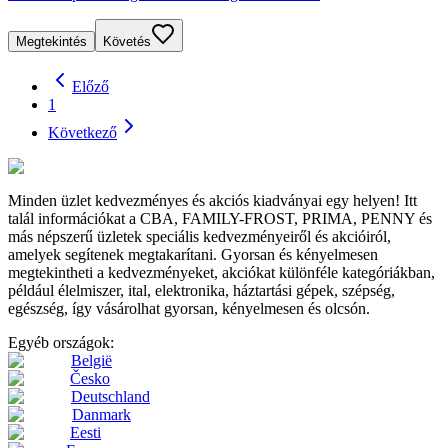
Megtekintés
Követés
Előző
1
Következő
Minden üzlet kedvezményes és akciós kiadványai egy helyen! Itt
talál információkat a CBA, FAMILY-FROST, PRIMA, PENNY és
más népszerű üzletek speciális kedvezményeiről és akcióiról,
amelyek segítenek megtakarítani. Gyorsan és kényelmesen
megtekintheti a kedvezményeket, akciókat különféle kategóriákban,
például élelmiszer, ital, elektronika, háztartási gépek, szépség,
egészség, így vásárolhat gyorsan, kényelmesen és olcsón.
Egyéb országok:
België
Česko
Deutschland
Danmark
Eesti