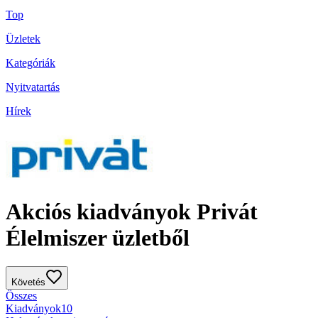
Top
Üzletek
Kategóriák
Nyitvatartás
Hírek
Akciós kiadványok Privát
Élelmiszer üzletből
Követés
Összes
Kiadványok
10