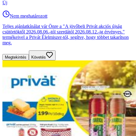
Új
Nem meghatározott
Teljes ajánlatkínálat vár Önre a "A jövőbeli Privát akciós újság
csütörtöktől 2026.08.06.-tól szerdától 2026.08.12.-ig érvényes."
termékeivel a Privát Élelmiszer-tól, segítve, hogy többet takarítson
meg.
Megtekintés
Követés