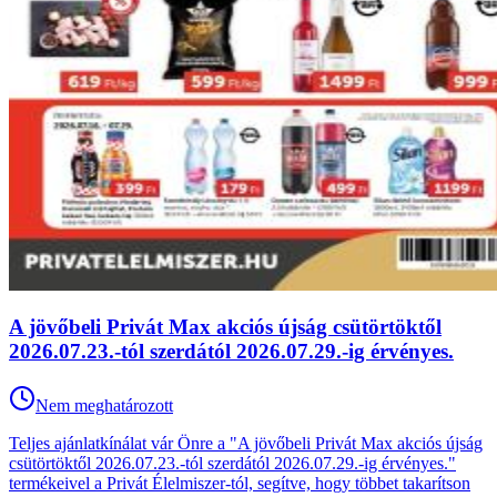
A jövőbeli Privát Max akciós újság csütörtöktől
2026.07.23.-tól szerdától 2026.07.29.-ig érvényes.
Nem meghatározott
Teljes ajánlatkínálat vár Önre a "A jövőbeli Privát Max akciós újság
csütörtöktől 2026.07.23.-tól szerdától 2026.07.29.-ig érvényes."
termékeivel a Privát Élelmiszer-tól, segítve, hogy többet takarítson