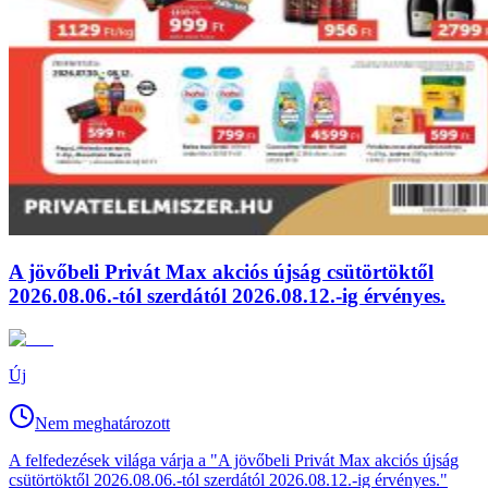
A jövőbeli Privát Max akciós újság csütörtöktől
2026.08.06.-tól szerdától 2026.08.12.-ig érvényes.
Új
Nem meghatározott
A felfedezések világa várja a "A jövőbeli Privát Max akciós újság
csütörtöktől 2026.08.06.-tól szerdától 2026.08.12.-ig érvényes."