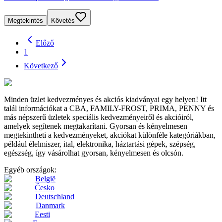
Megtekintés
Követés
Előző
1
Következő
Minden üzlet kedvezményes és akciós kiadványai egy helyen! Itt
talál információkat a CBA, FAMILY-FROST, PRIMA, PENNY és
más népszerű üzletek speciális kedvezményeiről és akcióiról,
amelyek segítenek megtakarítani. Gyorsan és kényelmesen
megtekintheti a kedvezményeket, akciókat különféle kategóriákban,
például élelmiszer, ital, elektronika, háztartási gépek, szépség,
egészség, így vásárolhat gyorsan, kényelmesen és olcsón.
Egyéb országok:
België
Česko
Deutschland
Danmark
Eesti