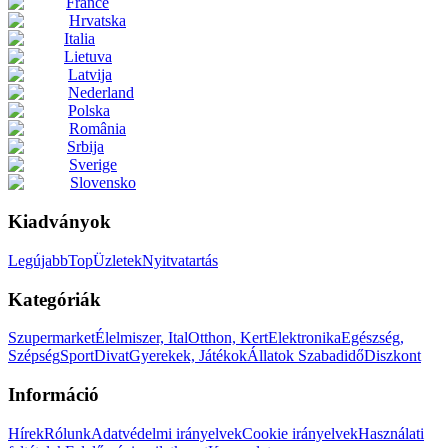
France
Hrvatska
Italia
Lietuva
Latvija
Nederland
Polska
România
Srbija
Sverige
Slovensko
Kiadványok
Legújabb
Top
Üzletek
Nyitvatartás
Kategóriák
Szupermarket
Élelmiszer, Ital
Otthon, Kert
Elektronika
Egészség,
Szépség
Sport
Divat
Gyerekek, Játékok
Állatok
Szabadidő
Diszkont
Információ
Hírek
Rólunk
Adatvédelmi irányelvek
Cookie irányelvek
Használati