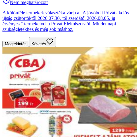
Nem meghatározott
A különféle termékek választéka várja a "A jövőbeli Privát akciós
újság csütörtöktől 2026.07.30.-tól szerdától 2026.08.05.-ig
érvényes." termékeivel a Privát Élelmiszer-tól. Mindennapi
szükségletekhez és még sok máshoz.
Megtekintés
Követés