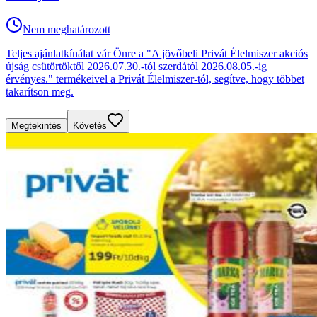
Nem meghatározott
Teljes ajánlatkínálat vár Önre a "A jövőbeli Privát Élelmiszer akciós
újság csütörtöktől 2026.07.30.-tól szerdától 2026.08.05.-ig
érvényes." termékeivel a Privát Élelmiszer-tól, segítve, hogy többet
takarítson meg.
Megtekintés
Követés