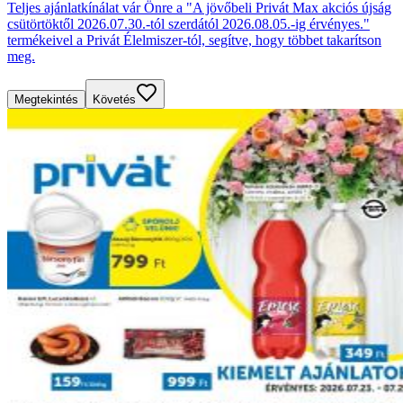
Teljes ajánlatkínálat vár Önre a "A jövőbeli Privát Max akciós újság
csütörtöktől 2026.07.30.-tól szerdától 2026.08.05.-ig érvényes."
termékeivel a Privát Élelmiszer-tól, segítve, hogy többet takarítson
meg.
Megtekintés
Követés