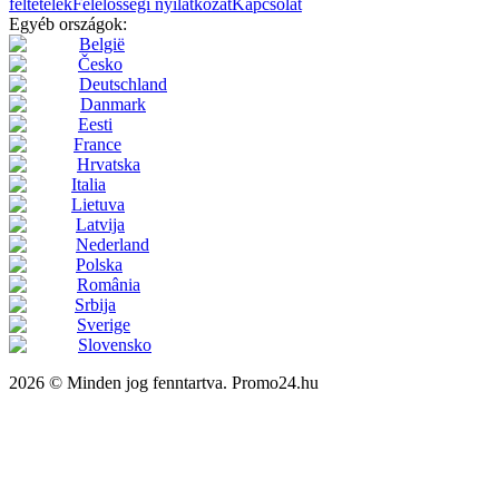
feltételek
Felelősségi nyilatkozat
Kapcsolat
Egyéb országok:
België
Česko
Deutschland
Danmark
Eesti
France
Hrvatska
Italia
Lietuva
Latvija
Nederland
Polska
România
Srbija
Sverige
Slovensko
2026 © Minden jog fenntartva. Promo24.hu