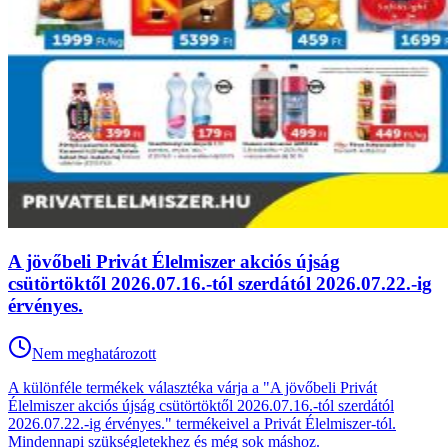
A jövőbeli Privát Élelmiszer akciós újság
csütörtöktől 2026.07.16.-tól szerdától 2026.07.22.-ig
érvényes.
Nem meghatározott
A különféle termékek választéka várja a "A jövőbeli Privát
Élelmiszer akciós újság csütörtöktől 2026.07.16.-tól szerdától
2026.07.22.-ig érvényes." termékeivel a Privát Élelmiszer-tól.
Mindennapi szükségletekhez és még sok máshoz.