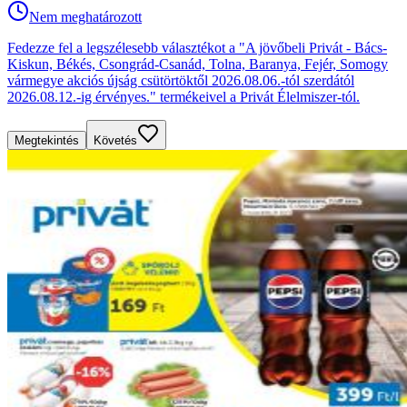
Nem meghatározott
Fedezze fel a legszélesebb választékot a "A jövőbeli Privát - Bács-
Kiskun, Békés, Csongrád-Csanád, Tolna, Baranya, Fejér, Somogy
vármegye akciós újság csütörtöktől 2026.08.06.-tól szerdától
2026.08.12.-ig érvényes." termékeivel a Privát Élelmiszer-tól.
Megtekintés
Követés