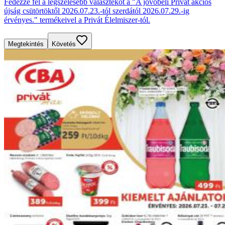
Fedezze fel a legszélesebb választékot a "A jövőbeli Privát akciós
újság csütörtöktől 2026.07.23.-tól szerdától 2026.07.29.-ig
érvényes." termékeivel a Privát Élelmiszer-tól.
Megtekintés
Követés