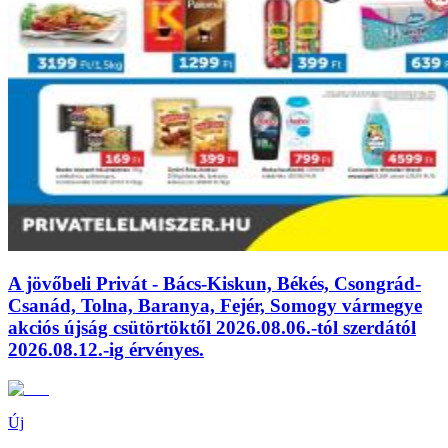
A jövőbeli Privát - Bács-Kiskun, Békés, Csongrád-
Csanád, Tolna, Baranya, Fejér, Somogy vármegye
akciós újság csütörtöktől 2026.08.06.-tól szerdától
2026.08.12.-ig érvényes.
Új