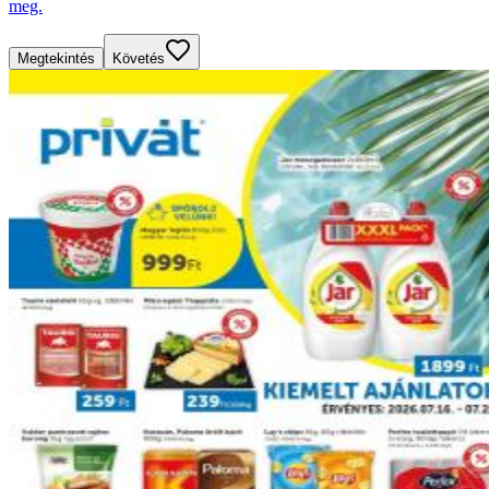
meg.
Megtekintés
Követés