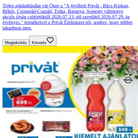
Teljes ajánlatkínálat vár Önre a "A jövőbeli Privát - Bács-Kiskun,
Békés, Csongrád-Csanád, Tolna, Baranya, Somogy vármegye
akciós újság csütörtöktől 2026.07.23.-tól szerdától 2026.07.29.-ig
érvényes." termékeivel a Privát Élelmiszer-tól, segítve, hogy többet
takarítson meg.
Megtekintés
Követés