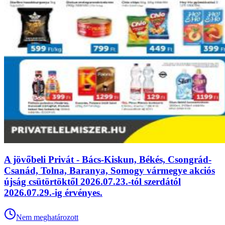
A jövőbeli Privát - Bács-Kiskun, Békés, Csongrád-
Csanád, Tolna, Baranya, Somogy vármegye akciós
újság csütörtöktől 2026.07.23.-tól szerdától
2026.07.29.-ig érvényes.
Nem meghatározott