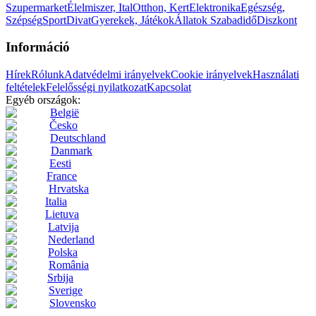
Szupermarket
Élelmiszer, Ital
Otthon, Kert
Elektronika
Egészség,
Szépség
Sport
Divat
Gyerekek, Játékok
Állatok
Szabadidő
Diszkont
Információ
Hírek
Rólunk
Adatvédelmi irányelvek
Cookie irányelvek
Használati
feltételek
Felelősségi nyilatkozat
Kapcsolat
Egyéb országok:
België
Česko
Deutschland
Danmark
Eesti
France
Hrvatska
Italia
Lietuva
Latvija
Nederland
Polska
România
Srbija
Sverige
Slovensko