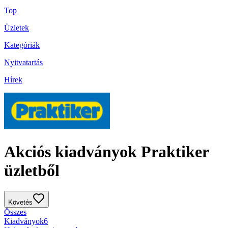
Top
Üzletek
Kategóriák
Nyitvatartás
Hírek
Akciós kiadványok Praktiker
üzletből
Követés
Összes
Kiadványok
6