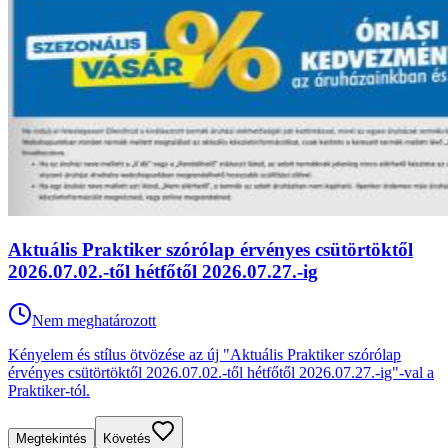
Aktuális Praktiker szórólap érvényes csütörtöktől
2026.07.02.-től hétfőtől 2026.07.27.-ig
Nem meghatározott
Kényelem és stílus ötvözése az új "Aktuális Praktiker szórólap
érvényes csütörtöktől 2026.07.02.-től hétfőtől 2026.07.27.-ig"-val a
Praktiker-tól.
Megtekintés
Követés