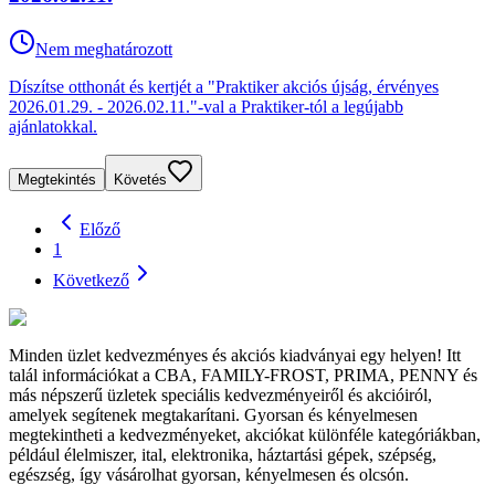
Nem meghatározott
Díszítse otthonát és kertjét a "Praktiker akciós újság, érvényes
2026.01.29. - 2026.02.11."-val a Praktiker-tól a legújabb
ajánlatokkal.
Megtekintés
Követés
Előző
1
Következő
Minden üzlet kedvezményes és akciós kiadványai egy helyen! Itt
talál információkat a CBA, FAMILY-FROST, PRIMA, PENNY és
más népszerű üzletek speciális kedvezményeiről és akcióiról,
amelyek segítenek megtakarítani. Gyorsan és kényelmesen
megtekintheti a kedvezményeket, akciókat különféle kategóriákban,
például élelmiszer, ital, elektronika, háztartási gépek, szépség,
egészség, így vásárolhat gyorsan, kényelmesen és olcsón.