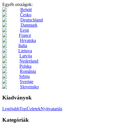
Egyéb országok:
België
Česko
Deutschland
Danmark
Eesti
France
Hrvatska
Italia
Lietuva
Latvija
Nederland
Polska
România
Srbija
Sverige
Slovensko
Kiadványok
Legújabb
Top
Üzletek
Nyitvatartás
Kategóriák