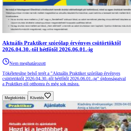
Aktuális Praktiker szórólap érvényes csütörtöktől
2026.04.30.-től hétfőtől 2026.06.01.-ig
Nem meghatározott
Tökéletesítse belső terét a "Aktuális Praktiker szórólap érvényes
csütörtöktől 2026.04.30.-től hétfőtől 2026.06.01.-ig" újdonságaival
a Praktiker-tól otthonra és még sok másra.
Megtekintés
Követés