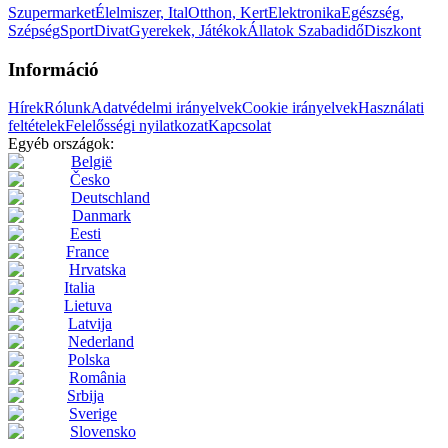
Szupermarket
Élelmiszer, Ital
Otthon, Kert
Elektronika
Egészség,
Szépség
Sport
Divat
Gyerekek, Játékok
Állatok
Szabadidő
Diszkont
Információ
Hírek
Rólunk
Adatvédelmi irányelvek
Cookie irányelvek
Használati
feltételek
Felelősségi nyilatkozat
Kapcsolat
Egyéb országok:
België
Česko
Deutschland
Danmark
Eesti
France
Hrvatska
Italia
Lietuva
Latvija
Nederland
Polska
România
Srbija
Sverige
Slovensko