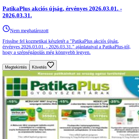
PatikaPlus akciós újság, érvényes 2026.03.01. -
2026.03.31.
Nem meghatározott
Frissítse fel kozmetikai készletét a "PatikaPlus akciós újság,
érvényes 2026.03.01. - 2026.03.31." ajánlataival a PatikaPlus-tól,
hogy a szépségápolás még könnyebb legyen.
Megtekintés
Követés