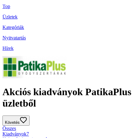
Top
Üzletek
Kategóriák
Nyitvatartás
Hírek
Akciós kiadványok PatikaPlus
üzletből
Követés
Összes
Kiadványok
7