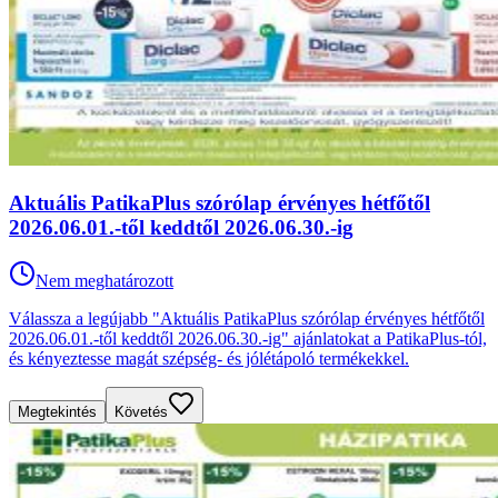
Aktuális PatikaPlus szórólap érvényes hétfőtől
2026.06.01.-től keddtől 2026.06.30.-ig
Nem meghatározott
Válassza a legújabb "Aktuális PatikaPlus szórólap érvényes hétfőtől
2026.06.01.-től keddtől 2026.06.30.-ig" ajánlatokat a PatikaPlus-tól,
és kényeztesse magát szépség- és jólétápoló termékekkel.
Megtekintés
Követés