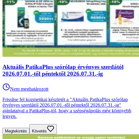
Aktuális PatikaPlus szórólap érvényes szerdától
2026.07.01.-től péntektől 2026.07.31.-ig
Nem meghatározott
Frissítse fel kozmetikai készletét a "Aktuális PatikaPlus szórólap
érvényes szerdától 2026.07.01.-től péntektől 2026.07.31.-ig"
ajánlataival a PatikaPlus-tól, hogy a szépségápolás még könnyebb
legyen.
Megtekintés
Követés