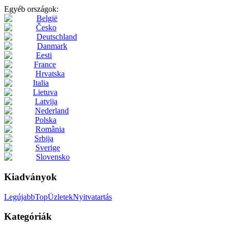
Egyéb országok:
België
Česko
Deutschland
Danmark
Eesti
France
Hrvatska
Italia
Lietuva
Latvija
Nederland
Polska
România
Srbija
Sverige
Slovensko
Kiadványok
Legújabb
Top
Üzletek
Nyitvatartás
Kategóriák