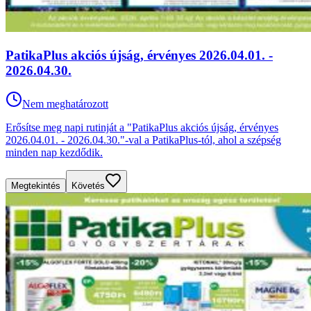
PatikaPlus akciós újság, érvényes 2026.04.01. -
2026.04.30.
Nem meghatározott
Erősítse meg napi rutinját a "PatikaPlus akciós újság, érvényes
2026.04.01. - 2026.04.30."-val a PatikaPlus-tól, ahol a szépség
minden nap kezdődik.
Megtekintés
Követés