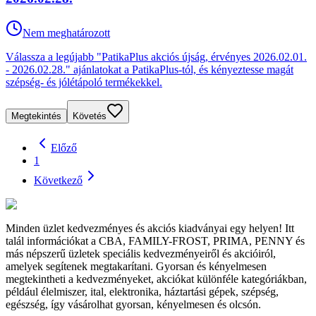
Nem meghatározott
Válassza a legújabb "PatikaPlus akciós újság, érvényes 2026.02.01.
- 2026.02.28." ajánlatokat a PatikaPlus-tól, és kényeztesse magát
szépség- és jólétápoló termékekkel.
Megtekintés
Követés
Előző
1
Következő
Minden üzlet kedvezményes és akciós kiadványai egy helyen! Itt
talál információkat a CBA, FAMILY-FROST, PRIMA, PENNY és
más népszerű üzletek speciális kedvezményeiről és akcióiról,
amelyek segítenek megtakarítani. Gyorsan és kényelmesen
megtekintheti a kedvezményeket, akciókat különféle kategóriákban,
például élelmiszer, ital, elektronika, háztartási gépek, szépség,
egészség, így vásárolhat gyorsan, kényelmesen és olcsón.