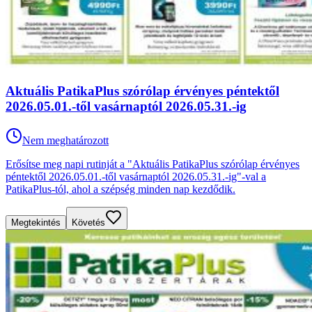
Aktuális PatikaPlus szórólap érvényes péntektől
2026.05.01.-től vasárnaptól 2026.05.31.-ig
Nem meghatározott
Erősítse meg napi rutinját a "Aktuális PatikaPlus szórólap érvényes
péntektől 2026.05.01.-től vasárnaptól 2026.05.31.-ig"-val a
PatikaPlus-tól, ahol a szépség minden nap kezdődik.
Megtekintés
Követés