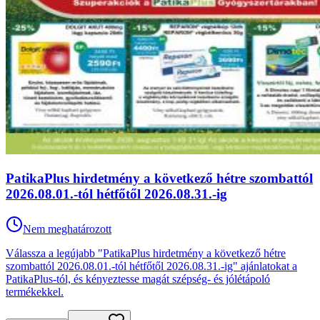
PatikaPlus hirdetmény a következő hétre szombattól
2026.08.01.-tól hétfőtől 2026.08.31.-ig
Nem meghatározott
Válassza a legújabb "PatikaPlus hirdetmény a következő hétre
szombattól 2026.08.01.-tól hétfőtől 2026.08.31.-ig" ajánlatokat a
PatikaPlus-tól, és kényeztesse magát szépség- és jólétápoló
termékekkel.