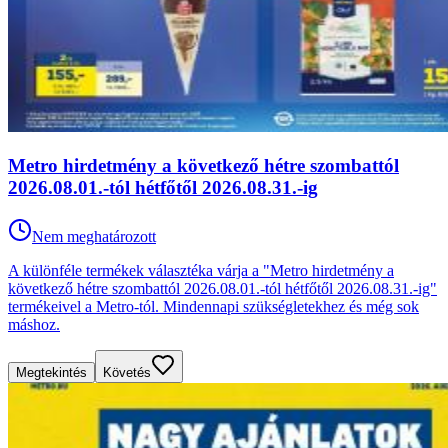
Metro hirdetmény a következő hétre szombattól
2026.08.01.-tól hétfőtől 2026.08.31.-ig
Nem meghatározott
A különféle termékek választéka várja a "Metro hirdetmény a
következő hétre szombattól 2026.08.01.-tól hétfőtől 2026.08.31.-ig"
termékeivel a Metro-tól. Mindennapi szükségletekhez és még sok
máshoz.
Megtekintés
Követés