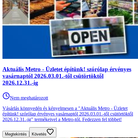
Aktuális Metro - Üzletet építünk! szórólap érvényes
vasárnaptól 2026.03.01.-től csütörtöktől
2026.12.31.-ig
Nem meghatározott
Vásárlás könnyedén és kényelmesen a "Aktuális Metro - Üzletet
építünk! szórólap érvényes vasárnaptól 2026.03.01.-től csütörtöktől
2026.12.31.-ig" termékeivel a Metro-tól. Fedezzen fel többet!
Megtekintés
Követés