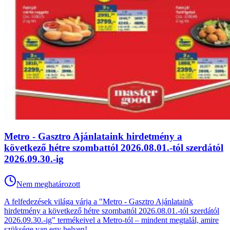
Metro - Gasztro Ajánlataink hirdetmény a
következő hétre szombattól 2026.08.01.-tól szerdától
2026.09.30.-ig
Nem meghatározott
A felfedezések világa várja a "Metro - Gasztro Ajánlataink
hirdetmény a következő hétre szombattól 2026.08.01.-tól szerdától
2026.09.30.-ig" termékeivel a Metro-tól – mindent megtalál, amire
szüksége van egy helyen!