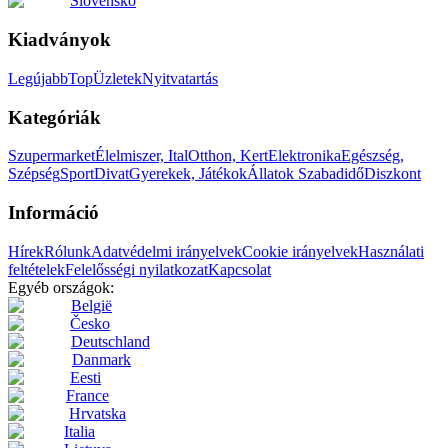
Slovensko
Kiadványok
Legújabb
Top
Üzletek
Nyitvatartás
Kategóriák
Szupermarket
Élelmiszer, Ital
Otthon, Kert
Elektronika
Egészség,
Szépség
Sport
Divat
Gyerekek, Játékok
Állatok
Szabadidő
Diszkont
Információ
Hírek
Rólunk
Adatvédelmi irányelvek
Cookie irányelvek
Használati
feltételek
Felelősségi nyilatkozat
Kapcsolat
Egyéb országok:
België
Česko
Deutschland
Danmark
Eesti
France
Hrvatska
Italia