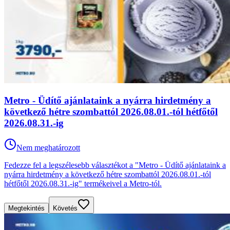
Metro - Üdítő ajánlataink a nyárra hirdetmény a
következő hétre szombattól 2026.08.01.-tól hétfőtől
2026.08.31.-ig
Nem meghatározott
Fedezze fel a legszélesebb választékot a "Metro - Üdítő ajánlataink a
nyárra hirdetmény a következő hétre szombattól 2026.08.01.-tól
hétfőtől 2026.08.31.-ig" termékeivel a Metro-tól.
Megtekintés
Követés