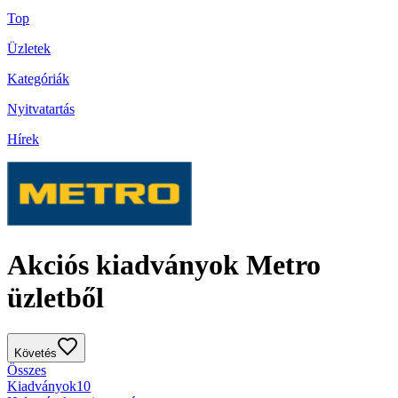
Top
Üzletek
Kategóriák
Nyitvatartás
Hírek
Akciós kiadványok Metro
üzletből
Követés
Összes
Kiadványok
10