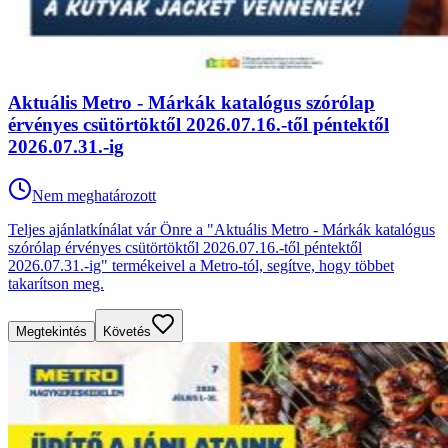
Aktuális Metro - Márkák katalógus szórólap
érvényes csütörtöktől 2026.07.16.-től péntektől
2026.07.31.-ig
Nem meghatározott
Teljes ajánlatkínálat vár Önre a "Aktuális Metro - Márkák katalógus
szórólap érvényes csütörtöktől 2026.07.16.-től péntektől
2026.07.31.-ig" termékeivel a Metro-tól, segítve, hogy többet
takarítson meg.
Megtekintés
Követés