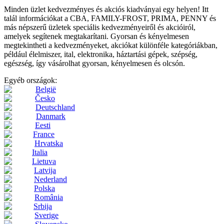
Minden üzlet kedvezményes és akciós kiadványai egy helyen! Itt
talál információkat a CBA, FAMILY-FROST, PRIMA, PENNY és
más népszerű üzletek speciális kedvezményeiről és akcióiról,
amelyek segítenek megtakarítani. Gyorsan és kényelmesen
megtekintheti a kedvezményeket, akciókat különféle kategóriákban,
például élelmiszer, ital, elektronika, háztartási gépek, szépség,
egészség, így vásárolhat gyorsan, kényelmesen és olcsón.
Egyéb országok:
België
Česko
Deutschland
Danmark
Eesti
France
Hrvatska
Italia
Lietuva
Latvija
Nederland
Polska
România
Srbija
Sverige