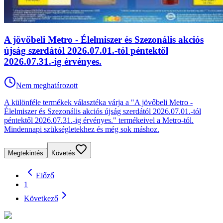
A jövőbeli Metro - Élelmiszer és Szezonális akciós
újság szerdától 2026.07.01.-tól péntektől
2026.07.31.-ig érvényes.
Nem meghatározott
A különféle termékek választéka várja a "A jövőbeli Metro -
Élelmiszer és Szezonális akciós újság szerdától 2026.07.01.-tól
péntektől 2026.07.31.-ig érvényes." termékeivel a Metro-tól.
Mindennapi szükségletekhez és még sok máshoz.
Megtekintés
Követés
Előző
1
Következő