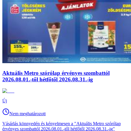
Aktuális Metro szórólap érvényes szombattól
2026.08.01.-től hétfőtől 2026.08.31.-ig
Új
Nem meghatározott
Vásárlás könnyedén és kényelmesen a "Aktuális Metro szórólap
érvényes szombattól 2026.08.01.-től hétfőtől 2026.08.31.-ig"