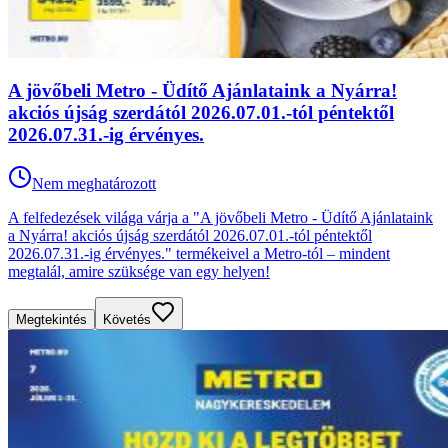
A jövőbeli Metro - Üdítő Ajánlataink a Nyárra!
akciós újság szerdától 2026.07.01.-tól péntektől
2026.07.31.-ig érvényes.
Nem meghatározott
A felfedezések világa várja a "A jövőbeli Metro - Üdítő Ajánlataink
a Nyárra! akciós újság szerdától 2026.07.01.-tól péntektől
2026.07.31.-ig érvényes." termékeivel a Metro-tól – mindent
megtalál, amire szüksége van egy helyen!
Megtekintés
Követés