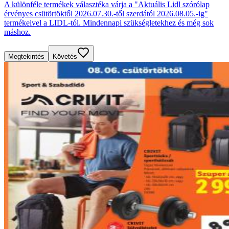
A különféle termékek választéka várja a "Aktuális Lidl szórólap
érvényes csütörtöktől 2026.07.30.-től szerdától 2026.08.05.-ig"
termékeivel a LIDL-tól. Mindennapi szükségletekhez és még sok
máshoz.
Megtekintés
Követés