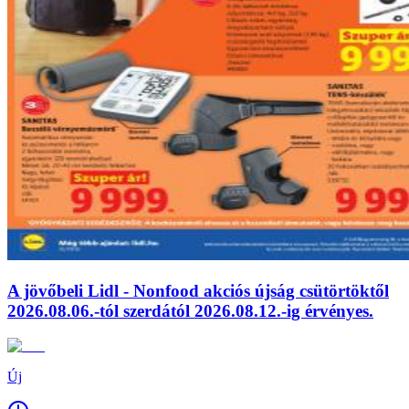
A jövőbeli Lidl - Nonfood akciós újság csütörtöktől
2026.08.06.-tól szerdától 2026.08.12.-ig érvényes.
Új