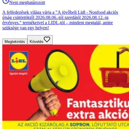
Nem meghatározott
A felfedezések világa várja a "A jövőbeli Lidl - Nonfood akciós
újság csütörtöktől 2026.08.06.-tól szerdától 2026.08.12.-ig
érvényes." termékeivel a LIDL-tól – mindent megtalál, amire
szüksége van egy helyen!
Megtekintés
Követés