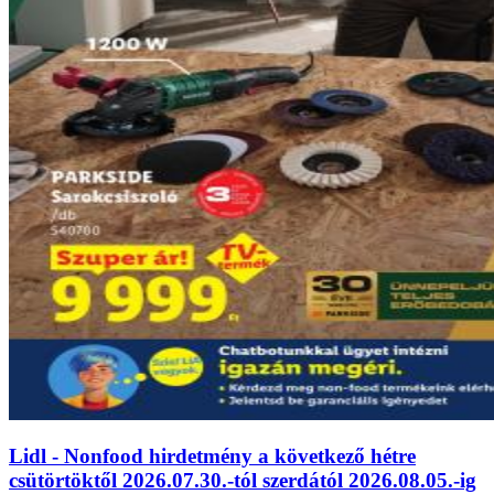
Lidl - Nonfood hirdetmény a következő hétre
csütörtöktől 2026.07.30.-tól szerdától 2026.08.05.-ig