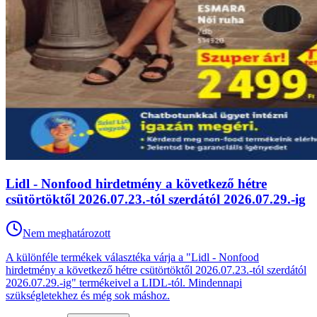
Lidl - Nonfood hirdetmény a következő hétre
csütörtöktől 2026.07.23.-tól szerdától 2026.07.29.-ig
Nem meghatározott
A különféle termékek választéka várja a "Lidl - Nonfood
hirdetmény a következő hétre csütörtöktől 2026.07.23.-tól szerdától
2026.07.29.-ig" termékeivel a LIDL-tól. Mindennapi
szükségletekhez és még sok máshoz.