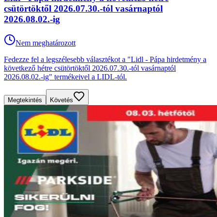
csütörtöktől 2026.07.30.-tól vasárnaptól
2026.08.02.-ig
Nem meghatározott
Fedezze fel a legszélesebb választékot a "Lidl - Pápa hirdetmény a
következő hétre csütörtöktől 2026.07.30.-tól vasárnaptól
2026.08.02.-ig" termékeivel a LIDL-tól.
Megtekintés
Követés