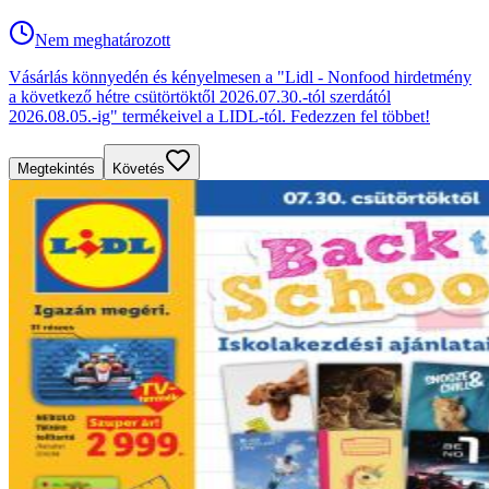
Nem meghatározott
Vásárlás könnyedén és kényelmesen a "Lidl - Nonfood hirdetmény
a következő hétre csütörtöktől 2026.07.30.-tól szerdától
2026.08.05.-ig" termékeivel a LIDL-tól. Fedezzen fel többet!
Megtekintés
Követés