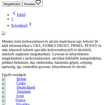
Megtekintés
Követés
Előző
1
Következő
Minden üzlet kedvezményes és akciós kiadványai egy helyen! Itt
talál információkat a CBA, FAMILY-FROST, PRIMA, PENNY és
más népszerű üzletek speciális kedvezményeiről és akcióiról,
amelyek segítenek megtakarítani. Gyorsan és kényelmesen
megtekintheti a kedvezményeket, akciókat különféle kategóriákban,
például élelmiszer, ital, elektronika, háztartási gépek, szépség,
egészség, így vásárolhat gyorsan, kényelmesen és olcsón.
Egyéb országok:
België
Česko
Deutschland
Danmark
Eesti
France
Hrvatska