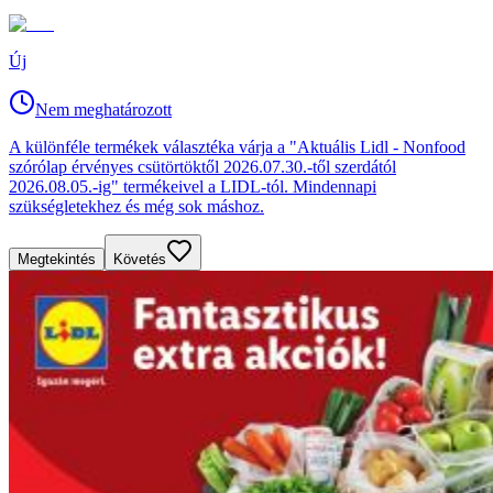
Új
Nem meghatározott
A különféle termékek választéka várja a "Aktuális Lidl - Nonfood
szórólap érvényes csütörtöktől 2026.07.30.-től szerdától
2026.08.05.-ig" termékeivel a LIDL-tól. Mindennapi
szükségletekhez és még sok máshoz.
Megtekintés
Követés