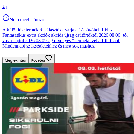
Új
Nem meghatározott
A különféle termékek választéka várja a "A jövőbeli Lidl -
Fantasztikus extra akciók akciós újság csütörtöktől 2026.08.06.-tól
vasárnaptól 2026.08.09.-ig érvényes." termékeivel a LIDL-tól.
Mindennapi szükségletekhez és még sok máshoz.
Megtekintés
Követés