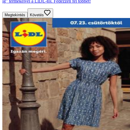
ig" termékeivel a LIDL-tól. Fedezzen fel többet!
Megtekintés
Követés