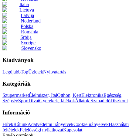
Italia
Lietuva
Latvija
Nederland
Polska
România
Srbija
Sverige
Slovensko
Kiadványok
Legújabb
Top
Üzletek
Nyitvatartás
Kategóriák
Szupermarket
Élelmiszer, Ital
Otthon, Kert
Elektronika
Egészség,
Szépség
Sport
Divat
Gyerekek, Játékok
Állatok
Szabadidő
Diszkont
Információ
Hírek
Rólunk
Adatvédelmi irányelvek
Cookie irányelvek
Használati
feltételek
Felelősségi nyilatkozat
Kapcsolat
Egyéb országok: