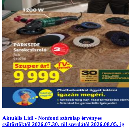
Aktuális Lidl - Nonfood szórólap érvényes
csütörtöktől 2026.07.30.-től szerdától 2026.08.05.-ig