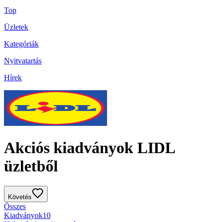
Top
Üzletek
Kategóriák
Nyitvatartás
Hírek
Akciós kiadványok LIDL
üzletből
Követés
Összes
Kiadványok
10