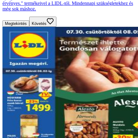
érvényes." termékeivel a LIDL-tól. Mindennapi szükségletekhez és
még sok máshoz.
Megtekintés
Követés