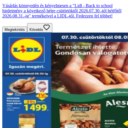
Vásárlás könnyedén és kényelmesen a "Lidl - Back to school
hirdetmény a következő hétre csütörtöktől 2026.07.30.-tól hétfőtől
2026.08.31.-ig" termékeivel a LIDL-tól. Fedezzen fel többet!
Megtekintés
Követés