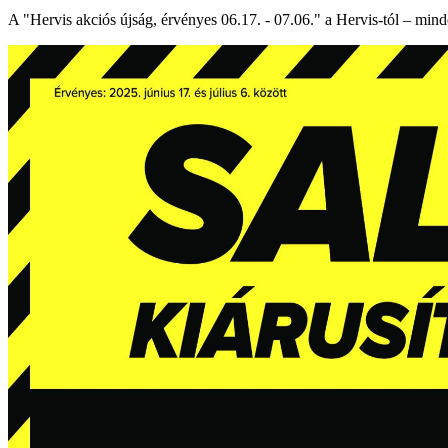
A "Hervis akciós újság, érvényes 06.17. - 07.06." a Hervis-tól – min