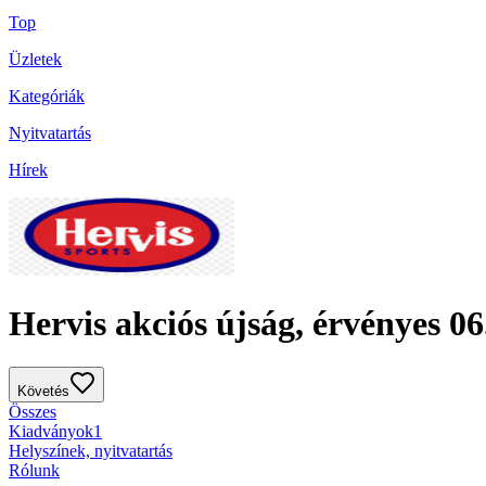
Top
Üzletek
Kategóriák
Nyitvatartás
Hírek
Hervis akciós újság, érvényes 06.
Követés
Összes
Kiadványok
1
Helyszínek, nyitvatartás
Rólunk