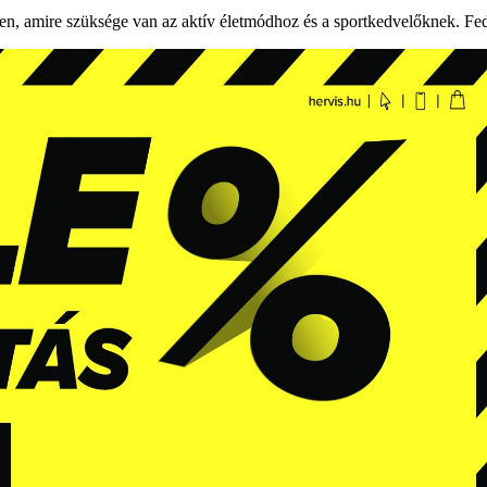
den, amire szüksége van az aktív életmódhoz és a sportkedvelőknek. Fe