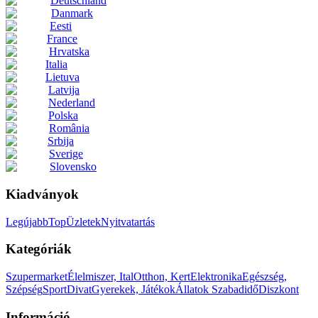
Deutschland
Danmark
Eesti
France
Hrvatska
Italia
Lietuva
Latvija
Nederland
Polska
România
Srbija
Sverige
Slovensko
Kiadványok
Legújabb
Top
Üzletek
Nyitvatartás
Kategóriák
Szupermarket
Élelmiszer, Ital
Otthon, Kert
Elektronika
Egészség,
Szépség
Sport
Divat
Gyerekek, Játékok
Állatok
Szabadidő
Diszkont
Információ