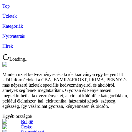
Top
Üzletek
Kategóriák
Nyitvatartás
Hírek
Loading...
Minden üzlet kedvezményes és akciós kiadványai egy helyen! Itt
talál információkat a CBA, FAMILY-FROST, PRIMA, PENNY és
más népszerű üzletek speciális kedvezményeiről és akcióiról,
amelyek segítenek megtakarítani. Gyorsan és kényelmesen
megtekintheti a kedvezményeket, akciókat különféle kategóriákban,
például élelmiszer, ital, elektronika, háztartási gépek, szépség,
egészség, így vásárolhat gyorsan, kényelmesen és olcsón.
Egyéb országok:
België
Česko