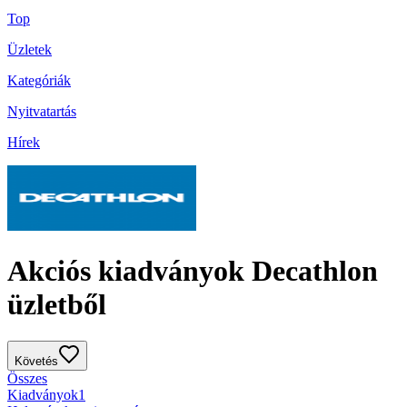
Top
Üzletek
Kategóriák
Nyitvatartás
Hírek
Akciós kiadványok Decathlon
üzletből
Követés
Összes
Kiadványok
1