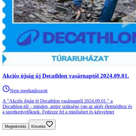
Akciós újság új Decathlon vasárnaptól 2024.09.01.
Nem meghatározott
A "Akciós újság új Decathlon vasárnaptól 2024.09.01." a
Decathlon-tól – minden, amire szüksége van az aktív életmódhoz és
a sportkedvelőknek. Fedezze fel a minőséget és kényelmet
Megtekintés
Követés