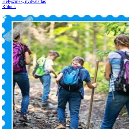
Helyszínek, nyitvatartás
Rólunk