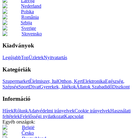
Latvija
Nederland
Polska
România
Srbija
Sverige
Slovensko
Kiadványok
Legújabb
Top
Üzletek
Nyitvatartás
Kategóriák
Szupermarket
Élelmiszer, Ital
Otthon, Kert
Elektronika
Egészség,
Szépség
Sport
Divat
Gyerekek, Játékok
Állatok
Szabadidő
Diszkont
Információ
Hírek
Rólunk
Adatvédelmi irányelvek
Cookie irányelvek
Használati
feltételek
Felelősségi nyilatkozat
Kapcsolat
Egyéb országok:
België
Česko