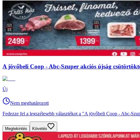
A jövőbeli Coop - Abc-Szuper akciós újság csütörtöktő
Új
Nem meghatározott
Fedezze fel a legszélesebb választékot a "A jövőbeli Coop - Abc-Szupe
Megtekintés
Követés