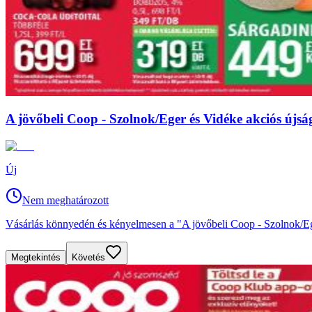
A jövőbeli Coop - Szolnok/Eger és Vidéke akciós újság
Új
Nem meghatározott
Vásárlás könnyedén és kényelmesen a "A jövőbeli Coop - Szolnok/Eger
Megtekintés
Követés