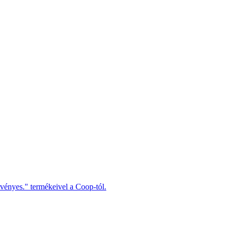
rvényes." termékeivel a Coop-tól.