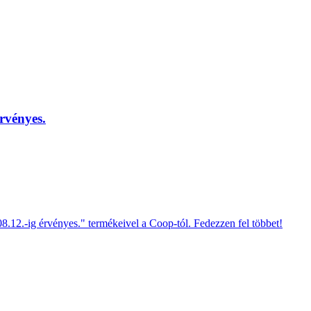
érvényes.
.12.-ig érvényes." termékeivel a Coop-tól. Fedezzen fel többet!