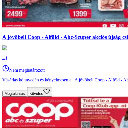
A jövőbeli Coop - Alföld - Abc-Szuper akciós újság csü
Új
Nem meghatározott
Vásárlás könnyedén és kényelmesen a "A jövőbeli Coop - Alföld - Abc-
Megtekintés
Követés