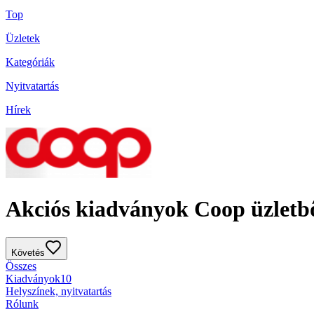
Top
Üzletek
Kategóriák
Nyitvatartás
Hírek
Akciós kiadványok Coop üzletb
Követés
Összes
Kiadványok
10
Helyszínek, nyitvatartás
Rólunk