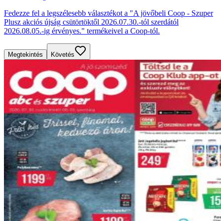
Fedezze fel a legszélesebb választékot a "A jövőbeli Coop - Szuper
Plusz akciós újság csütörtöktől 2026.07.30.-tól szerdától
2026.08.05.-ig érvényes." termékeivel a Coop-tól.
Megtekintés
Követés