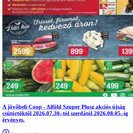
A jövőbeli Coop - Alföld Szuper Plusz akciós újság
csütörtöktől 2026.07.30.-tól szerdától 2026.08.05.-ig
érvényes.