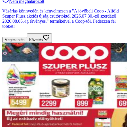
Nem meghatározott
Vásárlás könnyedén és kényelmesen a "A jövőbeli Coop - Alföld
Szuper Plusz akciós újság csütörtöktől 2026.07.30.-tól szerdától
2026.08.05.-ig érvényes." termékeivel a Coop-tól. Fedezzen fel
többet!
Megtekintés
Követés