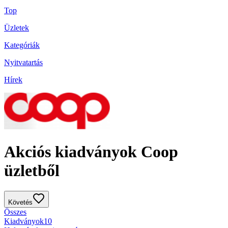
Top
Üzletek
Kategóriák
Nyitvatartás
Hírek
Akciós kiadványok Coop
üzletből
Követés
Összes
Kiadványok
10