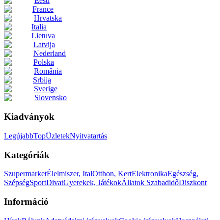
Eesti
France
Hrvatska
Italia
Lietuva
Latvija
Nederland
Polska
România
Srbija
Sverige
Slovensko
Kiadványok
Legújabb
Top
Üzletek
Nyitvatartás
Kategóriák
Szupermarket
Élelmiszer, Ital
Otthon, Kert
Elektronika
Egészség,
Szépség
Sport
Divat
Gyerekek, Játékok
Állatok
Szabadidő
Diszkont
Információ