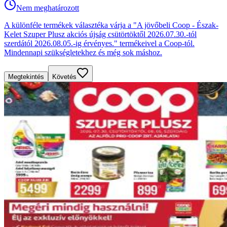
Nem meghatározott
A különféle termékek választéka várja a "A jövőbeli Coop - Észak-
Kelet Szuper Plusz akciós újság csütörtöktől 2026.07.30.-tól
szerdától 2026.08.05.-ig érvényes." termékeivel a Coop-tól.
Mindennapi szükségletekhez és még sok máshoz.
Megtekintés
Követés