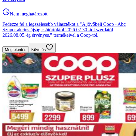
Nem meghatározott
Fedezze fel a legszélesebb választékot a "A jövőbeli Coop - Abc
Szuper akciós újság csütörtöktől 2026.07.30.-tól szerdától
2026.08.05.-ig érvényes." termékeivel a Coop-tól.
Megtekintés
Követés