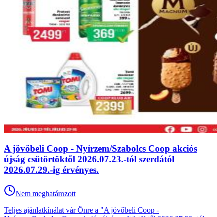
A jövőbeli Coop - Nyírzem/Szabolcs Coop akciós
újság csütörtöktől 2026.07.23.-tól szerdától
2026.07.29.-ig érvényes.
Nem meghatározott
Teljes ajánlatkínálat vár Önre a "A jövőbeli Coop -