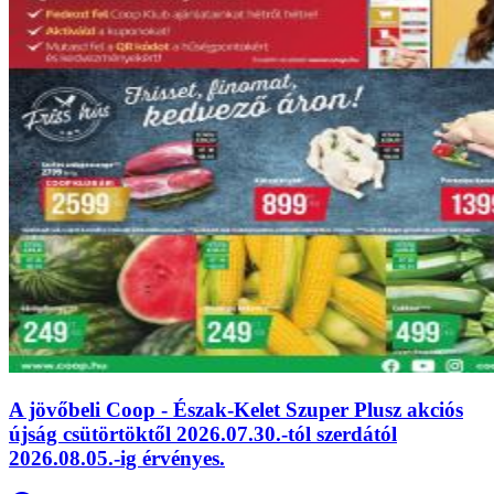
A jövőbeli Coop - Észak-Kelet Szuper Plusz akciós
újság csütörtöktől 2026.07.30.-tól szerdától
2026.08.05.-ig érvényes.