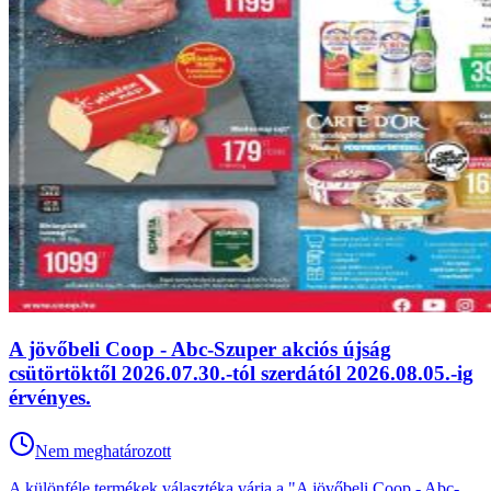
A jövőbeli Coop - Abc-Szuper akciós újság
csütörtöktől 2026.07.30.-tól szerdától 2026.08.05.-ig
érvényes.
Nem meghatározott
A különféle termékek választéka várja a "A jövőbeli Coop - Abc-