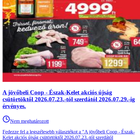
A jövőbeli Coop - Észak-Kelet akciós újság
csütörtöktől 2026.07.23.-tól szerdától 2026.07.29.-ig
érvényes.
Nem meghatározott
Fedezze fel a legszélesebb választékot a "A jövőbeli Coop - Észak-
Kelet akciós újság csütörtöktől 2026.07.23.-tól szerdától