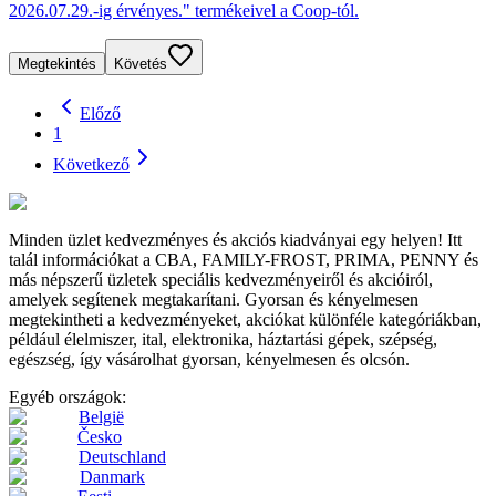
2026.07.29.-ig érvényes." termékeivel a Coop-tól.
Megtekintés
Követés
Előző
1
Következő
Minden üzlet kedvezményes és akciós kiadványai egy helyen! Itt
talál információkat a CBA, FAMILY-FROST, PRIMA, PENNY és
más népszerű üzletek speciális kedvezményeiről és akcióiról,
amelyek segítenek megtakarítani. Gyorsan és kényelmesen
megtekintheti a kedvezményeket, akciókat különféle kategóriákban,
például élelmiszer, ital, elektronika, háztartási gépek, szépség,
egészség, így vásárolhat gyorsan, kényelmesen és olcsón.
Egyéb országok:
België
Česko
Deutschland
Danmark