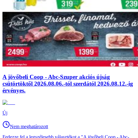
A jövőbeli Coop - Abc-Szuper akciós újság
csütörtöktől 2026.08.06.-tól szerdától 2026.08.12.-ig
érvényes.
Új
Nem meghatározott
Fedezze fel a legszélesebb választékot a "A jövőbeli Coop - Abc-