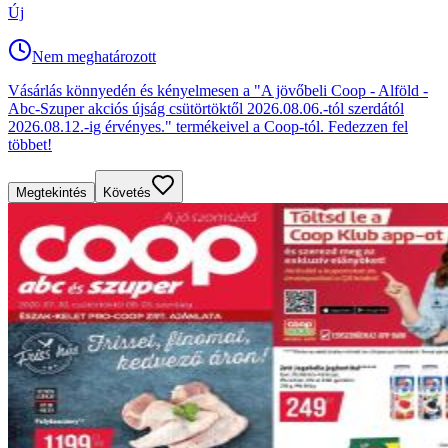
Új
Nem meghatározott
Vásárlás könnyedén és kényelmesen a "A jövőbeli Coop - Alföld -
Abc-Szuper akciós újság csütörtöktől 2026.08.06.-tól szerdától
2026.08.12.-ig érvényes." termékeivel a Coop-tól. Fedezzen fel
többet!
Megtekintés
Követés