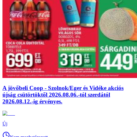
A jövőbeli Coop - Szolnok/Eger és Vidéke akciós
újság csütörtöktől 2026.08.06.-tól szerdától
2026.08.12.-ig érvényes.
Új