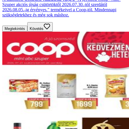
Szuper akciós újság csütörtöktől 2026.07.30.-tól szerdától
2026.08.05.-ig érvényes." termékeivel a Coop-tól. Mindennapi
szükségletekhez és még sok máshoz.
Megtekintés
Követés