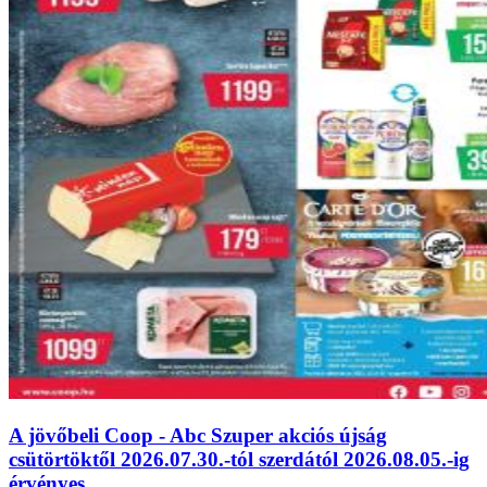
A jövőbeli Coop - Abc Szuper akciós újság
csütörtöktől 2026.07.30.-tól szerdától 2026.08.05.-ig
érvényes.