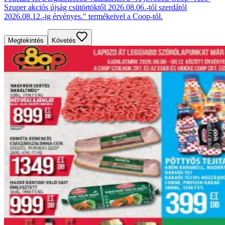
Szuper akciós újság csütörtöktől 2026.08.06.-tól szerdától
2026.08.12.-ig érvényes." termékeivel a Coop-tól.
Megtekintés
Követés