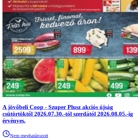
A jövőbeli Coop - Szuper Plusz akciós újság
csütörtöktől 2026.07.30.-tól szerdától 2026.08.05.-ig
érvényes.
Nem meghatározott