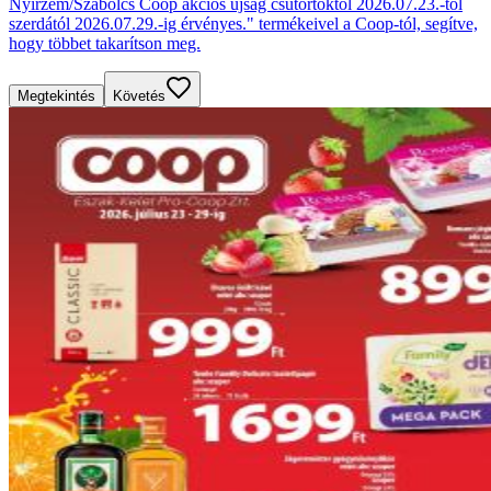
Nyírzem/Szabolcs Coop akciós újság csütörtöktől 2026.07.23.-tól
szerdától 2026.07.29.-ig érvényes." termékeivel a Coop-tól, segítve,
hogy többet takarítson meg.
Megtekintés
Követés