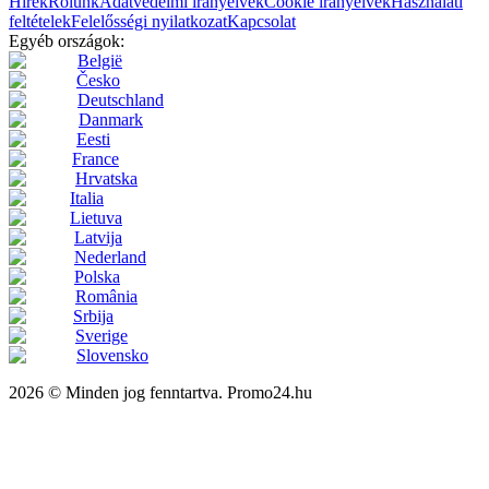
Hírek
Rólunk
Adatvédelmi irányelvek
Cookie irányelvek
Használati
feltételek
Felelősségi nyilatkozat
Kapcsolat
Egyéb országok:
België
Česko
Deutschland
Danmark
Eesti
France
Hrvatska
Italia
Lietuva
Latvija
Nederland
Polska
România
Srbija
Sverige
Slovensko
2026 © Minden jog fenntartva. Promo24.hu