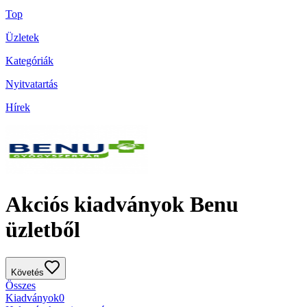
Top
Üzletek
Kategóriák
Nyitvatartás
Hírek
Akciós kiadványok Benu
üzletből
Követés
Összes
Kiadványok
0