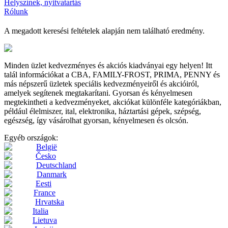
Helyszínek, nyitvatartás
Rólunk
A megadott keresési feltételek alapján nem található eredmény.
Minden üzlet kedvezményes és akciós kiadványai egy helyen! Itt
talál információkat a CBA, FAMILY-FROST, PRIMA, PENNY és
más népszerű üzletek speciális kedvezményeiről és akcióiról,
amelyek segítenek megtakarítani. Gyorsan és kényelmesen
megtekintheti a kedvezményeket, akciókat különféle kategóriákban,
például élelmiszer, ital, elektronika, háztartási gépek, szépség,
egészség, így vásárolhat gyorsan, kényelmesen és olcsón.
Egyéb országok:
België
Česko
Deutschland
Danmark
Eesti
France
Hrvatska
Italia
Lietuva