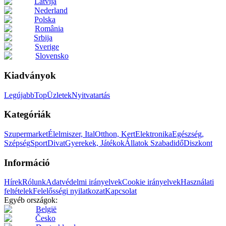
Latvija
Nederland
Polska
România
Srbija
Sverige
Slovensko
Kiadványok
Legújabb
Top
Üzletek
Nyitvatartás
Kategóriák
Szupermarket
Élelmiszer, Ital
Otthon, Kert
Elektronika
Egészség,
Szépség
Sport
Divat
Gyerekek, Játékok
Állatok
Szabadidő
Diszkont
Információ
Hírek
Rólunk
Adatvédelmi irányelvek
Cookie irányelvek
Használati
feltételek
Felelősségi nyilatkozat
Kapcsolat
Egyéb országok:
België
Česko