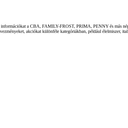
alál információkat a CBA, FAMILY-FROST, PRIMA, PENNY és más népsze
zményeket, akciókat különféle kategóriákban, például élelmiszer, ital, 