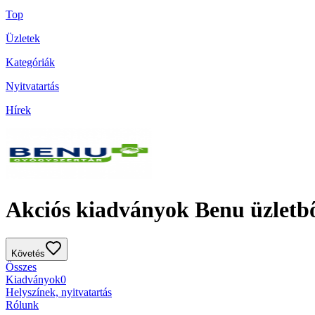
Top
Üzletek
Kategóriák
Nyitvatartás
Hírek
Akciós kiadványok Benu üzletb
Követés
Összes
Kiadványok
0
Helyszínek, nyitvatartás
Rólunk