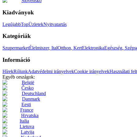
Slovensko
Kiadványok
Legújabb
Top
Üzletek
Nyitvatartás
Kategóriák
Szupermarket
Élelmiszer, Ital
Otthon, Kert
Elektronika
Egészség, Széps
Információ
Hírek
Rólunk
Adatvédelmi irányelvek
Cookie irányelvek
Használati fel
Egyéb országok:
België
Česko
Deutschland
Danmark
Eesti
France
Hrvatska
Italia
Lietuva
Latvija