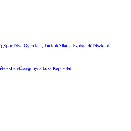
ég
Sport
Divat
Gyerekek, Játékok
Állatok
Szabadidő
Diszkont
tételek
Felelősségi nyilatkozat
Kapcsolat