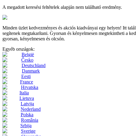
A megadott keresési feltételek alapján nem található eredmény.
Minden üzlet kedvezményes és akciós kiadványai egy helyen! Itt t
segítenek megtakarítani. Gyorsan és kényelmesen megtekintheti a kedve
gyorsan, kényelmesen és olcsón.
Egyéb országok:
België
Česko
Deutschland
Danmark
Eesti
France
Hrvatska
Italia
Lietuva
Latvija
Nederland
Polska
România
Srbija
Sverige