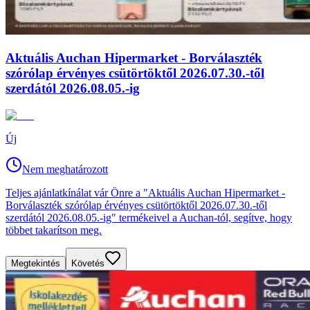
Aktuális Auchan Hipermarket - Borválaszték
szórólap érvényes csütörtöktől 2026.07.30.-től
szerdától 2026.08.05.-ig
Új
Nem meghatározott
Teljes ajánlatkínálat vár Önre a "Aktuális Auchan Hipermarket -
Borválaszték szórólap érvényes csütörtöktől 2026.07.30.-től
szerdától 2026.08.05.-ig" termékeivel a Auchan-tól, segítve, hogy
többet takarítson meg.
Megtekintés
Követés