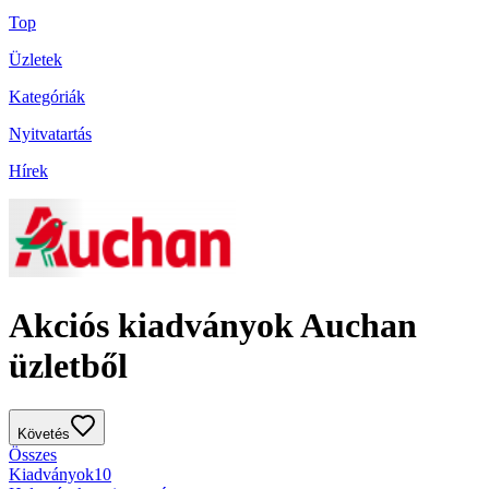
Top
Üzletek
Kategóriák
Nyitvatartás
Hírek
Akciós kiadványok Auchan
üzletből
Követés
Összes
Kiadványok
10