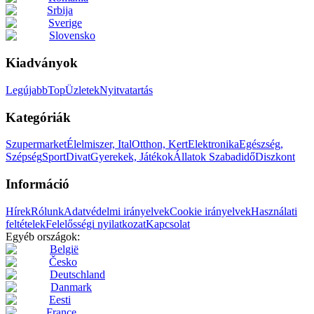
Srbija
Sverige
Slovensko
Kiadványok
Legújabb
Top
Üzletek
Nyitvatartás
Kategóriák
Szupermarket
Élelmiszer, Ital
Otthon, Kert
Elektronika
Egészség,
Szépség
Sport
Divat
Gyerekek, Játékok
Állatok
Szabadidő
Diszkont
Információ
Hírek
Rólunk
Adatvédelmi irányelvek
Cookie irányelvek
Használati
feltételek
Felelősségi nyilatkozat
Kapcsolat
Egyéb országok:
België
Česko
Deutschland
Danmark
Eesti
France