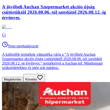
A jövőbeli Auchan Szupermarket akciós újság
csütörtöktől 2026.08.06.-tól szerdától 2026.08.12.-ig
érvényes.
Új
Nem meghatározott
A különféle termékek választéka várja a "A jövőbeli Auchan
Szupermarket akciós újság csütörtöktől 2026.08.06.-tól szerdától
2026.08.12.-ig érvényes." termékeivel a Auchan-tól. Mindennapi
szükségletekhez és még sok máshoz.
Megtekintés
Követés