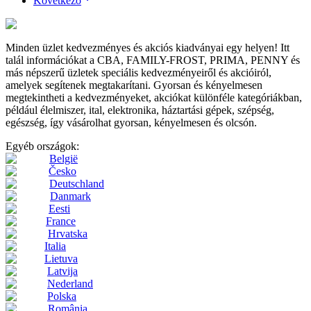
Következő
Minden üzlet kedvezményes és akciós kiadványai egy helyen! Itt
talál információkat a CBA, FAMILY-FROST, PRIMA, PENNY és
más népszerű üzletek speciális kedvezményeiről és akcióiról,
amelyek segítenek megtakarítani. Gyorsan és kényelmesen
megtekintheti a kedvezményeket, akciókat különféle kategóriákban,
például élelmiszer, ital, elektronika, háztartási gépek, szépség,
egészség, így vásárolhat gyorsan, kényelmesen és olcsón.
Egyéb országok:
België
Česko
Deutschland
Danmark
Eesti
France
Hrvatska
Italia
Lietuva
Latvija
Nederland
Polska
România