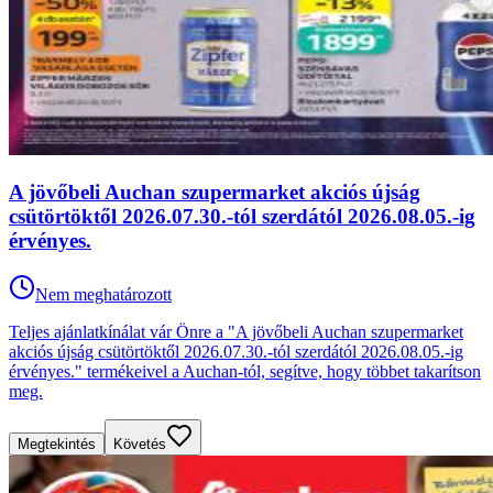
A jövőbeli Auchan szupermarket akciós újság
csütörtöktől 2026.07.30.-tól szerdától 2026.08.05.-ig
érvényes.
Nem meghatározott
Teljes ajánlatkínálat vár Önre a "A jövőbeli Auchan szupermarket
akciós újság csütörtöktől 2026.07.30.-tól szerdától 2026.08.05.-ig
érvényes." termékeivel a Auchan-tól, segítve, hogy többet takarítson
meg.
Megtekintés
Követés