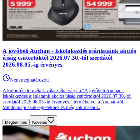
A jövőbeli Auchan - Iskolakezdés ajánlataink akciós
újság csütörtöktől 2026.07.30.-tól szerdától
2026.08.05.-ig érvényes.
Nem meghatározott
A különféle termékek választéka várja a "A jövőbeli Auchan -
Iskolakezdés ajánlataink akciós újság csütörtöktől 2026.07.30.-tól
szerdától 2026.08.05.-ig érvényes." termékeivel a Auchan-tól.
Mindennapi szükségletekhez és még sok máshoz.
Megtekintés
Követés