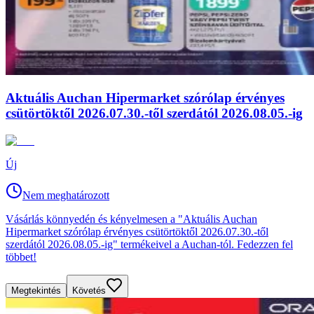
Aktuális Auchan Hipermarket szórólap érvényes
csütörtöktől 2026.07.30.-től szerdától 2026.08.05.-ig
Új
Nem meghatározott
Vásárlás könnyedén és kényelmesen a "Aktuális Auchan
Hipermarket szórólap érvényes csütörtöktől 2026.07.30.-től
szerdától 2026.08.05.-ig" termékeivel a Auchan-tól. Fedezzen fel
többet!
Megtekintés
Követés