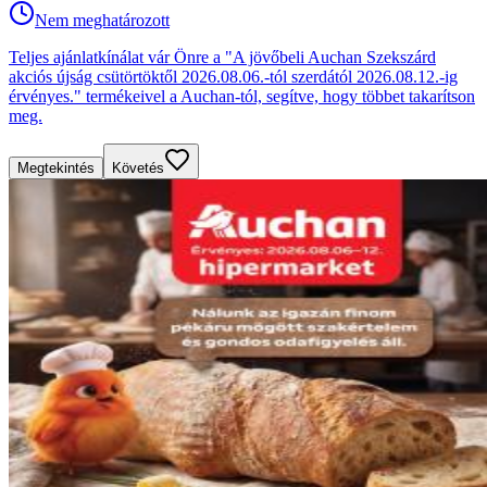
Nem meghatározott
Teljes ajánlatkínálat vár Önre a "A jövőbeli Auchan Szekszárd
akciós újság csütörtöktől 2026.08.06.-tól szerdától 2026.08.12.-ig
érvényes." termékeivel a Auchan-tól, segítve, hogy többet takarítson
meg.
Megtekintés
Követés