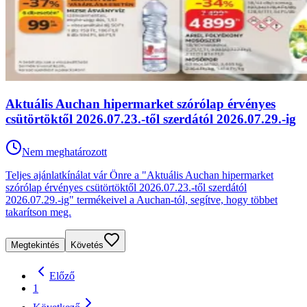
Aktuális Auchan hipermarket szórólap érvényes
csütörtöktől 2026.07.23.-től szerdától 2026.07.29.-ig
Nem meghatározott
Teljes ajánlatkínálat vár Önre a "Aktuális Auchan hipermarket
szórólap érvényes csütörtöktől 2026.07.23.-től szerdától
2026.07.29.-ig" termékeivel a Auchan-tól, segítve, hogy többet
takarítson meg.
Megtekintés
Követés
Előző
1