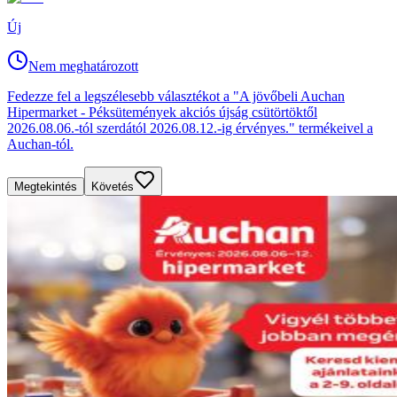
Új
Nem meghatározott
Fedezze fel a legszélesebb választékot a "A jövőbeli Auchan
Hipermarket - Péksütemények akciós újság csütörtöktől
2026.08.06.-tól szerdától 2026.08.12.-ig érvényes." termékeivel a
Auchan-tól.
Megtekintés
Követés