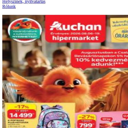
Helyszínek, nyitvatartás
Rólunk