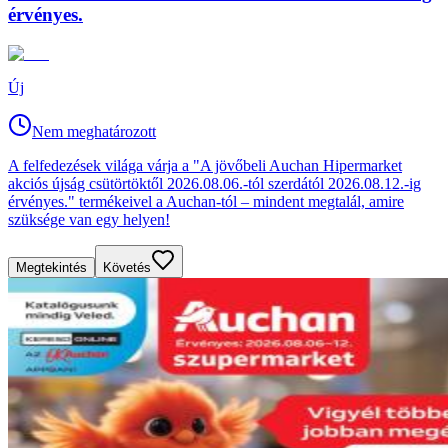
érvényes.
Új
Nem meghatározott
A felfedezések világa várja a "A jövőbeli Auchan Hipermarket
akciós újság csütörtöktől 2026.08.06.-tól szerdától 2026.08.12.-ig
érvényes." termékeivel a Auchan-tól – mindent megtalál, amire
szüksége van egy helyen!
Megtekintés
Követés