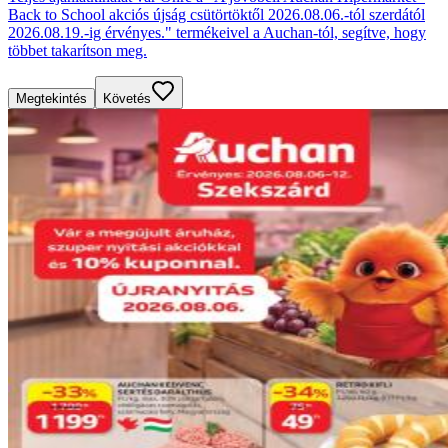
Back to School akciós újság csütörtöktől 2026.08.06.-tól szerdától
2026.08.19.-ig érvényes." termékeivel a Auchan-tól, segítve, hogy
többet takarítson meg.
Megtekintés
Követés