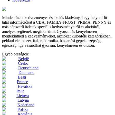
Következő
Minden üzlet kedvezményes és akciós kiadványai egy helyen! Itt
talál információkat a CBA, FAMILY-FROST, PRIMA, PENNY és
más népszerű üzletek speciális kedvezményeiről és akcióiról,
amelyek segítenek megtakarítani. Gyorsan és kényelmesen
megtekintheti a kedvezményeket, akciókat különféle kategóriákban,
például élelmiszer, ital, elektronika, háztartási gépek, szépség,
egészség, így vásárolhat gyorsan, kényelmesen és olcsón.
Egyéb országok:
België
Česko
Deutschland
Danmark
Eesti
France
Hrvatska
Italia
Lietuva
Latvija
Nederland
Polska
România