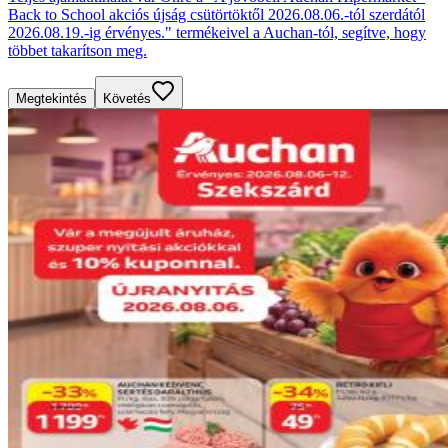
Back to School akciós újság csütörtöktől 2026.08.06.-tól szerdától
2026.08.19.-ig érvényes." termékeivel a Auchan-tól, segítve, hogy
többet takarítson meg.
Megtekintés
Követés