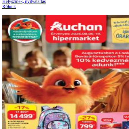
Helyszínek, nyitvatartás
Rólunk