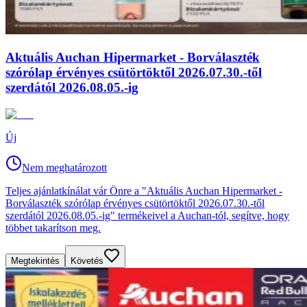
Aktuális Auchan Hipermarket - Borválaszték
szórólap érvényes csütörtöktől 2026.07.30.-től
szerdától 2026.08.05.-ig
Új
Nem meghatározott
Teljes ajánlatkínálat vár Önre a "Aktuális Auchan Hipermarket -
Borválaszték szórólap érvényes csütörtöktől 2026.07.30.-től
szerdától 2026.08.05.-ig" termékeivel a Auchan-tól, segítve, hogy
többet takarítson meg.
Megtekintés
Követés