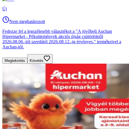
Új
Nem meghatározott
Fedezze fel a legszélesebb választékot a "A jövőbeli Auchan
Hipermarket - Péksütemények akciós újság csütörtöktől
2026.08.06.-tól szerdától 2026.08.12.-ig érvényes." termékeivel a
Auchan-tól.
Megtekintés
Követés