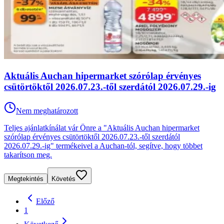
Aktuális Auchan hipermarket szórólap érvényes
csütörtöktől 2026.07.23.-től szerdától 2026.07.29.-ig
Nem meghatározott
Teljes ajánlatkínálat vár Önre a "Aktuális Auchan hipermarket
szórólap érvényes csütörtöktől 2026.07.23.-től szerdától
2026.07.29.-ig" termékeivel a Auchan-tól, segítve, hogy többet
takarítson meg.
Megtekintés
Követés
Előző
1