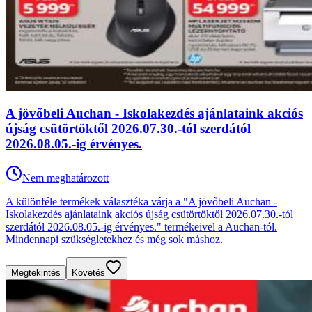
A jövőbeli Auchan - Iskolakezdés ajánlataink akciós
újság csütörtöktől 2026.07.30.-tól szerdától
2026.08.05.-ig érvényes.
Nem meghatározott
A különféle termékek választéka várja a "A jövőbeli Auchan -
Iskolakezdés ajánlataink akciós újság csütörtöktől 2026.07.30.-tól
szerdától 2026.08.05.-ig érvényes." termékeivel a Auchan-tól.
Mindennapi szükségletekhez és még sok máshoz.
Megtekintés
Követés