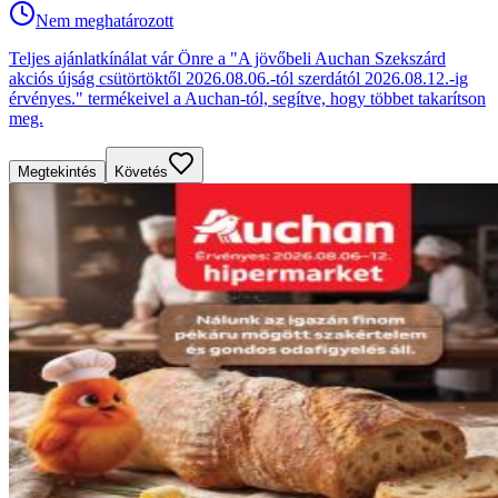
Nem meghatározott
Teljes ajánlatkínálat vár Önre a "A jövőbeli Auchan Szekszárd
akciós újság csütörtöktől 2026.08.06.-tól szerdától 2026.08.12.-ig
érvényes." termékeivel a Auchan-tól, segítve, hogy többet takarítson
meg.
Megtekintés
Követés