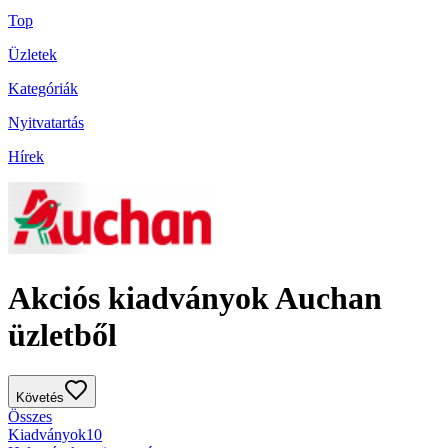
Top
Üzletek
Kategóriák
Nyitvatartás
Hírek
Akciós kiadványok Auchan
üzletből
Követés
Összes
Kiadványok
10