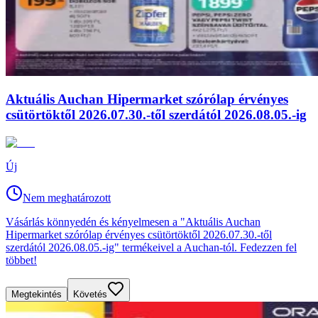
Aktuális Auchan Hipermarket szórólap érvényes
csütörtöktől 2026.07.30.-től szerdától 2026.08.05.-ig
Új
Nem meghatározott
Vásárlás könnyedén és kényelmesen a "Aktuális Auchan
Hipermarket szórólap érvényes csütörtöktől 2026.07.30.-től
szerdától 2026.08.05.-ig" termékeivel a Auchan-tól. Fedezzen fel
többet!
Megtekintés
Követés