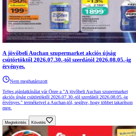
A jövőbeli Auchan szupermarket akciós újság
csütörtöktől 2026.07.30.-tól szerdától 2026.08.05.-ig
érvényes.
Nem meghatározott
Teljes ajánlatkínálat vár Önre a "A jövőbeli Auchan szupermarket
akciós újság csütörtöktől 2026.07.30.-tól szerdától 2026.08.05.-ig
érvényes." termékeivel a Auchan-tól, segítve, hogy többet takarítson
meg.
Megtekintés
Követés