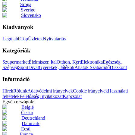
Srbija
Sverige
Slovensko
Kiadványok
Legújabb
Top
Üzletek
Nyitvatartás
Kategóriák
Szupermarket
Élelmiszer, Ital
Otthon, Kert
Elektronika
Egészség,
Szépség
Sport
Divat
Gyerekek, Játékok
Állatok
Szabadidő
Diszkont
Információ
Hírek
Rólunk
Adatvédelmi irányelvek
Cookie irányelvek
Használati
feltételek
Felelősségi nyilatkozat
Kapcsolat
Egyéb országok:
België
Česko
Deutschland
Danmark
Eesti
France