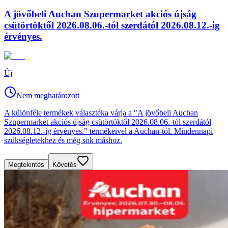
A jövőbeli Auchan Szupermarket akciós újság
csütörtöktől 2026.08.06.-tól szerdától 2026.08.12.-ig
érvényes.
Új
Nem meghatározott
A különféle termékek választéka várja a "A jövőbeli Auchan
Szupermarket akciós újság csütörtöktől 2026.08.06.-tól szerdától
2026.08.12.-ig érvényes." termékeivel a Auchan-tól. Mindennapi
szükségletekhez és még sok máshoz.
Megtekintés
Követés