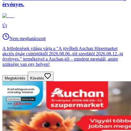
érvényes.
Új
Nem meghatározott
A felfedezések világa várja a "A jövőbeli Auchan Hipermarket
akciós újság csütörtöktől 2026.08.06.-tól szerdától 2026.08.12.-ig
érvényes." termékeivel a Auchan-tól – mindent megtalál, amire
szüksége van egy helyen!
Megtekintés
Követés