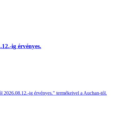
12.-ig érvényes.
ól 2026.08.12.-ig érvényes." termékeivel a Auchan-tól.