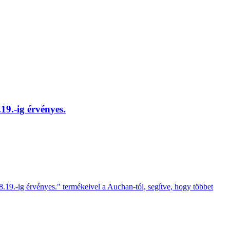
19.-ig érvényes.
8.19.-ig érvényes." termékeivel a Auchan-tól, segítve, hogy többet