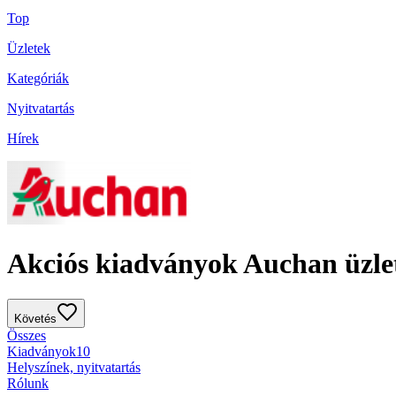
Top
Üzletek
Kategóriák
Nyitvatartás
Hírek
Akciós kiadványok Auchan üzle
Követés
Összes
Kiadványok
10
Helyszínek, nyitvatartás
Rólunk