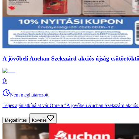
A jövőbeli Auchan Szekszárd akciós újság csütörtöktől
Új
Nem meghatározott
Teljes ajánlatkínálat vár Önre a "A jövőbeli Auchan Szekszárd akciós 
Megtekintés
Követés