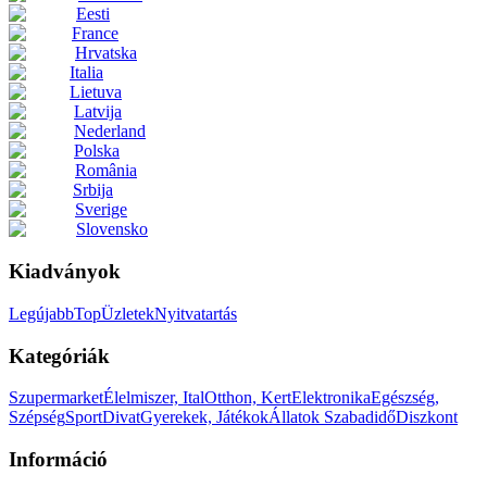
Eesti
France
Hrvatska
Italia
Lietuva
Latvija
Nederland
Polska
România
Srbija
Sverige
Slovensko
Kiadványok
Legújabb
Top
Üzletek
Nyitvatartás
Kategóriák
Szupermarket
Élelmiszer, Ital
Otthon, Kert
Elektronika
Egészség,
Szépség
Sport
Divat
Gyerekek, Játékok
Állatok
Szabadidő
Diszkont
Információ