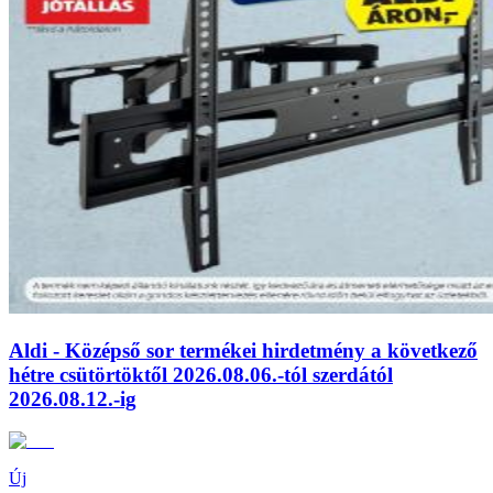
Aldi - Középső sor termékei hirdetmény a következő
hétre csütörtöktől 2026.08.06.-tól szerdától
2026.08.12.-ig
Új