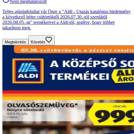
Nem meghatározott
Teljes ajánlatkínálat vár Önre a "Aldi - Utazás katalógus hirdetmény
a következő hétre csütörtöktől 2026.07.30.-tól szerdától
2026.08.05.-ig" termékeivel a Aldi-tól, segítve, hogy többet
takarítson meg.
Megtekintés
Követés