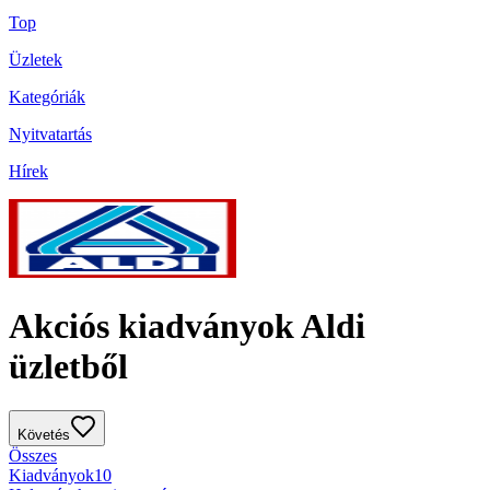
Top
Üzletek
Kategóriák
Nyitvatartás
Hírek
Akciós kiadványok Aldi
üzletből
Követés
Összes
Kiadványok
10