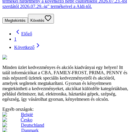
termékei hirdetmény a következő hétre csütörtöktől 2026.07.23.-tól
szerdától 2026.07.29.-ig" termékeivel a Aldi-tól.
Megtekintés
Követés
Előző
1
Következő
Minden üzlet kedvezményes és akciós kiadványai egy helyen! Itt
talál információkat a CBA, FAMILY-FROST, PRIMA, PENNY és
más népszerű üzletek speciális kedvezményeiről és akcióiról,
amelyek segítenek megtakarítani. Gyorsan és kényelmesen
megtekintheti a kedvezményeket, akciókat különféle kategóriákban,
például élelmiszer, ital, elektronika, háztartási gépek, szépség,
egészség, így vásárolhat gyorsan, kényelmesen és olcsón.
Egyéb országok:
België
Česko
Deutschland
Danmark