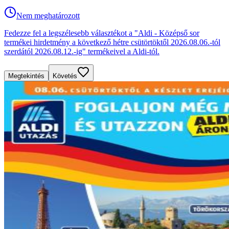
Nem meghatározott
Fedezze fel a legszélesebb választékot a "Aldi - Középső sor
termékei hirdetmény a következő hétre csütörtöktől 2026.08.06.-tól
szerdától 2026.08.12.-ig" termékeivel a Aldi-tól.
Megtekintés
Követés