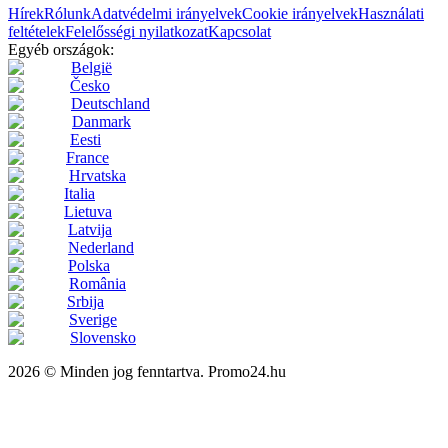
Hírek
Rólunk
Adatvédelmi irányelvek
Cookie irányelvek
Használati
feltételek
Felelősségi nyilatkozat
Kapcsolat
Egyéb országok:
België
Česko
Deutschland
Danmark
Eesti
France
Hrvatska
Italia
Lietuva
Latvija
Nederland
Polska
România
Srbija
Sverige
Slovensko
2026 © Minden jog fenntartva. Promo24.hu