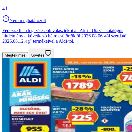
Új
Nem meghatározott
Fedezze fel a legszélesebb választékot a "Aldi - Utazás katalógus
hirdetmény a következő hétre csütörtöktől 2026.08.06.-tól szerdától
2026.08.12.-ig" termékeivel a Aldi-tól.
Megtekintés
Követés