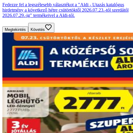
Fedezze fel a legszélesebb választékot a "Aldi - Utazás katalógus
hirdetmény a következő hétre csütörtöktől 2026.07.23.-tól szerdától
2026.07.29.-ig" termékeivel a Aldi-tól.
Megtekintés
Követés