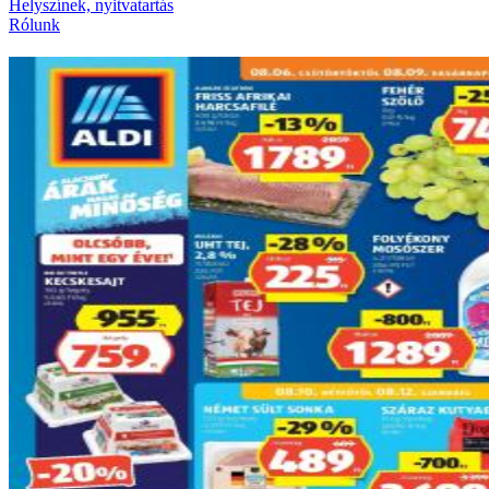
Helyszínek, nyitvatartás
Rólunk