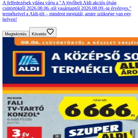
A felfedezések világa várja a "A jövőbeli Aldi akciós újság
csütörtöktől 2026.08.06.-tól vasárnaptól 2026.08.09.-ig érvényes."
termékeivel a Aldi-tól – mindent megtalál, amire szüksége van egy
helyen!
Megtekintés
Követés