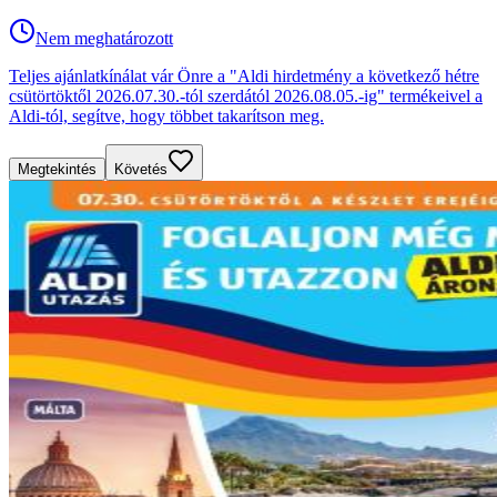
Nem meghatározott
Teljes ajánlatkínálat vár Önre a "Aldi hirdetmény a következő hétre
csütörtöktől 2026.07.30.-tól szerdától 2026.08.05.-ig" termékeivel a
Aldi-tól, segítve, hogy többet takarítson meg.
Megtekintés
Követés