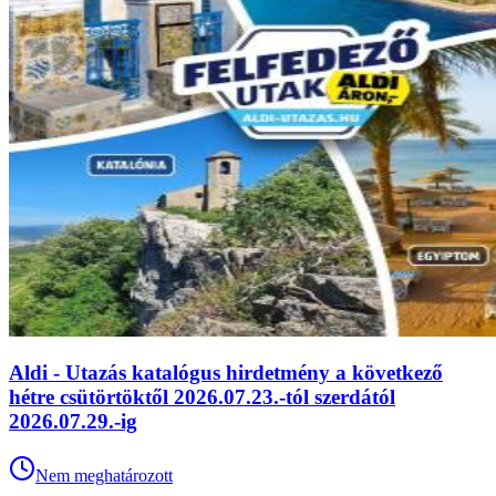
Aldi - Utazás katalógus hirdetmény a következő
hétre csütörtöktől 2026.07.23.-tól szerdától
2026.07.29.-ig
Nem meghatározott