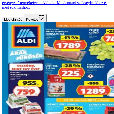
érvényes." termékeivel a Aldi-tól. Mindennapi szükségletekhez és
még sok máshoz.
Megtekintés
Követés