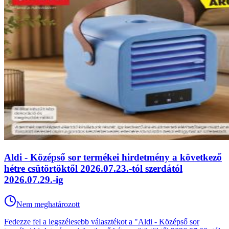
Aldi - Középső sor termékei hirdetmény a következő
hétre csütörtöktől 2026.07.23.-tól szerdától
2026.07.29.-ig
Nem meghatározott
Fedezze fel a legszélesebb választékot a "Aldi - Középső sor