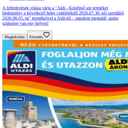
A felfedezések világa várja a "Aldi - Középső sor termékei
hirdetmény a következő hétre csütörtöktől 2026.07.30.-tól szerdától
2026.08.05.-ig" termékeivel a Aldi-tól – mindent megtalál, amire
szüksége van egy helyen!
Megtekintés
Követés