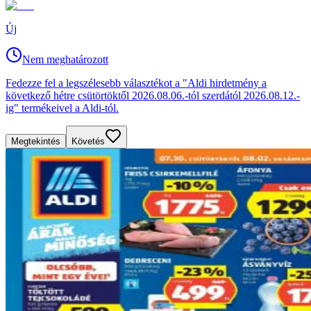
Új
Nem meghatározott
Fedezze fel a legszélesebb választékot a "Aldi hirdetmény a
következő hétre csütörtöktől 2026.08.06.-tól szerdától 2026.08.12.-
ig" termékeivel a Aldi-tól.
Megtekintés
Követés