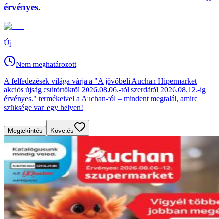
érvényes.
Új
Nem meghatározott
A felfedezések világa várja a "A jövőbeli Auchan Hipermarket
akciós újság csütörtöktől 2026.08.06.-tól szerdától 2026.08.12.-ig
érvényes." termékeivel a Auchan-tól – mindent megtalál, amire
szüksége van egy helyen!
Megtekintés
Követés