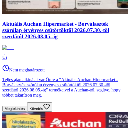
Aktuális Auchan Hipermarket - Borválaszték
szórólap érvényes csütörtöktől 2026.07.30.-től
szerdától 2026.08.05.-ig
Új
Nem meghatározott
Teljes ajánlatkínálat vár Önre a "Aktuális Auchan Hipermarket -
Borválaszték szórólap érvényes csütörtöktől 2026.07.30.-től
szerdától 2026.08.05.-ig" termékeivel a Auchan-tól, segítve, hogy
többet takarítson meg.
Megtekintés
Követés