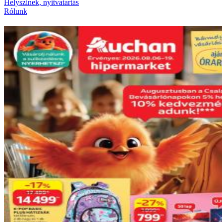
Helyszínek, nyitvatartás
Rólunk