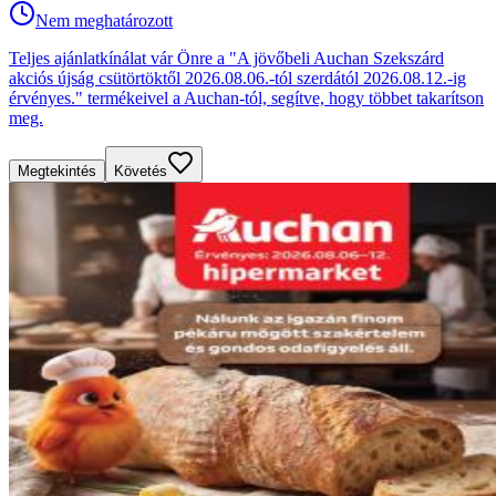
Nem meghatározott
Teljes ajánlatkínálat vár Önre a "A jövőbeli Auchan Szekszárd
akciós újság csütörtöktől 2026.08.06.-tól szerdától 2026.08.12.-ig
érvényes." termékeivel a Auchan-tól, segítve, hogy többet takarítson
meg.
Megtekintés
Követés