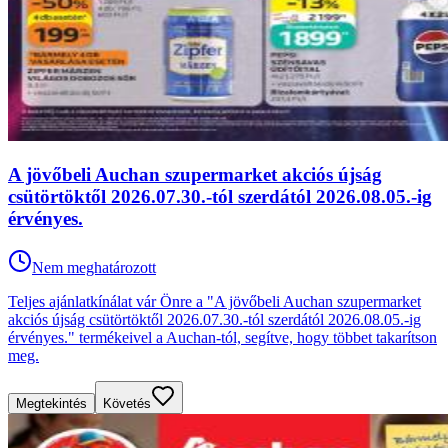
A jövőbeli Auchan szupermarket akciós újság
csütörtöktől 2026.07.30.-tól szerdától 2026.08.05.-ig
érvényes.
Nem meghatározott
Teljes ajánlatkínálat vár Önre a "A jövőbeli Auchan szupermarket
akciós újság csütörtöktől 2026.07.30.-tól szerdától 2026.08.05.-ig
érvényes." termékeivel a Auchan-tól, segítve, hogy többet takarítson
meg.
Megtekintés
Követés