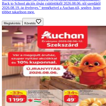
Back to School akciós újság csütörtöktől 2026.08.06.-tól szerdától
2026.08.19.-ig érvényes." termékeivel a Auchan-tól, segítve, hogy
többet takarítson meg.
Megtekintés
Követés