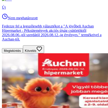
Új
Nem meghatározott
Fedezze fel a legszélesebb választékot a "A jövőbeli Auchan
Hipermarket - Péksütemények akciós újság csütörtöktől
2026.08.06.-tól szerdától 2026.08.12.-ig érvényes." termékeivel a
Auchan-tól.
Megtekintés
Követés