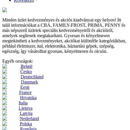
Következő
Minden üzlet kedvezményes és akciós kiadványai egy helyen! Itt
talál információkat a CBA, FAMILY-FROST, PRIMA, PENNY és
más népszerű üzletek speciális kedvezményeiről és akcióiról,
amelyek segítenek megtakarítani. Gyorsan és kényelmesen
megtekintheti a kedvezményeket, akciókat különféle kategóriákban,
például élelmiszer, ital, elektronika, háztartási gépek, szépség,
egészség, így vásárolhat gyorsan, kényelmesen és olcsón.
Egyéb országok:
België
Česko
Deutschland
Danmark
Eesti
France
Hrvatska
Italia
Lietuva
Latvija
Nederland
Polska
România