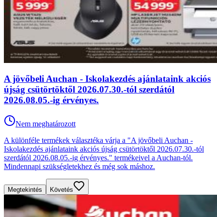
A jövőbeli Auchan - Iskolakezdés ajánlataink akciós
újság csütörtöktől 2026.07.30.-tól szerdától
2026.08.05.-ig érvényes.
Nem meghatározott
A különféle termékek választéka várja a "A jövőbeli Auchan -
Iskolakezdés ajánlataink akciós újság csütörtöktől 2026.07.30.-tól
szerdától 2026.08.05.-ig érvényes." termékeivel a Auchan-tól.
Mindennapi szükségletekhez és még sok máshoz.
Megtekintés
Követés