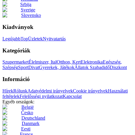
Srbija
Sverige
Slovensko
Kiadványok
Legújabb
Top
Üzletek
Nyitvatartás
Kategóriák
Szupermarket
Élelmiszer, Ital
Otthon, Kert
Elektronika
Egészség,
Szépség
Sport
Divat
Gyerekek, Játékok
Állatok
Szabadidő
Diszkont
Információ
Hírek
Rólunk
Adatvédelmi irányelvek
Cookie irányelvek
Használati
feltételek
Felelősségi nyilatkozat
Kapcsolat
Egyéb országok:
België
Česko
Deutschland
Danmark
Eesti
France