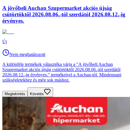
A jövőbeli Auchan Szupermarket akciós újság
csütörtöktől 2026.08.06.-tól szerdától 2026.08.12.-ig
érvényes.
Új
Nem meghatározott
A különféle termékek választéka várja a "A jövőbeli Auchan
Szupermarket akciós újság csütörtöktől 2026.08.06.-tól szerdától
2026.08.12.-ig érvényes." termékeivel a Auchan-tól. Mindennapi
szükségletekhez és még sok máshoz.
Megtekintés
Követés