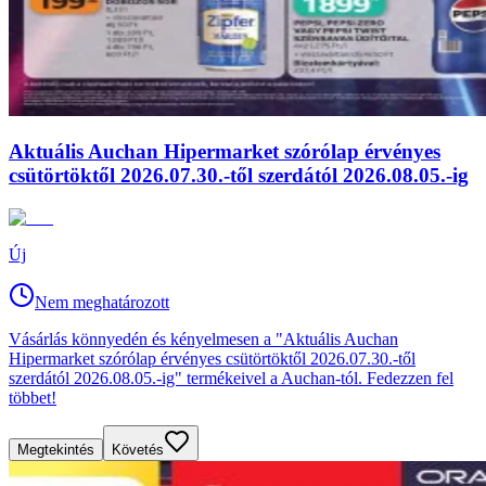
Aktuális Auchan Hipermarket szórólap érvényes
csütörtöktől 2026.07.30.-től szerdától 2026.08.05.-ig
Új
Nem meghatározott
Vásárlás könnyedén és kényelmesen a "Aktuális Auchan
Hipermarket szórólap érvényes csütörtöktől 2026.07.30.-től
szerdától 2026.08.05.-ig" termékeivel a Auchan-tól. Fedezzen fel
többet!
Megtekintés
Követés