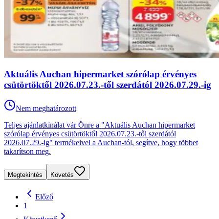
Aktuális Auchan hipermarket szórólap érvényes
csütörtöktől 2026.07.23.-től szerdától 2026.07.29.-ig
Nem meghatározott
Teljes ajánlatkínálat vár Önre a "Aktuális Auchan hipermarket
szórólap érvényes csütörtöktől 2026.07.23.-től szerdától
2026.07.29.-ig" termékeivel a Auchan-tól, segítve, hogy többet
takarítson meg.
Megtekintés
Követés
Előző
1